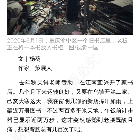
2020年6月1日，重庆渝中区一个旧书店里，老板
正在将一本书放入书柜。图/视觉中国
文｜杨葵
作家、策展人
去年秋天得老师赞助，在江南宜兴开了家书
店。几个月下来运转良好，又要在乌镇开第二家。
己亥大寒这天，我在窗明几净的新店挥汗如雨，上
架近万册图书。不过两百多平米天地，午饭前计步
器已显示近两万步，这才突然感觉到老腰既酸且
痛，想想弯腰总有几百次了吧。