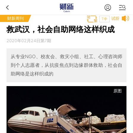
财新周刊
试听
T中
救武汉，社会自助网络这样织成
2020年02月24日第7期
从专业NGO、校友会、救灾小组、社工、心理咨询师
到个人志愿者，从抗疫焦点到边缘群体救助，社会自
助网络是这样织成的
原图