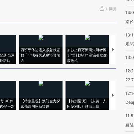
1
·
回复
14:0
路径
13:1
规”
西班牙休达进入紧急状态
加沙上百万流离失所者困
马航飞行员
纪录 当局
数千非法移民从摩洛哥闯
于“塑料烤箱” 高温引发健
粒摇头丸 尿
13:
外活动
入
康危机
毒品
12:2
22.
12:1
【推广】走
找100种
【特别呈现】澳门全力探
【特别呈现】《东莞，人
会，让数智科
De
式·第一对
索葡语国家新渠道
间便利店》倾情上线
业
11:5
置乱