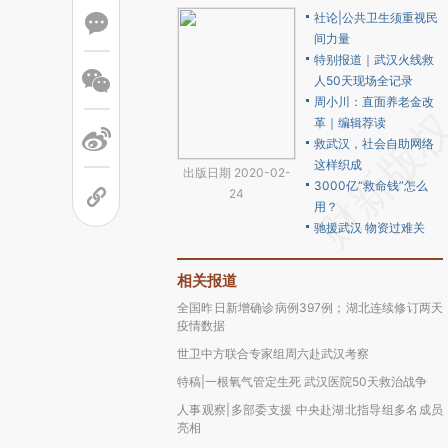
社论|公共卫生须重视民
间力量
特别报道｜武汉火线救
人50天现场全记录
周小川：直面养老金改
革｜编辑荐读
救武汉，社会自助网络
这样织成
出版日期 2020-02-
3000亿“救命钱”怎么
24
用？
驰援武汉 物资过难关
相关报道
全国昨日新增确诊病例397例；湖北连续修订两天
疫情数据
世卫中方联合专家组周六赴武汉考察
特稿|一根氧气管定生死 武汉医院50天救治战争
人事观察|多部委支援 中央赴湖北指导组多名成员
亮相