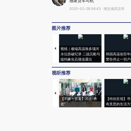
感谢货车司机
2020-02-28 06:43 · 湖北省武汉市
图片推荐
视线｜极端高温致多瑙河
水位跌破纪录 二战沉船与
韩国高温创百年
猛犸象化石接连露出
警告停止一切户
视听推荐
【不唯一答案】不止“养
【特别呈现】寻
老”
有意思的生活方