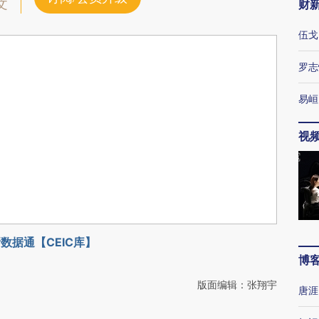
文
财
伍戈
罗志
易峘
视
数据通【CEIC库】
博
版面编辑：张翔宇
唐涯