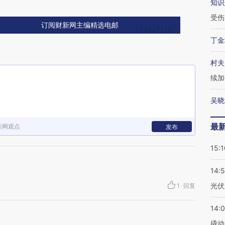
知识
受伤
订阅财新网主编精选电邮
丁金
村夫
续加
吴晓
最
新网观点
发布
15:1
14:
光伏
1
·
回复
14:
撬动