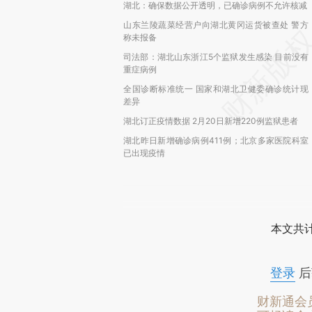
湖北：确保数据公开透明，已确诊病例不允许核减
山东兰陵蔬菜经营户向湖北黄冈运货被查处 警方
称未报备
司法部：湖北山东浙江5个监狱发生感染 目前没有
重症病例
全国诊断标准统一 国家和湖北卫健委确诊统计现
差异
湖北订正疫情数据 2月20日新增220例监狱患者
湖北昨日新增确诊病例411例；北京多家医院科室
已出现疫情
本文共计
登录
后
财新通会