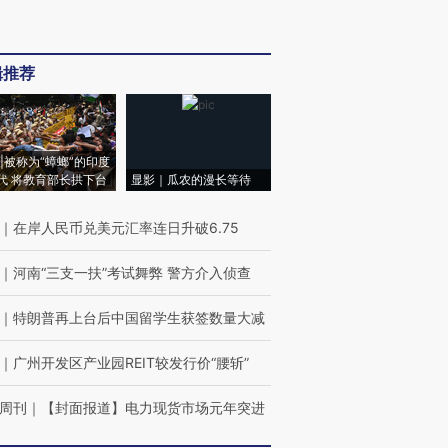
辑推荐
|被称为“蟑螂”的印度
代 将教育部长拱下台
显影｜瓜农的漫长等待
｜
在岸人民币兑美元汇率连日升破6.75
｜
河南“三支一扶”考试舞弊 警方介入侦查
｜
特朗普再上台后中国留学生获签数量大减
｜
广州开发区产业园REIT较发行价“腰斩”
周刊
｜
【封面报道】电力现货市场元年突进