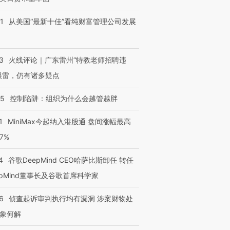
1
从美国“最新十佳”看纯财富管理公司发展
3
火线评论｜广东雷州“特教老师招聘违
很雷，仍有诸多疑点
跨国走私7万
视线｜HYROX的吸金
视线｜被
检体内含3种
术：是什么让中产们甘
泽连斯基密集出访美英 索
度Z世代
05
控制陷阱：组织为什么会越管越胖
心“花钱找虐”？
要防空导弹“救急”
育部长拱
1
MiniMax今起纳入港股通 盘间涨幅最高
77%
4
谷歌DeepMind CEO哈萨比斯卸任 转任
进第四届链博
【商旅对话】华住集团
技“链”接产
【特别呈现】寻找100种
CFO：不靠规模取胜，华
【特别呈
epMind董事长及谷歌首席科学家
有意思的生活方式·第三对
住三大增长引擎是什么？
有意思的
6
侦查起诉审判执行均有漏洞 涉案财物处
象何解