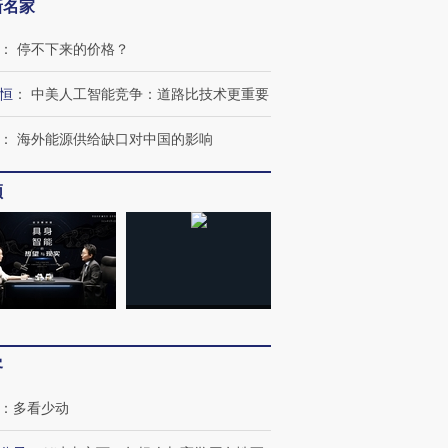
新名家
：
停不下来的价格？
恒
：
中美人工智能竞争：道路比技术更重要
：
海外能源供给缺口对中国的影响
频
客
：
多看少动