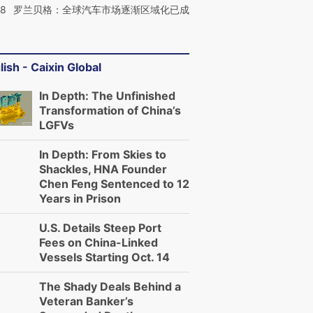
58
罗兰贝格：全球汽车市场逐渐区域化已成
lish - Caixin Global
In Depth: The Unfinished
Transformation of China’s
LGFVs
In Depth: From Skies to
Shackles, HNA Founder
Chen Feng Sentenced to 12
Years in Prison
U.S. Details Steep Port
Fees on China-Linked
Vessels Starting Oct. 14
The Shady Deals Behind a
Veteran Banker’s