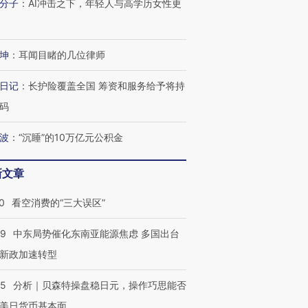
分子
：
AI冲击之下，年轻人与高学历女性更
坤
：
耳闻目睹的几位律师
日记
：
长护险覆盖全国 筹资和服务给予将持
码
波
：
“沉睡”的10万亿元公积金
新文章
0
看空消费的“三大误区”
59
中东局势催化东南亚能源焦虑 多国出台
新政加速转型
05
分析｜贝森特操盘稳日元，操作巧思能否
美日货币基本面