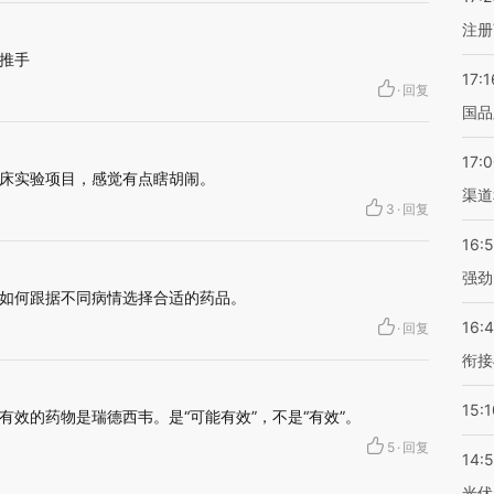
注册
推手
17:1
·
回复
国品
17:
床实验项目，感觉有点瞎胡闹。
渠道
3
·
回复
16:
强劲
如何跟据不同病情选择合适的药品。
16:
·
回复
衔接
15:1
效的药物是瑞德西韦。是“可能有效”，不是“有效”。
5
·
回复
14:
光伏