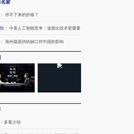
新名家
：
停不下来的价格？
恒
：
中美人工智能竞争：道路比技术更重要
：
海外能源供给缺口对中国的影响
频
客
：
多看少动