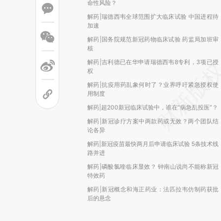
命性风险？
解药|瑞德西韦全球范围扩大临床试验 中国进程待
加速
解药|国务院规范新冠药物临床试验 药监局加班审
核
解药|吉利德已在华申请瑞德西韦8专利，3项已授
权
解药|抗疫用药乱象何时了？业界呼吁紧急授权使
用制度
解药|超200新冠临床试验中，谁在“病急乱投医”？
解药|新冠诊疗方案中两款药或无效？两个团队结
论各异
解药|新冠疫苗最快两月后申请临床试验 5条技术线
路并进
解药|磷酸氯喹临床显效？ 钟南山说尚不能称新冠
特效药
解药|新冠概念和海正药业：法匹拉韦仿制药获批
后的悬念