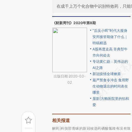
在成千上万个化合物中识别特效药，只能
《财新周刊》2020年第8期
“后吴小晖”时代大瘦身
安邦接管期做了什么｜
特稿精选
A股再度走高 非典型牛
市向何处去
专访黄仁勋：英伟达的
AI之路
新冠疫情全球燎原
出版日期 2020-03-
最严禁食令冲击 食用野
02
生动物退出的时间表在
哪里
显影|方舱医院里的怕和
爱
相关报道
解药|科技部青睐的新冠候选药磷酸氯喹有没有致