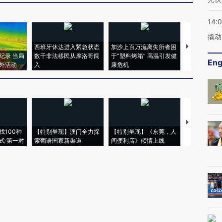
14:
撬动
西班牙休达进入紧急状态
加沙上百万流离失所者困
视线｜HYR
纪录 当局
数千非法移民从摩洛哥闯
于“塑料烤箱” 高温引发健
术：是什么
Eng
外活动
入
康危机
心“花钱找虐
【推广】走
找100种
【特别呈现】澳门全力探
【特别呈现】《东莞，人
会，让数智科
式·第一对
索葡语国家新渠道
间便利店》倾情上线
业