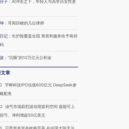
分子
：
AI冲击之下，年轻人与高学历女性更
坤
：
耳闻目睹的几位律师
日记
：
长护险覆盖全国 筹资和服务给予将持
码
波
：
“沉睡”的10万亿元公积金
新文章
0
宇树科技IPO估值600亿元 DeepSeek参
略配售
22
油气市场剧烈波动现套利空间 嘉能可上
扭亏、净利增超50亿美元
6
贝恩资本宣布收购贡茶 在中国大陆无法