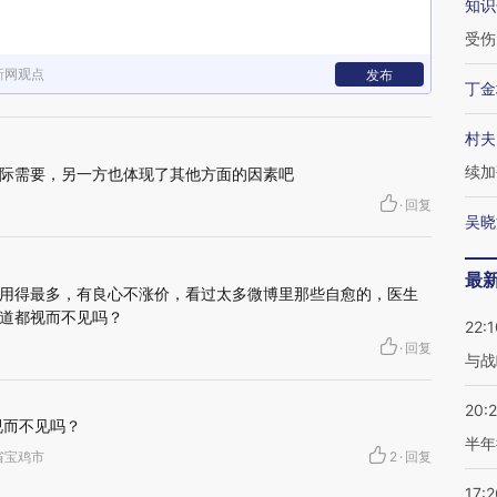
知识
受伤
新网观点
发布
丁金
村夫
续加
际需要，另一方也体现了其他方面的因素吧
·
回复
吴晓
最
用得最多，有良心不涨价，看过太多微博里那些自愈的，医生
道都视而不见吗？
22:1
·
回复
与战
20:
视而不见吗？
半年
陕西省宝鸡市
2
·
回复
17:2