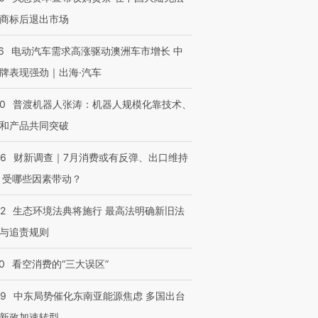
商标后退出市场
6
电动汽车需求高涨驱动澳洲车市增长 中
牌表现强劲｜出海·汽车
00
普渡机器人张涛：机器人规模化靠技术、
和产品共同突破
56
财新调查｜7月消费或有反弹、出口维持
 受哪些因素带动？
42
生态环境法典将施行 最高法明确新旧法
与追责规则
0
看空消费的“三大误区”
59
中东局势催化东南亚能源焦虑 多国出台
新政加速转型