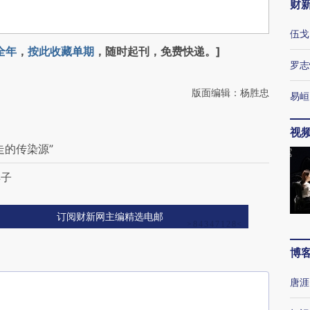
财
伍戈
全年
，
按此收藏单期
，随时起刊，免费快递。]
罗志
版面编辑：杨胜忠
易峘
视
走的传染源”
样子
订阅财新网主编精选电邮
博
唐涯