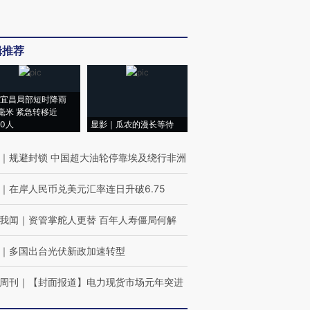
辑推荐
宜昌局部短时降雨
8毫米 紧急转移近
00人
显影｜瓜农的漫长等待
｜
规避封锁 中国超大油轮停靠埃及绕行非洲
｜
在岸人民币兑美元汇率连日升破6.75
我闻
｜
资管掌舵人更替 百年人寿僵局何解
｜
多国出台光伏新政加速转型
周刊
｜
【封面报道】电力现货市场元年突进