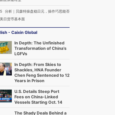
05
分析｜贝森特操盘稳日元，操作巧思能否
美日货币基本面
OX的吸金
马航飞行员跨国走私7万
视线｜被称为“蟑螂”的印
让中产们甘
粒摇头丸 尿检体内含3种
度Z世代 用街头抗争将教
秘鲁纳斯
lish - Caixin Global
”？
毒品
育部长拱下台
13人遇难
In Depth: The Unfinished
Transformation of China’s
LGFVs
进第四届链博
【商旅对话】华住集团
In Depth: From Skies to
技“链”接产
【特别呈现】寻找100种
CFO：不靠规模取胜，华
【特别呈
Shackles, HNA Founder
有意思的生活方式·第三对
住三大增长引擎是什么？
有意思的
Chen Feng Sentenced to 12
Years in Prison
U.S. Details Steep Port
Fees on China-Linked
Vessels Starting Oct. 14
The Shady Deals Behind a