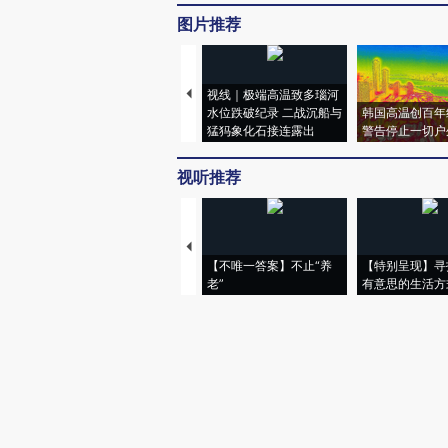
图片推荐
视线｜极端高温致多瑙河
水位跌破纪录 二战沉船与
韩国高温创百年
猛犸象化石接连露出
警告停止一切户
视听推荐
【不唯一答案】不止“养
【特别呈现】寻
老”
有意思的生活方