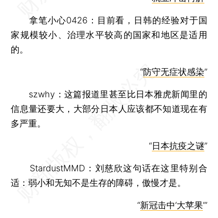
拿笔小心0426：目前看，日韩的经验对于国
家规模较小、治理水平较高的国家和地区是适用
的。
“
防守无症状感染
”
szwhy：这篇报道里甚至比日本雅虎新闻里的
信息量还要大，大部分日本人应该都不知道现在有
多严重。
“
日本抗疫之谜
”
StardustMMD：刘慈欣这句话在这里特别合
适：弱小和无知不是生存的障碍，傲慢才是。
“
新冠击中‘大苹果
’”