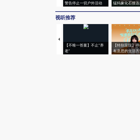
警告停止一切户外活动
猛犸象化石接连
视听推荐
【不唯一答案】不止“养
【特别呈现】寻
老”
有意思的生活方