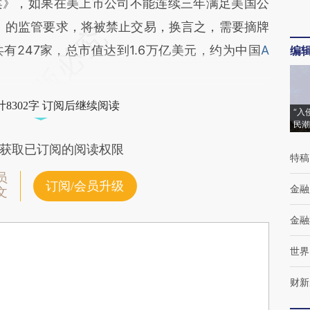
案》，如果在美上市公司不能连续三年满足美国公
B）的监管要求，将被禁止交易，换言之，需要摘牌
有247家，总市值达到1.6万亿美元，约为中国
A
编
8302字 订阅后继续阅读
“入
民潮
获取已订阅的阅读权限
特稿
员
订阅/会员升级
金融
文
金融
世界
财新