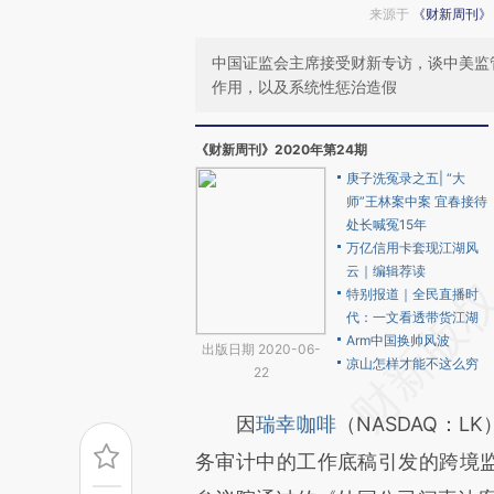
来源于
《财新周刊》
中国证监会主席接受财新专访，谈中美监
作用，以及系统性惩治造假
《财新周刊》2020年第24期
庚子洗冤录之五| “大
师”王林案中案 宜春接待
处长喊冤15年
万亿信用卡套现江湖风
云｜编辑荐读
特别报道｜全民直播时
代：一文看透带货江湖
Arm中国换帅风波
出版日期 2020-06-
凉山怎样才能不这么穷
22
因
瑞幸咖啡
（NASDAQ：
务审计中的工作底稿引发的跨境监