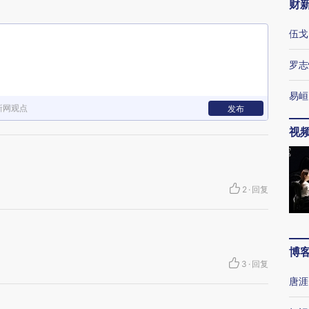
财
伍戈
罗志
易峘
新网观点
发布
视
2
·
回复
博
3
·
回复
唐涯