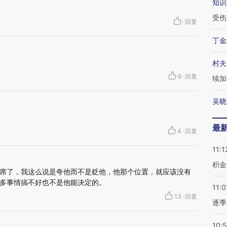
知识
受伤
·
回复
丁金
村夫
6
·
回复
续加
吴晓
最
4
·
回复
11:1
积金
席了，我这么说是夸他而不是贬他，他那个位置，就应该没有
多事情搞不好也不是他能决定的。
11:0
13
·
回复
逐季
10: