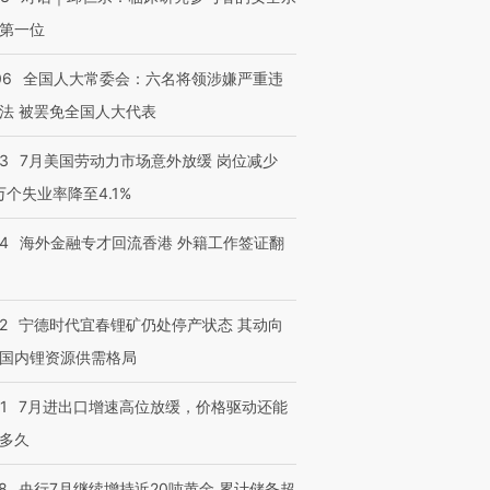
第一位
06
全国人大常委会：六名将领涉嫌严重违
法 被罢免全国人大代表
43
7月美国劳动力市场意外放缓 岗位减少
3万个失业率降至4.1%
14
海外金融专才回流香港 外籍工作签证翻
2
宁德时代宜春锂矿仍处停产状态 其动向
国内锂资源供需格局
1
7月进出口增速高位放缓，价格驱动还能
多久
跨国走私7万
视线｜被称为“蟑螂”的印
视线｜“入侵”还是“人道危
检体内含3种
度Z世代 用街头抗争将教
机”？难民潮撕裂西班牙
秘鲁纳斯
8
央行7月继续增持近20吨黄金 累计储备超