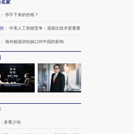
新名家
：
停不下来的价格？
恒
：
中美人工智能竞争：道路比技术更重要
：
海外能源供给缺口对中国的影响
频
客
：
多看少动