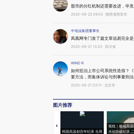
股市的分红机制还需要改进，毕竟
2020-06-22 09:05 · 陕西省西安市
中地油集团董事长
凤凰网专门发了篇文章说易完全是
2020-06-21 13:23 · 四川省
WIND R
如何惩治上市公司系统性造假？《
要方法，而集体诉讼与刑事量刑法
2020-06-21 02:11 · 北京市
图片推荐
视线｜极端高温
韩国高温创百年纪录 当局
水位跌破纪录 