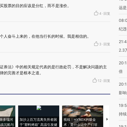
买股票的目的应该是分红，而不是涨价。
远是
4
·
回复
08:
纪违
个人奋斗上来的，在他当行长的时候。我是相信的。
21:
3
·
回复
2.
20:
证券法》中的相关规定代表的是行政处罚，不是解决问题的主
倍
律的完善才是根本之道。
12
·
回复
20:1
影响
19:5
持续
致多瑙河
加沙上百万流离失所者困
视线｜HYROX的吸金
马航飞行员
二战沉船与
于“塑料烤箱” 高温引发健
术：是什么让中产们甘
粒摇头丸 尿
19:1