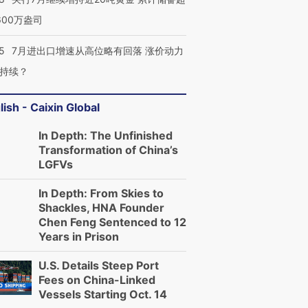
育部长拱下台
飞地休达
13人遇难
600万盎司
5
7月进出口增速从高位略有回落 涨价动力
持续？
进第四届链博
【商旅对话】华住集团
技“链”接产
【特别呈现】寻找100种
CFO：不靠规模取胜，华
【特别呈
lish - Caixin Global
有意思的生活方式·第三对
住三大增长引擎是什么？
有意思的
In Depth: The Unfinished
Transformation of China’s
LGFVs
In Depth: From Skies to
Shackles, HNA Founder
Chen Feng Sentenced to 12
Years in Prison
U.S. Details Steep Port
Fees on China-Linked
Vessels Starting Oct. 14