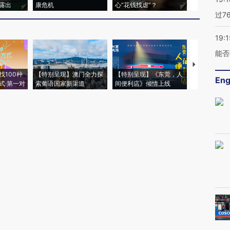
露出
康危机
心“花钱找虐”？
毒品
过7
19:1
能否
【推广】走
找100种
【特别呈现】澳门全力探
【特别呈现】《东莞，人
会，让数智科
Eng
式·第一对
索葡语国家新渠道
间便利店》倾情上线
业