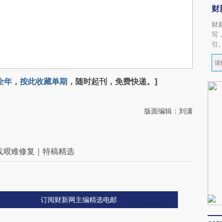
财
财
写
引
全年
，
按此收藏单期
，随时起刊，免费快递。]
版面编辑：刘潇
线艰难修复｜特稿精选
订阅财新网主编精选电邮