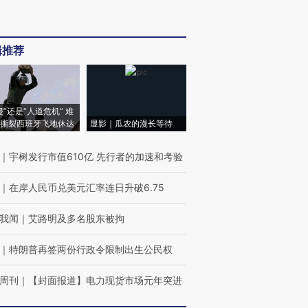
辑推荐
侵”还是“人道危机” 难
撕裂西班牙飞地休达
显影｜瓜农的漫长等待
｜
宇树发行市值610亿 先行者的加速和考验
｜
在岸人民币兑美元汇率连日升破6.75
我闻
｜
艾路明及多名股东被拘
｜
特朗普再签两份行政令限制出生公民权
周刊
｜
【封面报道】电力现货市场元年突进