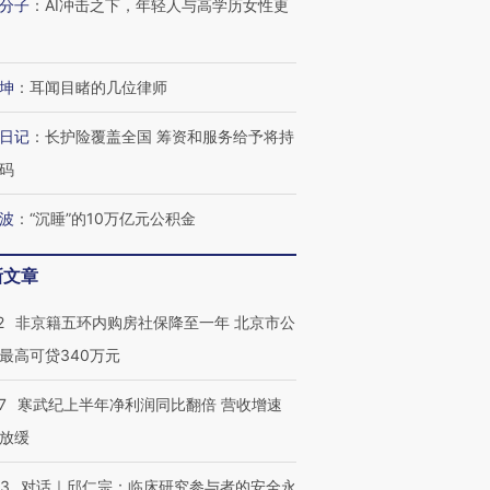
分子
：
AI冲击之下，年轻人与高学历女性更
坤
：
耳闻目睹的几位律师
日记
：
长护险覆盖全国 筹资和服务给予将持
码
波
：
“沉睡”的10万亿元公积金
新文章
2
非京籍五环内购房社保降至一年 北京市公
最高可贷340万元
7
寒武纪上半年净利润同比翻倍 营收增速
放缓
53
对话｜邱仁宗：临床研究参与者的安全永