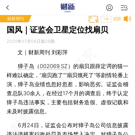
财新周刊
试听
T中
国风｜证监会卫星定位找扇贝
2020年07月06日第26期
文｜财新周刊 刘彩萍
獐子岛
（
002069.SZ
）的扇贝跟薛定谔的猫一
样难以确定，“扇贝跑了”“扇贝饿死了”等剧情轮番上
演，獐子岛业绩也忽好忽差，影响恶劣。证监会稽
查总队30余人，在经过17个月的调查后，终于认定
獐子岛违法事实，主要包括财务造假、虚假记载和
未及时披露信息。
6月24日，证监会公布对獐子岛公司信息披露
违法违规案行政处罚及市场禁入决定，对獐子岛公