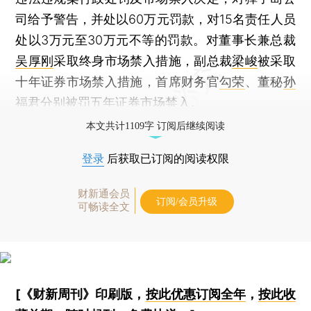
司给予警告，并处以60万元罚款，对15名责任人员
处以3万元至30万元不等的罚款。对董事长兼总裁
吴厚刚
采取终身市场禁入措施，副总裁
梁峻
被采取
十年证券市场禁入措施，首席财务官
勾荣
、董秘
孙
福君
分别被罚五年证券市场禁入。
本文共计1109字 订阅后继续阅读
登录
后获取已订阅的阅读权限
财新通会员
订阅/会员升级
可畅读全文
[《财新周刊》印刷版，
按此优惠订阅全年
，
按此收