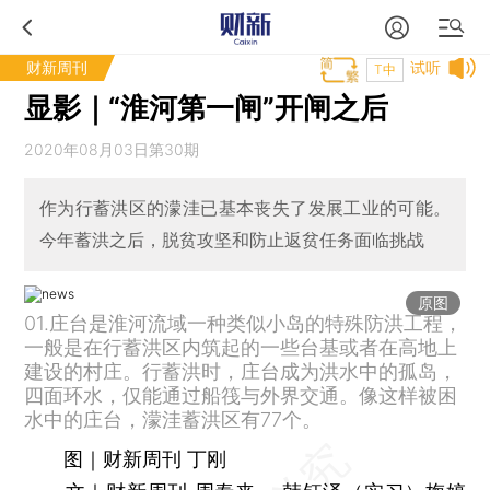
财新周刊
试听
T中
显影｜“淮河第一闸”开闸之后
2020年08月03日第30期
作为行蓄洪区的濛洼已基本丧失了发展工业的可能。
今年蓄洪之后，脱贫攻坚和防止返贫任务面临挑战
原图
01.庄台是淮河流域一种类似小岛的特殊防洪工程，
一般是在行蓄洪区内筑起的一些台基或者在高地上
建设的村庄。行蓄洪时，庄台成为洪水中的孤岛，
四面环水，仅能通过船筏与外界交通。像这样被困
水中的庄台，濛洼蓄洪区有77个。
图｜财新周刊 丁刚