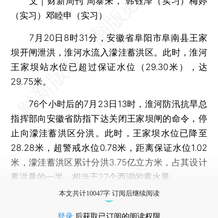
文｜财新周刊 周泰来， 韩钰泽（实习）梅婷
（实习）邓睦申（实习）
7月20日8时31分，安徽省阜阳市阜南县王家
坝开闸泄洪，淮河水流入濛洼蓄洪区。此时，淮河
王家坝站水位已超过保证水位（29.30米），达
29.75米。
76个小时后的7月23日13时，淮河防汛抗旱总
指挥部向安徽省防指下达关闭王家坝闸的命令，停
止向濛洼蓄洪区分洪。此时，王家坝水位已降至
28.28米，超警戒水位0.78米，距离保证水位1.02
米，濛洼蓄洪区累计分洪3.75亿立方米，占其设计
蓄洪量的一半，相当于27个西湖的蓄水量。
本文共计10047字 订阅后继续阅读
登录
后获取已订阅的阅读权限