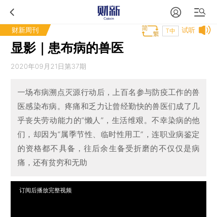
财新周刊
试听
T中
显影｜患布病的兽医
2020年09月21日第37期
一场布病溯点灭源行动后，上百名参与防疫工作的兽
医感染布病。疼痛和乏力让曾经勤快的兽医们成了几
乎丧失劳动能力的“懒人”，生活维艰。不幸染病的他
们，却因为“属季节性、临时性用工”，连职业病鉴定
的资格都不具备，往后余生备受折磨的不仅仅是病
痛，还有贫穷和无助
订阅后播放完整视频