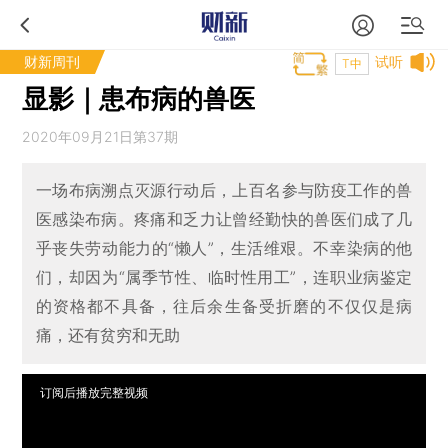
财新周刊
试听
T中
显影｜患布病的兽医
2020年09月21日第37期
一场布病溯点灭源行动后，上百名参与防疫工作的兽
医感染布病。疼痛和乏力让曾经勤快的兽医们成了几
乎丧失劳动能力的“懒人”，生活维艰。不幸染病的他
们，却因为“属季节性、临时性用工”，连职业病鉴定
的资格都不具备，往后余生备受折磨的不仅仅是病
痛，还有贫穷和无助
订阅后播放完整视频