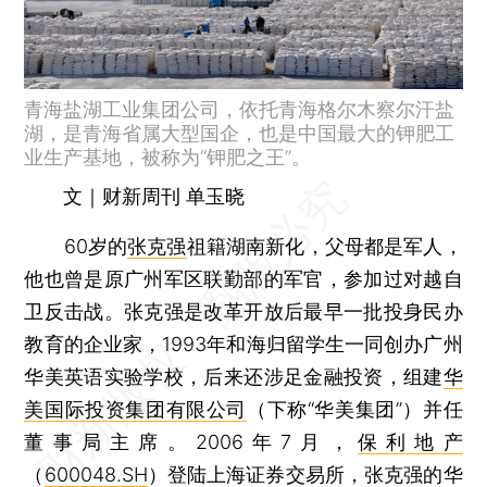
青海盐湖工业集团公司，依托青海格尔木察尔汗盐
湖，是青海省属大型国企，也是中国最大的钾肥工
业生产基地，被称为“钾肥之王”。
文｜财新周刊 单玉晓
60岁的
张克强
祖籍湖南新化，父母都是军人，
他也曾是原广州军区联勤部的军官，参加过对越自
卫反击战。张克强是改革开放后最早一批投身民办
教育的企业家，1993年和海归留学生一同创办广州
华美英语实验学校，后来还涉足金融投资，组建
华
美国际投资集团有限公司
（下称“华美集团”）并任
董事局主席。2006年7月，
保利地产
（
600048.SH
）登陆上海证券交易所，张克强的华