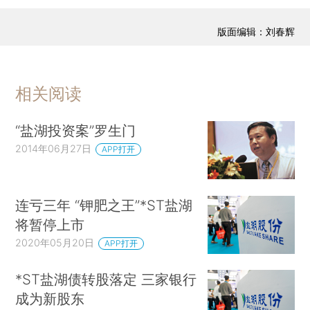
版面编辑：刘春辉
相关阅读
“盐湖投资案”罗生门
2014年06月27日
APP打开
连亏三年 “钾肥之王”*ST盐湖
将暂停上市
2020年05月20日
APP打开
*ST盐湖债转股落定 三家银行
成为新股东