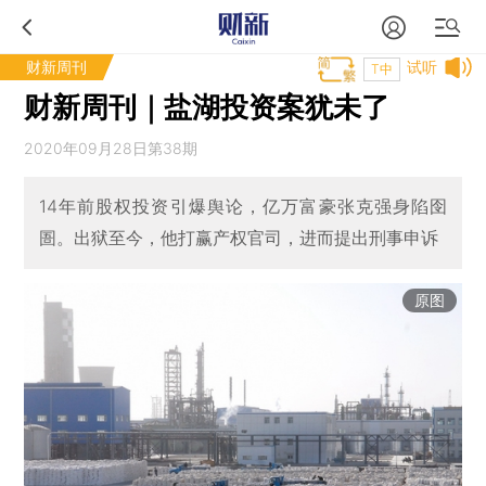
财新周刊
试听
T中
财新周刊｜盐湖投资案犹未了
2020年09月28日第38期
14年前股权投资引爆舆论，亿万富豪张克强身陷囹
圄。出狱至今，他打赢产权官司，进而提出刑事申诉
原图