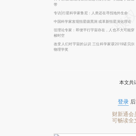
带
专访|行星科学家鲁尼：人类还在寻找地外生命
中国科学家发现恒星级黑洞 或革新恒星演化理论
弦理论专家：即便平行宇宙存在，人也不大可能穿
梭时空
改变人们对宇宙的认识 三位科学家获2019诺贝尔
物理学奖
本文共计
登录
后
财新通会
可畅读全