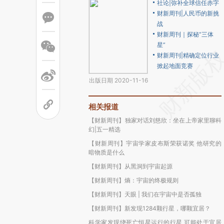
社论|弥补全球信任赤字
财新周刊|人民币的新挑
战
财新周刊｜探秘“三体
星”
财新周刊|精确定位行业
掀起地面竞赛
出版日期 2020-11-16
相关报道
【财新周刊】独家对话刘慈欣：坐在上帝家里聊科
幻|五一精选
【财新周刊】宇宙学家皮布斯荣获诺奖 他研究的
暗物质是什么
【财新周刊】从黑洞到宇宙起源
【财新周刊】熵：宇宙的终极规则
【财新周刊】天眼 | 我们在宇宙中是否孤独
【财新周刊】新发现1284颗行星，哪颗宜居？
科学家发现绕死亡恒星运行的行星 可能处于宜居