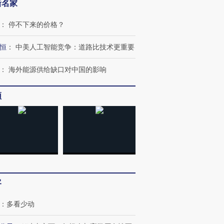
新名家
：
停不下来的价格？
恒
：
中美人工智能竞争：道路比技术更重要
：
海外能源供给缺口对中国的影响
频
客
：
多看少动