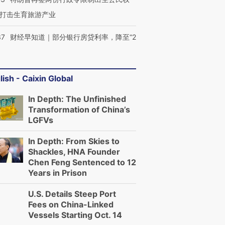
进第四届链博
【商旅对话】华住集团
技“链”接产
【特别呈现】寻找100种
CFO：不靠规模取胜，华
【特别呈
打击生育旅游产业
有意思的生活方式·第三对
住三大增长引擎是什么？
有意思的
37
财经早知道｜部分银行房贷利率，降至“2
lish - Caixin Global
In Depth: The Unfinished
Transformation of China’s
LGFVs
In Depth: From Skies to
Shackles, HNA Founder
Chen Feng Sentenced to 12
Years in Prison
U.S. Details Steep Port
Fees on China-Linked
Vessels Starting Oct. 14