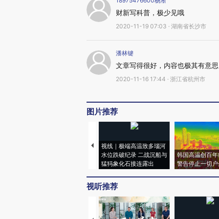
18975476600杨淅
财新写科普，极少见哦
2020-11-19 07:03 · 湖南省长沙市
潘林键
文章写得很好，内容也极其有意思
2020-11-16 17:44 · 浙江省杭州市
图片推荐
视线｜极端高温致多瑙河
水位跌破纪录 二战沉船与
韩国高温创百年
猛犸象化石接连露出
警告停止一切户
视听推荐