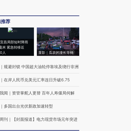
辑推荐
宜昌局部短时降雨
8毫米 紧急转移近
00人
显影｜瓜农的漫长等待
｜
规避封锁 中国超大油轮停靠埃及绕行非洲
｜
在岸人民币兑美元汇率连日升破6.75
我闻
｜
资管掌舵人更替 百年人寿僵局何解
｜
多国出台光伏新政加速转型
周刊
｜
【封面报道】电力现货市场元年突进