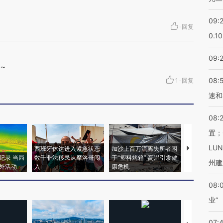
09:
·
回复
0.1
09:
～
08:
1
·
回复
速和
08:
置；
LU
西班牙休达进入紧急状态
加沙上百万流离失所者困
视线｜HYR
纪录 当局
数千非法移民从摩洛哥闯
于“塑料烤箱” 高温引发健
术：是什么
州建
外活动
入
康危机
心“花钱找虐
08:
业”
07: