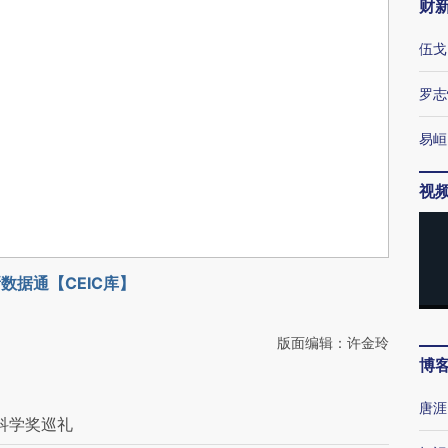
财
伍戈
罗志
易峘
视
数据通【CEIC库】
版面编辑：许金玲
博
唐涯
科学奖巡礼