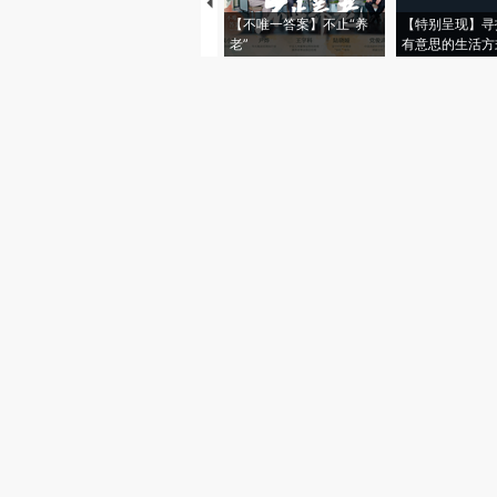
【不唯一答案】不止“养
【特别呈现】寻
老”
有意思的生活方