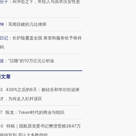
分子
：
AI冲击之下，年轻人与高学历女性更
坤
：
耳闻目睹的几位律师
日记
：
长护险覆盖全国 筹资和服务给予将持
码
波
：
“沉睡”的10万亿元公积金
新文章
53
439%之后的6天：被硅谷和华尔街追捧
才，为何走入杠杆误区
07
陈龙：Token时代的商业与组织
50
特稿｜国航原党委书记樊澄受贿3847万
审待宣判 否认大多数指控