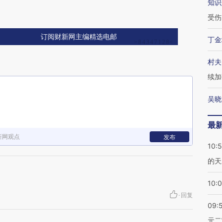
知识
受伤
订阅财新网主编精选电邮
丁金
村夫
续加
吴晓
最
新网观点
发布
10:
的天
10:
·
回复
09:
元二