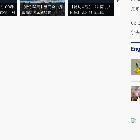
【推广】走
找100种
【特别呈现】澳门全力探
【特别呈现】《东莞，人
会，让数智科
意图
式·第一对
索葡语国家新渠道
间便利店》倾情上线
业
06:
字头
Eng