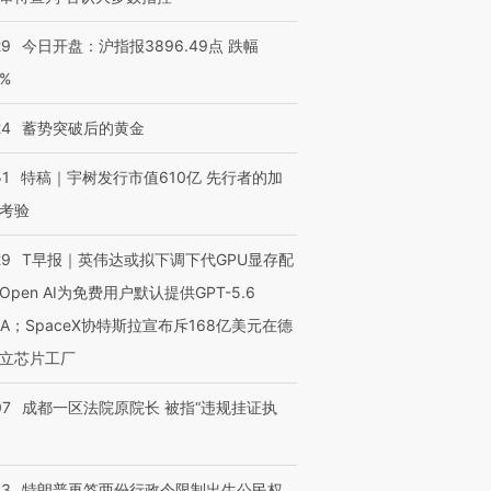
29
今日开盘：沪指报3896.49点 跌幅
0%
24
蓄势突破后的黄金
51
特稿｜宇树发行市值610亿 先行者的加
考验
29
T早报｜英伟达或拟下调下代GPU显存配
Open AI为免费用户默认提供GPT-5.6
NA；SpaceX协特斯拉宣布斥168亿美元在德
OX的吸金
马航飞行员跨国走私7万
视线｜被称为“蟑螂”的印
让中产们甘
粒摇头丸 尿检体内含3种
度Z世代 用街头抗争将教
秘鲁纳斯
立芯片工厂
”？
毒品
育部长拱下台
13人遇难
07
成都一区法院原院长 被指“违规挂证执
43
特朗普再签两份行政令限制出生公民权