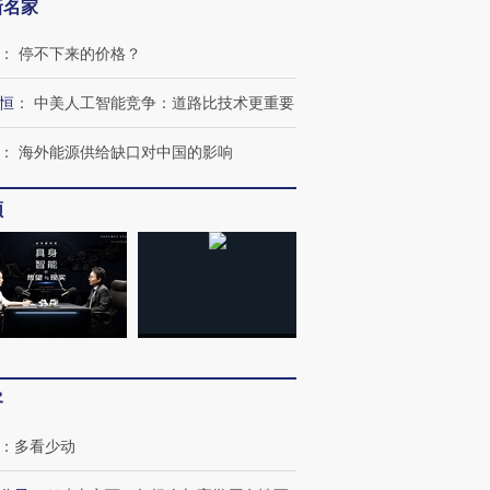
新名家
：
停不下来的价格？
恒
：
中美人工智能竞争：道路比技术更重要
：
海外能源供给缺口对中国的影响
频
客
：
多看少动