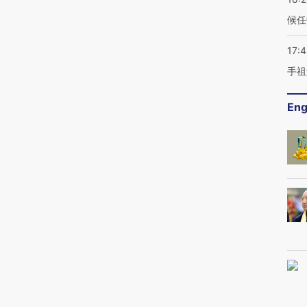
候任
17:
手祖
Eng