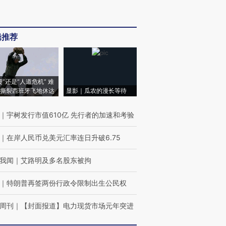
辑推荐
侵”还是“人道危机” 难
撕裂西班牙飞地休达
显影｜瓜农的漫长等待
｜
宇树发行市值610亿 先行者的加速和考验
｜
在岸人民币兑美元汇率连日升破6.75
我闻
｜
艾路明及多名股东被拘
｜
特朗普再签两份行政令限制出生公民权
周刊
｜
【封面报道】电力现货市场元年突进