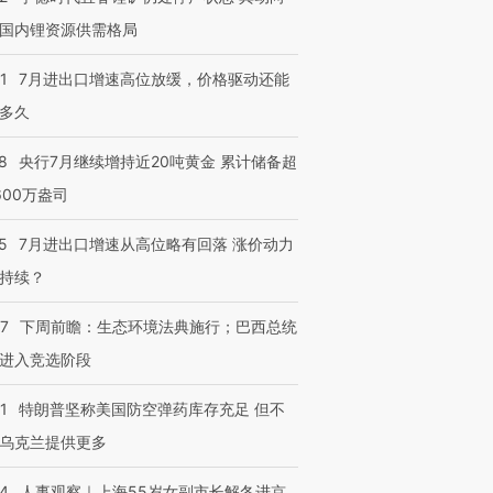
国内锂资源供需格局
1
7月进出口增速高位放缓，价格驱动还能
进第四届链博
【商旅对话】华住集团
多久
技“链”接产
【特别呈现】寻找100种
CFO：不靠规模取胜，华
【特别呈
有意思的生活方式·第三对
住三大增长引擎是什么？
有意思的
8
央行7月继续增持近20吨黄金 累计储备超
600万盎司
5
7月进出口增速从高位略有回落 涨价动力
持续？
07
下周前瞻：生态环境法典施行；巴西总统
进入竞选阶段
1
特朗普坚称美国防空弹药库存充足 但不
乌克兰提供更多
24
人事观察｜上海55岁女副市长解冬进京