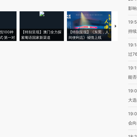
影响
19:5
【推广】走
持续
找100种
【特别呈现】澳门全力探
【特别呈现】《东莞，人
会，让数智科
式·第一对
索葡语国家新渠道
间便利店》倾情上线
业
19:1
过7
19:1
能否
19:
大选
19:0
会向
18: