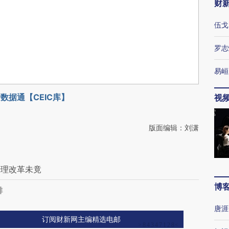
财
伍戈
罗志
易峘
数据通【CEIC库】
视
版面编辑：刘潇
治理改革未竟
博
排
唐涯
订阅财新网主编精选电邮