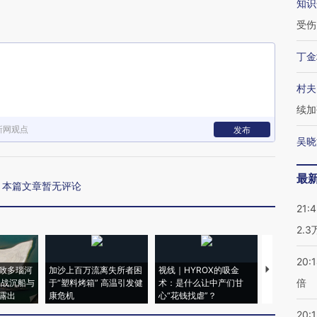
知识
受伤
丁金
村夫
续加
新网观点
发布
吴晓
最
本篇文章暂无评论
21:
2.
20:
致多瑙河
加沙上百万流离失所者困
视线｜HYROX的吸金
马航飞行员
倍
二战沉船与
于“塑料烤箱” 高温引发健
术：是什么让中产们甘
粒摇头丸 尿
露出
康危机
心“花钱找虐”？
毒品
20:1