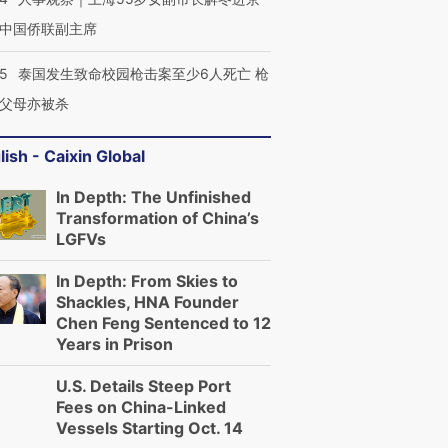
中国侨联副主席
45
泰国发生致命校园枪击案至少6人死亡 枪
父母亦被杀
lish - Caixin Global
In Depth: The Unfinished
Transformation of China’s
LGFVs
In Depth: From Skies to
Shackles, HNA Founder
Chen Feng Sentenced to 12
Years in Prison
U.S. Details Steep Port
Fees on China-Linked
Vessels Starting Oct. 14