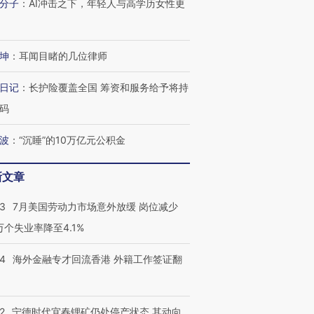
分子
：
AI冲击之下，年轻人与高学历女性更
坤
：
耳闻目睹的几位律师
日记
：
长护险覆盖全国 筹资和服务给予将持
码
波
：
“沉睡”的10万亿元公积金
新文章
43
7月美国劳动力市场意外放缓 岗位减少
3万个失业率降至4.1%
14
海外金融专才回流香港 外籍工作签证翻
跨国走私7万
视线｜被称为“蟑螂”的印
视线｜“入侵”还是“人道危
检体内含3种
度Z世代 用街头抗争将教
机”？难民潮撕裂西班牙
秘鲁纳斯
育部长拱下台
飞地休达
13人遇难
2
宁德时代宜春锂矿仍处停产状态 其动向