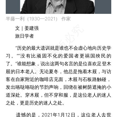
半藤一利（1930—2021） 作家
文｜姜建强
旅日学者
“历史的最大遗训就是谁也不会虚心地向历史学
习。”“没有比顽固不化的爱国者更祸国殃民的
了。”谁能想象，说出这两句名言的是位喜欢足登木
屐的日本老人。无论夏冬，他总是拖着木屐，与访
客在自家附近的咖啡店见面，木屐与石板路触碰，
发出咯哒咯哒的节韵声响，回绕在被树荫遮掩的小
道深处。穿木屐，但不穿和服，是这位老人的迷人
之处，更是历史的迷人之处。
遗憾的是，2021年1月12日，这位老人去世