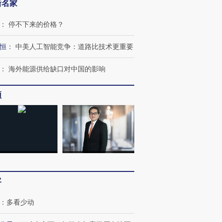
新名家
：
停不下来的价格？
恒
：
中美人工智能竞争：道路比技术更重要
：
海外能源供给缺口对中国的影响
频
客
：
多看少动