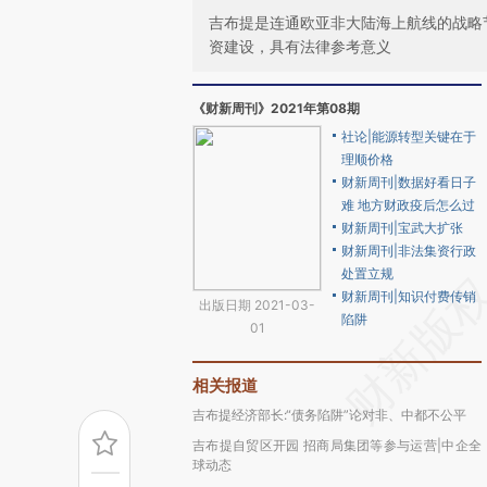
吉布提是连通欧亚非大陆海上航线的战略
资建设，具有法律参考意义
《财新周刊》2021年第08期
社论|能源转型关键在于
理顺价格
财新周刊|数据好看日子
难 地方财政疫后怎么过
财新周刊|宝武大扩张
财新周刊|非法集资行政
处置立规
财新周刊|知识付费传销
出版日期 2021-03-
陷阱
01
相关报道
吉布提经济部长:“债务陷阱”论对非、中都不公平
吉布提自贸区开园 招商局集团等参与运营|中企全
球动态