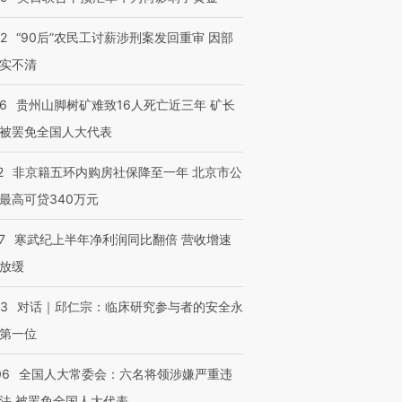
育部长拱下台
飞地休达
13人遇难
32
“90后”农民工讨薪涉刑案发回重审 因部
实不清
36
贵州山脚树矿难致16人死亡近三年 矿长
进第四届链博
【商旅对话】华住集团
技“链”接产
【特别呈现】寻找100种
CFO：不靠规模取胜，华
【特别呈
被罢免全国人大代表
有意思的生活方式·第三对
住三大增长引擎是什么？
有意思的
2
非京籍五环内购房社保降至一年 北京市公
最高可贷340万元
7
寒武纪上半年净利润同比翻倍 营收增速
放缓
53
对话｜邱仁宗：临床研究参与者的安全永
第一位
06
全国人大常委会：六名将领涉嫌严重违
法 被罢免全国人大代表