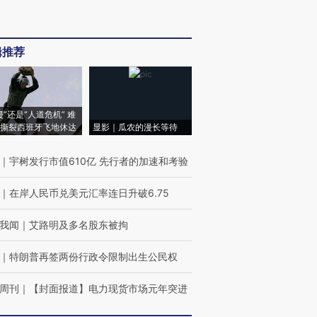
辑推荐
侵”还是“人道危机” 难
撕裂西班牙飞地休达
显影｜瓜农的漫长等待
｜
宇树发行市值610亿 先行者的加速和考验
｜
在岸人民币兑美元汇率连日升破6.75
我闻
｜
艾路明及多名股东被拘
｜
特朗普再签两份行政令限制出生公民权
周刊
｜
【封面报道】电力现货市场元年突进