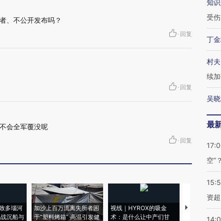
知识
受伤
者、不公开发布吗？
·
回复
丁金
村夫
续加
·
回复
吴晓
最
不会全军覆没呢
·
回复
17:
空”
15:
资超
致多瑙河
加沙上百万流离失所者困
视线｜HYROX的吸金
马航飞行员
二战沉船与
于“塑料烤箱” 高温引发健
术：是什么让中产们甘
粒摇头丸 尿
14: