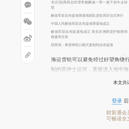
专访|招商局总经理李晓鹏谈一带一路下的中企转
型
解放军驻吉布提保障基地部队进驻营区仪式举行
中国人民解放军驻吉布提保障基地成立
解放军驻吉布提基地成立 肩负非洲西亚护航维和
救援等任务
招商局：希望将蛇口模式复制到吉布提港
海运货轮可以避免经过好望角绕
制的苏伊士运河，直接进入地中海
本文共计
登录
后
财新通会
可畅读全