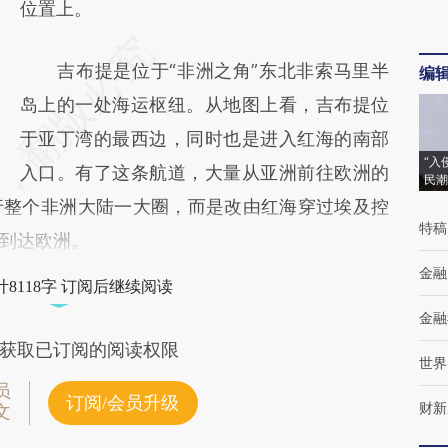
位置上。
吉布提是位于“非洲之角”东北非索马里半
编
岛上的一处海运枢纽。从地图上看，吉布提位
于亚丁湾的最西边，同时也是进入红海的南部
“入
入口。有了这条航道，大量从亚洲前往欧洲的
民潮
行整个非洲大陆一大圈，而是改由红海穿过埃及控
特稿
到达欧洲。
金融
8118字 订阅后继续阅读
金融
获取已订阅的阅读权限
世界
员
订阅/会员升级
财新
文