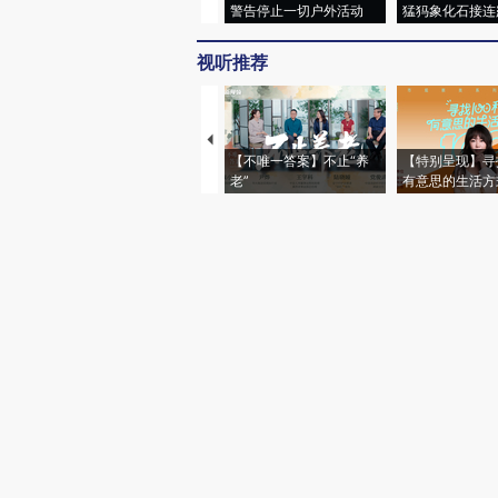
警告停止一切户外活动
猛犸象化石接连
视听推荐
【不唯一答案】不止“养
【特别呈现】寻
老”
有意思的生活方