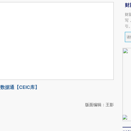
财
财
写
引
数据通【CEIC库】
版面编辑：王影