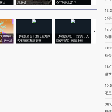
露出
康危机
心“花钱找虐”？
毒品
13:
分事
12:
【推广】走
找100种
【特别呈现】澳门全力探
【特别呈现】《东莞，人
会，让数智科
涉罪
式·第一对
索葡语国家新渠道
间便利店》倾情上线
业
11:1
积金
11:0
逐季
10:
远是
08:
纪违