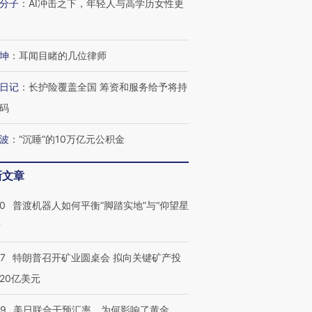
分子
：
AI冲击之下，年轻人与高学历女性更
坤
：
耳闻目睹的几位律师
日记
：
长护险覆盖全国 筹资和服务给予将持
码
波
：
“沉睡”的10万亿元公积金
新文章
00
普渡机器人如何平衡“脚踏实地”与“仰望星
？
57
特朗普召开矿业圆桌会 拟向关键矿产投
20亿美元
跨国走私7万
视线｜被称为“蟑螂”的印
视线｜“入侵”还是“人道危
检体内含3种
度Z世代 用街头抗争将教
机”？难民潮撕裂西班牙
秘鲁纳斯
09
美日联合干预汇率，为何影响了黄金