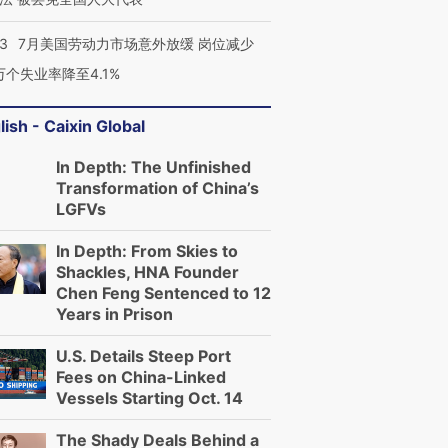
43
7月美国劳动力市场意外放缓 岗位减少
3万个失业率降至4.1%
lish - Caixin Global
In Depth: The Unfinished
Transformation of China’s
LGFVs
In Depth: From Skies to
Shackles, HNA Founder
Chen Feng Sentenced to 12
Years in Prison
U.S. Details Steep Port
Fees on China-Linked
Vessels Starting Oct. 14
The Shady Deals Behind a