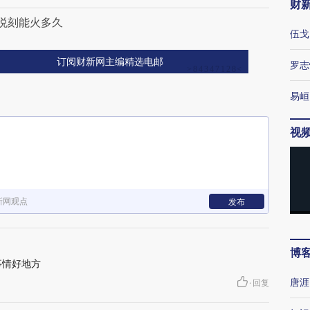
财
 悦刻能火多久
伍戈
订阅财新网主编精选电邮
罗志
易峘
视
新网观点
发布
博
事情好地方
唐涯
·
回复