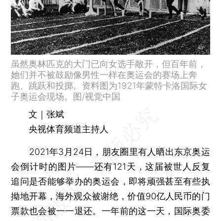
虽然奥林匹克的大门已向女选手敞开，但百年前，
她们并不被鼓励像男性一样在奥运会的赛场上奔
跑、跳跃和投掷。资料图为1921年蒙特卡洛国际女
子奥运会现场。图/视觉中国
文｜张斌
央视体育频道主持人
2021年3月24日，朋友圈里有人晒出东京奥运
会倒计时的图片——还有121天，这届被世人反复
追问是否能够举办的奥运会，即将顽强甚至有些执
拗地开幕，海外观众被谢绝，价值90亿人民币的门
票款也会被一一退还。一年前的这一天，国际奥委