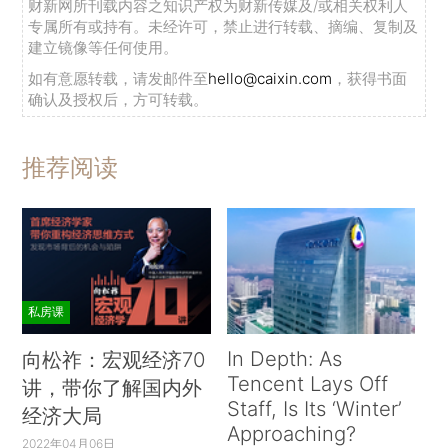
财新网所刊载内容之知识产权为财新传媒及/或相关权利人
专属所有或持有。未经许可，禁止进行转载、摘编、复制及
建立镜像等任何使用。
如有意愿转载，请发邮件至
hello@caixin.com
，获得书面
确认及授权后，方可转载。
推荐阅读
私房课
In Depth: As
向松祚：宏观经济70
Tencent Lays Off
讲，带你了解国内外
Staff, Is Its ‘Winter’
经济大局
Approaching?
2022年04月06日