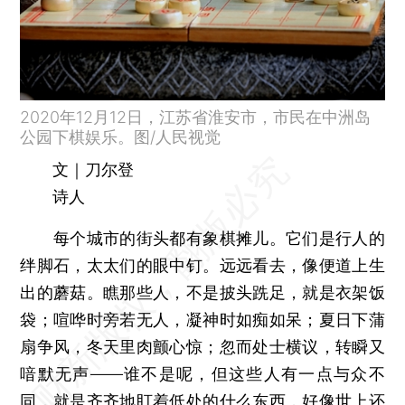
2020年12月12日，江苏省淮安市，市民在中洲岛
公园下棋娱乐。图/人民视觉
文｜刀尔登
诗人
每个城市的街头都有象棋摊儿。它们是行人的
绊脚石，太太们的眼中钉。远远看去，像便道上生
出的蘑菇。瞧那些人，不是披头跣足，就是衣架饭
袋；喧哗时旁若无人，凝神时如痴如呆；夏日下蒲
扇争风，冬天里肉颤心惊；忽而处士横议，转瞬又
喑默无声——谁不是呢，但这些人有一点与众不
同，就是齐齐地盯着低处的什么东西，好像世上还