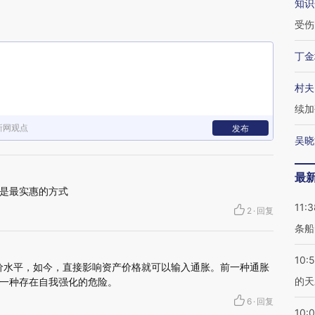
知识
受伤
丁金
村夫
续加
新网观点
发布
吴晓
最
是最实惠的方式
11:3
2
·
回复
条船
10:
价水平，如今，直接影响资产价格就可以输入通胀。前一种通胀
的天
一种存在自我强化的危险。
6
·
回复
10: