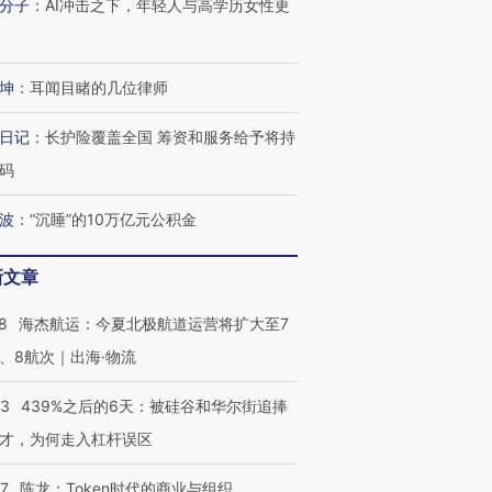
分子
：
AI冲击之下，年轻人与高学历女性更
坤
：
耳闻目睹的几位律师
日记
：
长护险覆盖全国 筹资和服务给予将持
码
波
：
“沉睡”的10万亿元公积金
新文章
8
海杰航运：今夏北极航道运营将扩大至7
、8航次｜出海·物流
53
439%之后的6天：被硅谷和华尔街追捧
才，为何走入杠杆误区
07
陈龙：Token时代的商业与组织