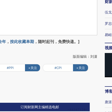
财
伍戈
罗志
易峘
全年
，
按此收藏单期
，随时起刊，免费快递。]
视
版面编辑：刘潇
#PPI
+关注
#CPI
+关注
博
唐涯
订阅财新网主编精选电邮