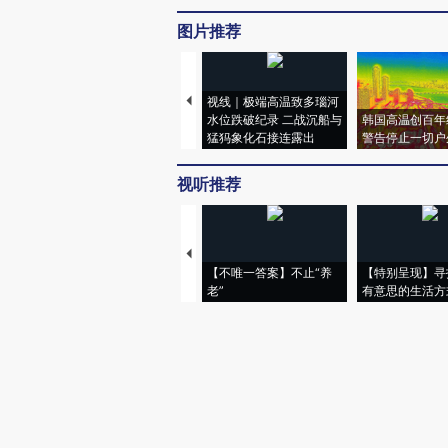
图片推荐
视线｜极端高温致多瑙河
水位跌破纪录 二战沉船与
韩国高温创百年
猛犸象化石接连露出
警告停止一切户
视听推荐
【不唯一答案】不止“养
【特别呈现】寻
老”
有意思的生活方