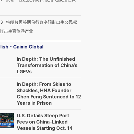
43
特朗普再签两份行政令限制出生公民权
OX的吸金
马航飞行员跨国走私7万
视线｜被称为“蟑螂”的印
打击生育旅游产业
让中产们甘
粒摇头丸 尿检体内含3种
度Z世代 用街头抗争将教
秘鲁纳斯
”？
毒品
育部长拱下台
13人遇难
lish - Caixin Global
In Depth: The Unfinished
Transformation of China’s
LGFVs
进第四届链博
【商旅对话】华住集团
技“链”接产
【特别呈现】寻找100种
CFO：不靠规模取胜，华
【特别呈
In Depth: From Skies to
有意思的生活方式·第三对
住三大增长引擎是什么？
有意思的
Shackles, HNA Founder
Chen Feng Sentenced to 12
Years in Prison
U.S. Details Steep Port
Fees on China-Linked
Vessels Starting Oct. 14