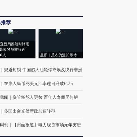
辑推荐
宜昌局部短时降雨
8毫米 紧急转移近
00人
显影｜瓜农的漫长等待
｜
规避封锁 中国超大油轮停靠埃及绕行非洲
｜
在岸人民币兑美元汇率连日升破6.75
我闻
｜
资管掌舵人更替 百年人寿僵局何解
｜
多国出台光伏新政加速转型
周刊
｜
【封面报道】电力现货市场元年突进