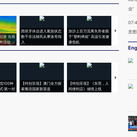
业”
07:
西班牙休达进入紧急状态
加沙上百万流离失所者困
视线｜HYR
意图
纪录 当局
数千非法移民从摩洛哥闯
于“塑料烤箱” 高温引发健
术：是什么
外活动
入
康危机
心“花钱找虐
Eng
【推广】走
找100种
【特别呈现】澳门全力探
【特别呈现】《东莞，人
会，让数智科
式·第一对
索葡语国家新渠道
间便利店》倾情上线
业