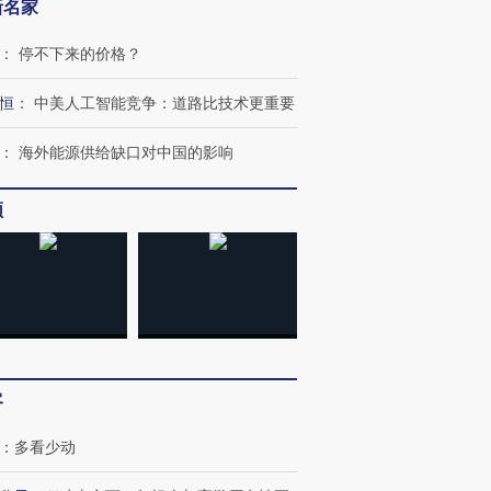
新名家
：
停不下来的价格？
恒
：
中美人工智能竞争：道路比技术更重要
：
海外能源供给缺口对中国的影响
频
客
：
多看少动