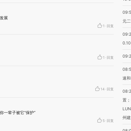
09:
发展
元二
1
·
回复
09:
0.1
09:
1
·
回复
08:
速和
14
·
回复
08:
置；
LU
你一辈子被它“保护”
州建
5
·
回复
08: