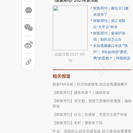
《财新周刊》2021年第18期
财新周刊｜廊坊灭门案
余波未了
财新周刊｜浙江省联
社“大平台”样本
财新周刊｜鲎保护加
强，制药业怎么办
长短视频爆口水战 “快
抖”、B站如何动“爱优
出版日期 2021-05-
腾”的蛋糕？｜特稿精选
10
相关报道
财新PMI分析｜经济加速修复 就业改善通胀攀升
【财新周刊】通胀来袭？｜编辑荐读
【财新周刊】张文魁：狡猾又恶毒的新通胀｜编辑
荐读
【财新周刊】社论｜防通胀，尤需关注资产价格
【财新周刊】专栏｜通胀来了吗
中金：美国民众就业意愿低迷 招工难或加重通胀