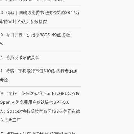
50
特稿｜国航原党委书记樊澄受贿3847万
审待宣判 否认大多数指控
29
今日开盘：沪指报3896.49点 跌幅
0%
24
蓄势突破后的黄金
51
特稿｜宇树发行市值610亿 先行者的加
考验
29
T早报｜英伟达或拟下调下代GPU显存配
Open AI为免费用户默认提供GPT-5.6
NA；SpaceX协特斯拉宣布斥168亿美元在德
立芯片工厂
07
成都一区法院原院长 被指“违规挂证执