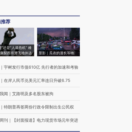
辑推荐
侵”还是“人道危机” 难
撕裂西班牙飞地休达
显影｜瓜农的漫长等待
｜
宇树发行市值610亿 先行者的加速和考验
｜
在岸人民币兑美元汇率连日升破6.75
我闻
｜
艾路明及多名股东被拘
｜
特朗普再签两份行政令限制出生公民权
周刊
｜
【封面报道】电力现货市场元年突进