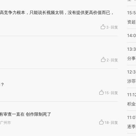
高竞争力根本，只能说长视频太弱，没有提供更高价值而已，
15:
资超
3
·
回复
14:
13:
分事
2
·
回复
12:
涉罪
剧？
15
·
回复
11:1
积金
还有审查一直在 创作限制死了
11:0
东省广州市
18
·
回复
逐季