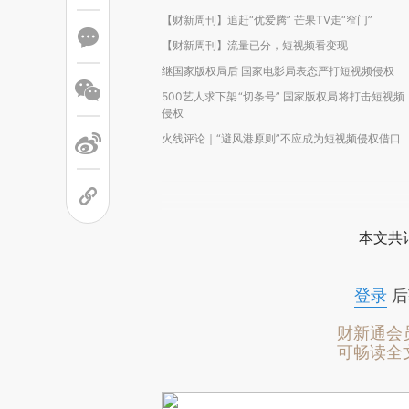
【财新周刊】追赶“优爱腾” 芒果TV走“窄门”
【财新周刊】流量已分，短视频看变现
继国家版权局后 国家电影局表态严打短视频侵权
500艺人求下架“切条号” 国家版权局将打击短视频
侵权
火线评论｜“避风港原则”不应成为短视频侵权借口
本文共计
登录
后
财新通会
可畅读全