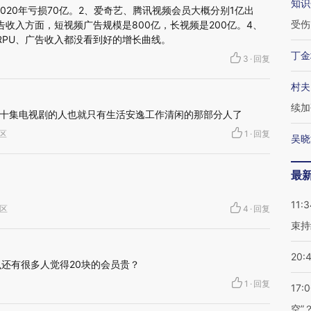
知识
020年亏损70亿。2、爱奇艺、腾讯视频会员大概分别1亿出
受伤
收入方面，短视频广告规模是800亿，长视频是200亿。4、
RPU、广告收入都没看到好的增长曲线。
丁金
3
·
回复
村夫
续加
十集电视剧的人也就只有生活安逸工作清闲的那部分人了
仑区
1
·
回复
吴晓
最
11:3
禺区
4
·
回复
束持
20:
么还有很多人觉得20块的会员贵？
1
·
回复
17:
空”