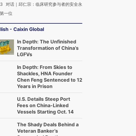
53
对话｜邱仁宗：临床研究参与者的安全永
第一位
lish - Caixin Global
In Depth: The Unfinished
Transformation of China’s
LGFVs
In Depth: From Skies to
Shackles, HNA Founder
Chen Feng Sentenced to 12
Years in Prison
U.S. Details Steep Port
Fees on China-Linked
Vessels Starting Oct. 14
The Shady Deals Behind a
Veteran Banker’s