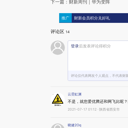
下一篇：财新周刊｜华为变阵
推广
财新会员积分兑好礼
评论区
14
登录
后发表评论得积分
评论仅代表网友个人观点，不代表财
云霓虹渊
不是，就您爱优腾还和网飞比呢？
2021-07-17 01:12 · 陕西省西安市
晓健2Oq