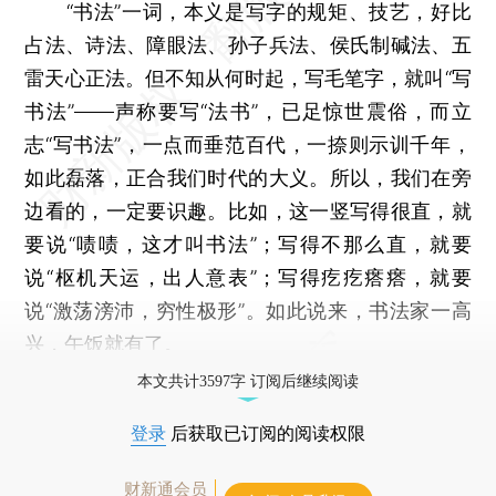
“书法”一词，本义是写字的规矩、技艺，好比
占法、诗法、障眼法、孙子兵法、侯氏制碱法、五
雷天心正法。但不知从何时起，写毛笔字，就叫“写
书法”——声称要写“法书”，已足惊世震俗，而立
志“写书法”，一点而垂范百代，一捺则示训千年，
如此磊落，正合我们时代的大义。所以，我们在旁
边看的，一定要识趣。比如，这一竖写得很直，就
要说“啧啧，这才叫书法”；写得不那么直，就要
说“枢机天运，出人意表”；写得疙疙瘩瘩，就要
说“激荡滂沛，穷性极形”。如此说来，书法家一高
兴，午饭就有了。
本文共计3597字 订阅后继续阅读
登录
后获取已订阅的阅读权限
财新通会员