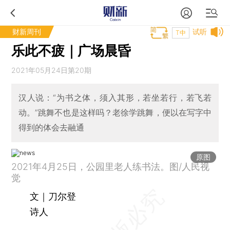
财新周刊
试听
T中
乐此不疲｜广场晨昏
2021年05月24日第20期
汉人说：“为书之体，须入其形，若坐若行，若飞若
动。”跳舞不也是这样吗？老徐学跳舞，便以在写字中
得到的体会去融通
原图
2021年4月25日，公园里老人练书法。图/人民视
觉
文｜刀尔登
诗人