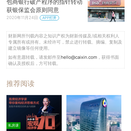
包商银行破产程序的指针转动
获银保监会原则同意
2020年11月24日
APP打开
财新网所刊载内容之知识产权为财新传媒及/或相关权利人
专属所有或持有。未经许可，禁止进行转载、摘编、复制及
建立镜像等任何使用。
如有意愿转载，请发邮件至
hello@caixin.com
，获得书面
确认及授权后，方可转载。
推荐阅读
私房课