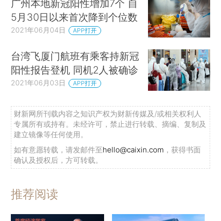
广州本地新冠阳性增加7个 自
5月30日以来首次降到个位数
2021年06月04日
APP打开
台湾飞厦门航班有乘客持新冠
阳性报告登机 同机2人被确诊
2021年06月03日
APP打开
财新网所刊载内容之知识产权为财新传媒及/或相关权利人
专属所有或持有。未经许可，禁止进行转载、摘编、复制及
建立镜像等任何使用。
如有意愿转载，请发邮件至
hello@caixin.com
，获得书面
确认及授权后，方可转载。
推荐阅读