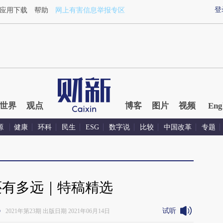
登
应用下载
帮助
网上有害信息举报专区
世界
观点
博客
图片
视频
Eng
源
健康
环科
民生
ESG
数字说
比较
中国改革
专题
还有多远｜特稿精选
试听
》
2021年第23期 出版日期 2021年06月14日