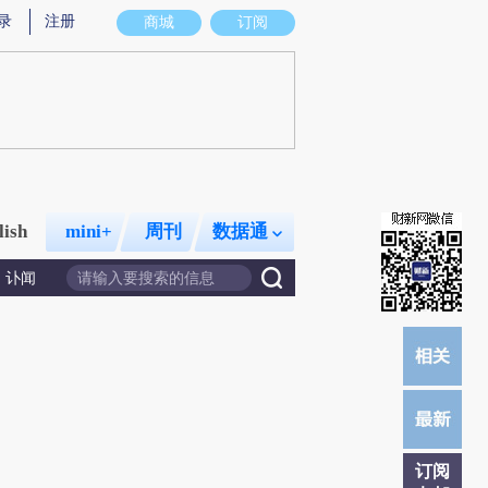
录
注册
商城
订阅
lish
mini+
周刊
数据通
讣闻
订阅