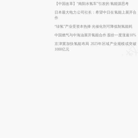
【中国改革】“南阳水氢车”引发的 氢能源思考
日本最大电力公司社长：希望中日在氢能上展开合
作
“绿氢”产业受资本热捧 光催化剂可降低制氢能耗
中国燃气与中海油展开氢能合作 股价一度涨逾10%
京津冀加快氢能布局 2025年区域产业规模或突破
1000亿元
本文共计
登录
后
财新通会
可畅读全
[《财新周刊》印刷版，
按此优惠订阅