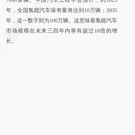
7000余辆。中国汽车工程学会预计，到2025
年，全国氢能汽车保有量将达到10万辆；2035
年，这一数字则为100万辆。这意味着氢能汽车
市场规模在未来三四年内将有超过10倍的增
长。
14670字 订阅后继续阅读
获取已订阅的阅读权限
员
订阅/会员升级
文
全年
，
按此收藏单期
，随时起刊，免费快递。]