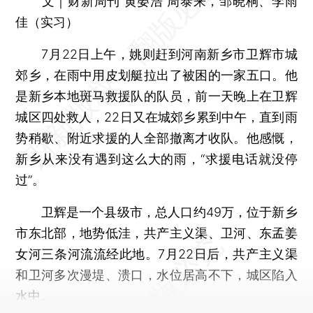
文｜财新周刊 黄晏浩 周泰来，邹晓桐、李雨
佳（实习）
7月22日上午，姚则赶到河南新乡市卫辉市城
郊乡，在雨中用皮划艇拉出了被困的一家五口。他
是新乡本地斑马救援队的队员，前一天晚上在卫辉
城区四处救人，22日又在城郊乡累到中午，直到雨
势稍歇、附近求援的人全部撤离才收队。他感慨，
新乡从来没有遇到这么大的雨，“求援电话就没停
过”。
卫辉是一个县级市，总人口约49万，位于新乡
市东北部，地势低洼，共产主义渠、卫河、东孟姜
女河三条河流流经此地。7月22日后，共产主义渠
和卫河多次漫堤、溃口，水位居高不下，城区陷入
水中。