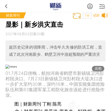
财新周刊
试听
T中
显影｜新乡洪灾直击
2021年08月02日第30期
超历史记录的强降雨，冲击年久失修的防洪工程，造
成了此次河南新乡、鹤壁卫河中游超预期的严重洪灾
原图
01.7月24日傍晚，航拍河南省鹤壁市新镇镇卫河彭
村段决口。7月23日新镇镇卫河彭村段大堤决口进
一步扩大至约30米，深约16米，中国安能集团抢险
队伍和第83集团军某工程防化旅在该处进行抢险作
业。
图｜财新周刊 丁刚 陈亮