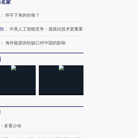
新名家
：
停不下来的价格？
恒
：
中美人工智能竞争：道路比技术更重要
：
海外能源供给缺口对中国的影响
频
客
：
多看少动