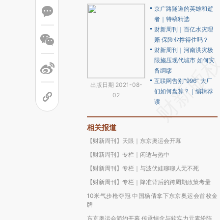
京广路隧道的英雄和逝
者｜特稿精选
财新周刊｜百亿水灾理
赔 保险业撑得住吗？
财新周刊｜河南洪灾极
限施压现代城市 如何灾
备绸缪
互联网告别“996” 大厂
出版日期 2021-08-
们如何盘算？｜编辑荐
02
读
相关报道
【财新周刊】天眼｜东京奥运会开幕
【财新周刊】专栏｜闲适与热中
【财新周刊】专栏｜与波伏娃聊聊人无不死
【财新周刊】专栏｜降准背后的跨周期政策考量
10米气步枪夺冠 中国杨倩拿下东京奥运会首枚金
牌
东京奥运会简约开幕 传承悼念与软实力元素纷陈