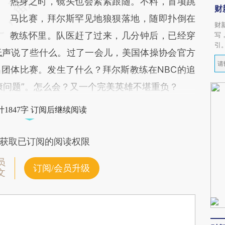
热身之时，镜头也会紧紧跟随。不料，首项跳
财
马比赛，拜尔斯罕见地狼狈落地，随即扑倒在
财
教练怀里。队医赶了过来，几分钟后，已经穿
写
引
低声说了些什么。过了一会儿，美国体操协会官方
团体比赛。发生了什么？拜尔斯教练在NBC的追
康问题”。怎么会？又一个完美英雄不堪重负？
1847字 订阅后继续阅读
获取已订阅的阅读权限
员
订阅/会员升级
文