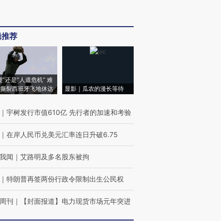
辑推荐
侵”还是“人道危机” 难
撕裂西班牙飞地休达
显影｜瓜农的漫长等待
｜
宇树发行市值610亿 先行者的加速和考验
｜
在岸人民币兑美元汇率连日升破6.75
我闻
｜
艾路明及多名股东被拘
｜
特朗普再签两份行政令限制出生公民权
周刊
｜
【封面报道】电力现货市场元年突进