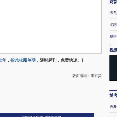
财
伍戈
罗志
易峘
视
全年
，
按此收藏单期
，随时起刊，免费快递。]
版面编辑：李东昊
博
唐涯