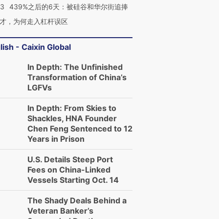
53
439%之后的6天：被硅谷和华尔街追捧
才，为何走入杠杆误区
lish - Caixin Global
In Depth: The Unfinished
Transformation of China’s
LGFVs
跨国走私7万
视线｜被称为“蟑螂”的印
视线｜“入侵”还是“人道危
检体内含3种
度Z世代 用街头抗争将教
机”？难民潮撕裂西班牙
秘鲁纳斯
In Depth: From Skies to
育部长拱下台
飞地休达
13人遇难
Shackles, HNA Founder
Chen Feng Sentenced to 12
Years in Prison
U.S. Details Steep Port
进第四届链博
【商旅对话】华住集团
Fees on China-Linked
技“链”接产
【特别呈现】寻找100种
CFO：不靠规模取胜，华
【特别呈
Vessels Starting Oct. 14
有意思的生活方式·第三对
住三大增长引擎是什么？
有意思的
The Shady Deals Behind a
Veteran Banker’s