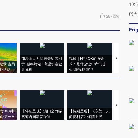
10:
的天
28
·
回复
Eng
加沙上百万流离失所者困
视线｜HYROX的吸金
马航飞行员
纪录 当局
于“塑料烤箱” 高温引发健
术：是什么让中产们甘
粒摇头丸 尿
外活动
康危机
心“花钱找虐”？
毒品
【推广】走
找100种
【特别呈现】澳门全力探
【特别呈现】《东莞，人
会，让数智科
式·第一对
索葡语国家新渠道
间便利店》倾情上线
业