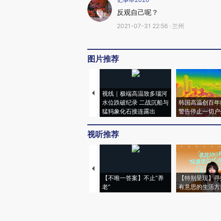
反观自己呢？
2021-07-31 22:56 · 兰州
图片推荐
视线｜极端高温致多瑙河
水位跌破纪录 二战沉船与
韩国高温创百年
猛犸象化石接连露出
警告停止一切户
视听推荐
【不唯一答案】不止“养
【特别呈现】寻
老”
有意思的生活方