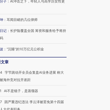
分子
：
AI冲击之下，年轻人与高学历女性更
坤
：
耳闻目睹的几位律师
日记
：
长护险覆盖全国 筹资和服务给予将持
码
波
：
“沉睡”的10万亿元公积金
新文章
44
字节跳动开全员会复盘AI业务进展 称大
被海外竞对拉开差距
1
AI不是镜子，是蒸馏器
07
因严重违纪违法 李云泽被罢免第十四届
人大代表职务