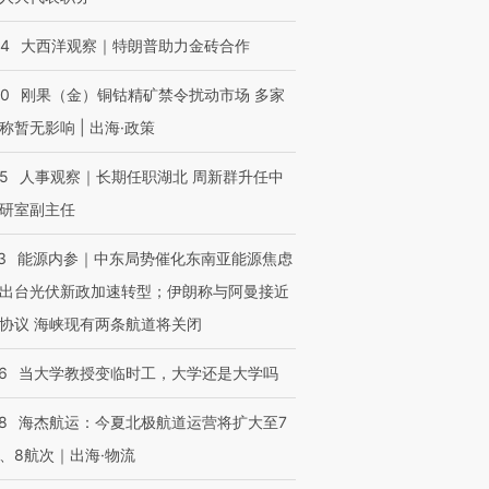
44
大西洋观察｜特朗普助力金砖合作
40
刚果（金）铜钴精矿禁令扰动市场 多家
称暂无影响 | 出海·政策
25
人事观察｜长期任职湖北 周新群升任中
研室副主任
3
能源内参｜中东局势催化东南亚能源焦虑
出台光伏新政加速转型；伊朗称与阿曼接近
协议 海峡现有两条航道将关闭
6
当大学教授变临时工，大学还是大学吗
8
海杰航运：今夏北极航道运营将扩大至7
、8航次｜出海·物流