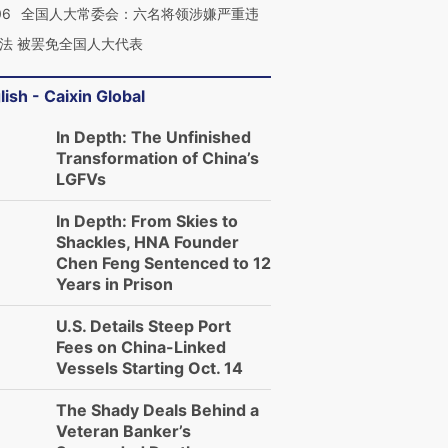
06
全国人大常委会：六名将领涉嫌严重违
法 被罢免全国人大代表
lish - Caixin Global
In Depth: The Unfinished
Transformation of China’s
LGFVs
In Depth: From Skies to
Shackles, HNA Founder
Chen Feng Sentenced to 12
Years in Prison
U.S. Details Steep Port
Fees on China-Linked
Vessels Starting Oct. 14
The Shady Deals Behind a
Veteran Banker’s