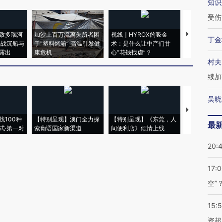
知识
受伤
致多瑙河
加沙上百万流离失所者困
视线｜HYROX的吸金
马航飞行员
丁金
二战沉船与
于“塑料烤箱” 高温引发健
术：是什么让中产们甘
粒摇头丸 尿
露出
康危机
心“花钱找虐”？
毒品
村夫
续加
吴晓
【推广】走
找100种
【特别呈现】澳门全力探
【特别呈现】《东莞，人
会，让数智科
最
式·第一对
索葡语国家新渠道
间便利店》倾情上线
业
20:
17:
空”
15:
资超