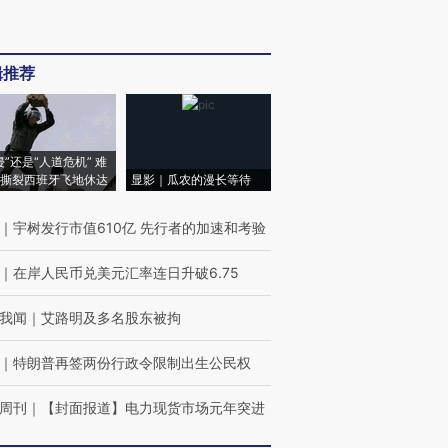
辑推荐
侵”还是“人道危机” 难
撕裂西班牙飞地休达
显影｜瓜农的漫长等待
｜
宇树发行市值610亿 先行者的加速和考验
｜
在岸人民币兑美元汇率连日升破6.75
我闻
｜
艾路明及多名股东被拘
｜
特朗普再签两份行政令限制出生公民权
周刊
｜
【封面报道】电力现货市场元年突进