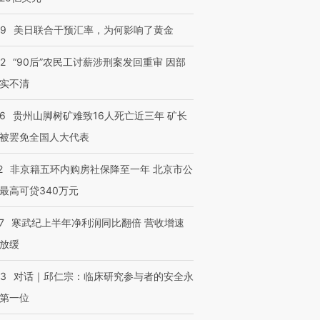
09
美日联合干预汇率，为何影响了黄金
32
“90后”农民工讨薪涉刑案发回重审 因部
实不清
36
贵州山脚树矿难致16人死亡近三年 矿长
被罢免全国人大代表
2
非京籍五环内购房社保降至一年 北京市公
最高可贷340万元
7
寒武纪上半年净利润同比翻倍 营收增速
放缓
53
对话｜邱仁宗：临床研究参与者的安全永
第一位