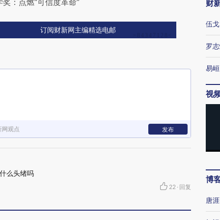
学奖：点燃“可信度革命”
财
伍戈
订阅财新网主编精选电邮
罗志
易峘
视
新网观点
发布
什么头绪吗
博
22
·
回复
唐涯