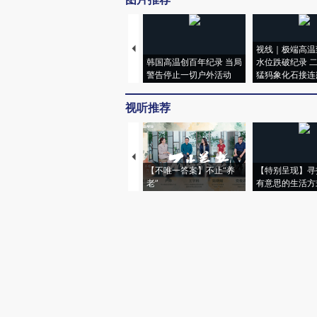
视线｜极端高温
韩国高温创百年纪录 当局
水位跌破纪录 
警告停止一切户外活动
猛犸象化石接连
视听推荐
【不唯一答案】不止“养
【特别呈现】寻
老”
有意思的生活方