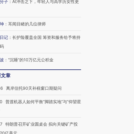
分子
：
AI冲击之下，年轻人与高学历女性更
跨国走私7万
视线｜被称为“蟑螂”的印
视线｜“入侵”还是“人道危
坤
：
耳闻目睹的几位律师
检体内含3种
度Z世代 用街头抗争将教
机”？难民潮撕裂西班牙
秘鲁纳斯
育部长拱下台
飞地休达
13人遇难
日记
：
长护险覆盖全国 筹资和服务给予将持
码
波
：
“沉睡”的10万亿元公积金
进第四届链博
【商旅对话】华住集团
技“链”接产
【特别呈现】寻找100种
CFO：不靠规模取胜，华
【特别呈
新文章
有意思的生活方式·第三对
住三大增长引擎是什么？
有意思的
46
离岸信托90天补税窗口期疑问
00
普渡机器人如何平衡“脚踏实地”与“仰望星
？
57
特朗普召开矿业圆桌会 拟向关键矿产投
20亿美元