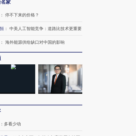
新名家
：
停不下来的价格？
恒
：
中美人工智能竞争：道路比技术更重要
：
海外能源供给缺口对中国的影响
频
客
：
多看少动