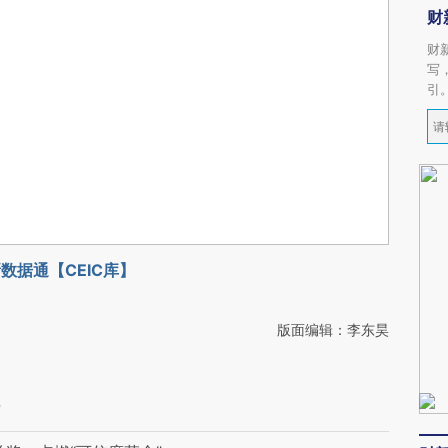
财
财
写
引
数据通【CEIC库】
版面编辑：李东昊
济