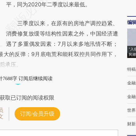
平，同为2020年二季度以来最低。
编
三季度以来，在原有的房地产调控趋紧、
消费修复放缓等结构性因素之外，中国经济遭
遇了多重偶发因素：7月以来多地汛情不断；
“入
围最大的反弹；9月底电荒和能耗双控共同作用下，
民潮
后承压。
特稿
7688字 订阅后继续阅读
金融
金融
获取已订阅的阅读权限
员
世界
订阅/会员升级
文
财新