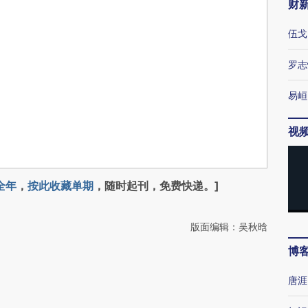
财
伍戈
罗志
易峘
视
全年
，
按此收藏单期
，随时起刊，免费快递。]
版面编辑：吴秋晗
博
唐涯