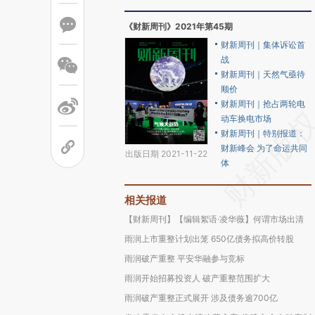
《财新周刊》2021年第45期
财新周刊｜集体诉讼首
战
财新周刊｜天然气亟待
顺价
财新周刊｜抢占两轮电
动车换电市场
财新周刊｜特别报道：
财新峰会 为了命运共同
出版日期 2021-11-22
体
相关报道
【财新周刊】【编辑絮语·凌华薇】何谓市场出清
雨润上市重整计划出笼 650亿债务拟高价转股
雨润破产重整 平安华融参与竞标
雨润开始招募投资人 破产重整范围扩大
雨润破产重整正式展开 涉及债务逾700亿