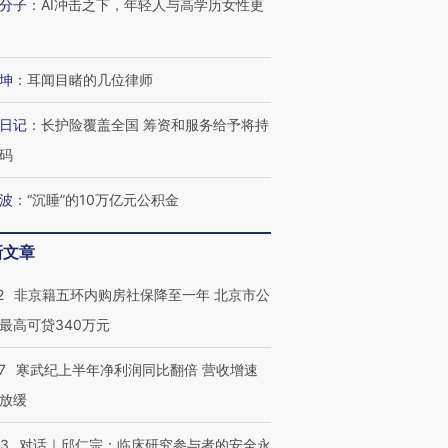
分子
：
AI冲击之下，年轻人与高学历女性更
坤
：
耳闻目睹的几位律师
日记
：
长护险覆盖全国 筹资和服务给予将持
码
波
：
“沉睡”的10万亿元公积金
新文章
2
非京籍五环内购房社保降至一年 北京市公
最高可贷340万元
7
寒武纪上半年净利润同比翻倍 营收增速
放缓
53
对话｜邱仁宗：临床研究参与者的安全永