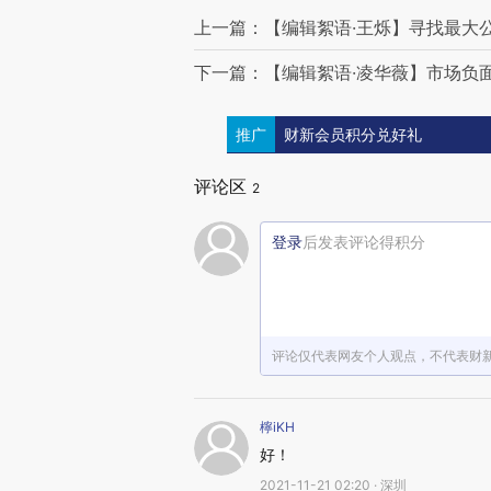
上一篇：【编辑絮语·王烁】寻找最大
下一篇：【编辑絮语·凌华薇】市场负
推广
财新会员积分兑好礼
评论区
2
登录
后发表评论得积分
评论仅代表网友个人观点，不代表财
檸iKH
好！
2021-11-21 02:20 · 深圳