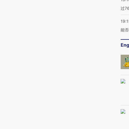
过7
19:1
能否
Eng