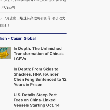
600万盎司
5
7月进出口增速从高位略有回落 涨价动力
持续？
lish - Caixin Global
In Depth: The Unfinished
Transformation of China’s
LGFVs
In Depth: From Skies to
Shackles, HNA Founder
Chen Feng Sentenced to 12
Years in Prison
U.S. Details Steep Port
Fees on China-Linked
Vessels Starting Oct. 14