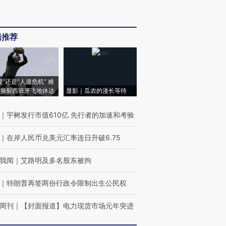
辑推荐
侵”还是“人道危机” 难
撕裂西班牙飞地休达
显影｜瓜农的漫长等待
｜
宇树发行市值610亿 先行者的加速和考验
｜
在岸人民币兑美元汇率连日升破6.75
我闻
｜
艾路明及多名股东被拘
｜
特朗普再签两份行政令限制出生公民权
周刊
｜
【封面报道】电力现货市场元年突进