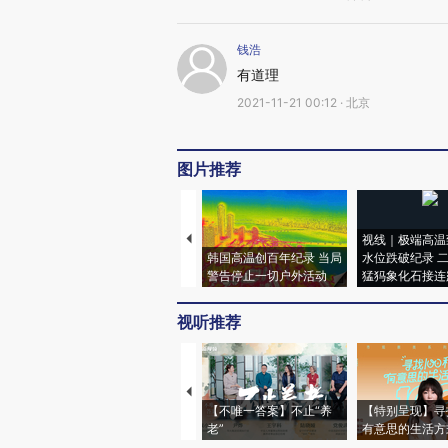
钱浩
有道理
2021-11-21 00:12 · 北京
图片推荐
视线｜极端高温
韩国高温创百年纪录 当局
水位跌破纪录 
警告停止一切户外活动
猛犸象化石接连
视听推荐
【不唯一答案】不止“养
【特别呈现】寻
老”
有意思的生活方