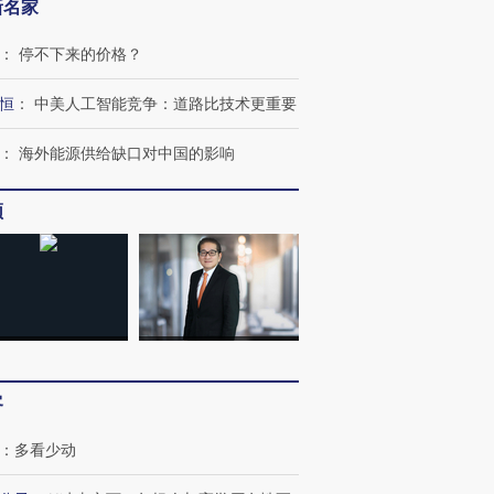
新名家
：
停不下来的价格？
恒
：
中美人工智能竞争：道路比技术更重要
：
海外能源供给缺口对中国的影响
频
客
：
多看少动