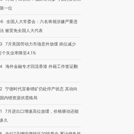
第一位
06
全国人大常委会：六名将领涉嫌严重违
法 被罢免全国人大代表
43
7月美国劳动力市场意外放缓 岗位减少
3万个失业率降至4.1%
14
海外金融专才回流香港 外籍工作签证翻
跨国走私7万
视线｜被称为“蟑螂”的印
视线｜“入侵”还是“人道危
检体内含3种
度Z世代 用街头抗争将教
机”？难民潮撕裂西班牙
秘鲁纳斯
育部长拱下台
飞地休达
13人遇难
2
宁德时代宜春锂矿仍处停产状态 其动向
国内锂资源供需格局
1
7月进出口增速高位放缓，价格驱动还能
进第四届链博
【商旅对话】华住集团
多久
技“链”接产
【特别呈现】寻找100种
CFO：不靠规模取胜，华
【特别呈
有意思的生活方式·第三对
住三大增长引擎是什么？
有意思的
8
央行7月继续增持近20吨黄金 累计储备超