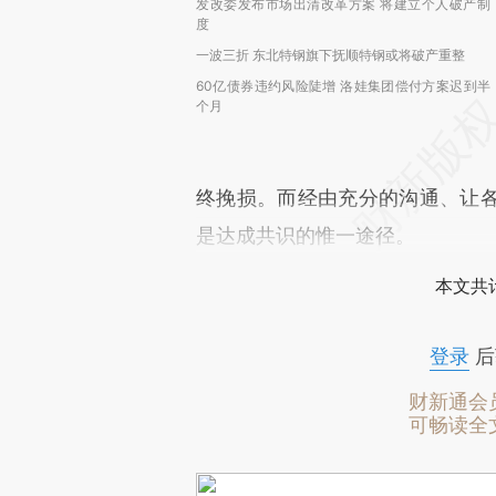
发改委发布市场出清改革方案 将建立个人破产制
度
一波三折 东北特钢旗下抚顺特钢或将破产重整
60亿债券违约风险陡增 洛娃集团偿付方案迟到半
个月
终挽损。而经由充分的沟通、让
是达成共识的惟一途径。
本文共计
登录
后
财新通会
可畅读全