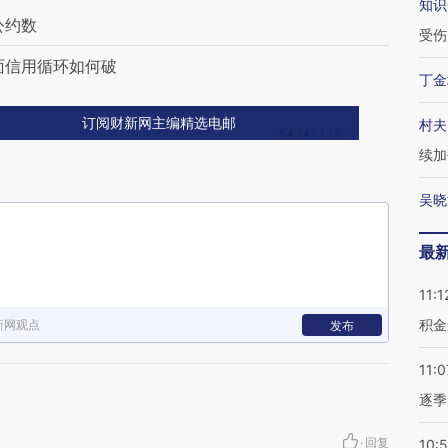
知识
公约数
受伤
面信用循环如何破
丁金
订阅财新网主编精选电邮
村夫
续加
吴晓
最
11:1
积金
新网观点
发布
11:0
逐季
·
回复
10: