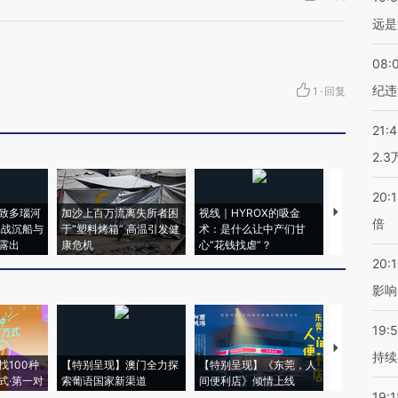
远是
08:
纪违
1
·
回复
21:
2.
20:
致多瑙河
加沙上百万流离失所者困
视线｜HYROX的吸金
马航飞行员
倍
二战沉船与
于“塑料烤箱” 高温引发健
术：是什么让中产们甘
粒摇头丸 尿
露出
康危机
心“花钱找虐”？
毒品
20:1
影响
19:5
【推广】走
持续
找100种
【特别呈现】澳门全力探
【特别呈现】《东莞，人
会，让数智科
式·第一对
索葡语国家新渠道
间便利店》倾情上线
业
19:1