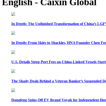
English - Caixin Global
In Depth: The Unfinished Transformation of China’s LGF
In Depth: From Skies to Shackles, HNA Founder Chen Feng
U.S. Details Steep Port Fees on China-Linked Vessels Start
The Shady Deals Behind a Veteran Banker’s Suspended D
Dongfeng Spins Off EV Brand Voyah for Independent Hon