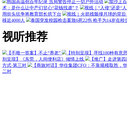
韩国高温创百年纪录 当局警告停止一切户外活动
加沙上百
术：是什么让中产们甘心“花钱找虐”？
视线｜“入侵”还是“
用街头抗争将教育部长拱下台
视线｜火箭残骸撞月球的背后：
移近4000人
泰国突发校园枪击案致6死22伤 枪手为14岁在校
视听推荐
【不唯一答案】不止“养老”
【特别呈现】寻找100种有意
别呈现】《东莞，人间便利店》倾情上线
【推广】走进第四
方式·第三对
【商旅对话】华住集团CFO：不靠规模取胜，
二对