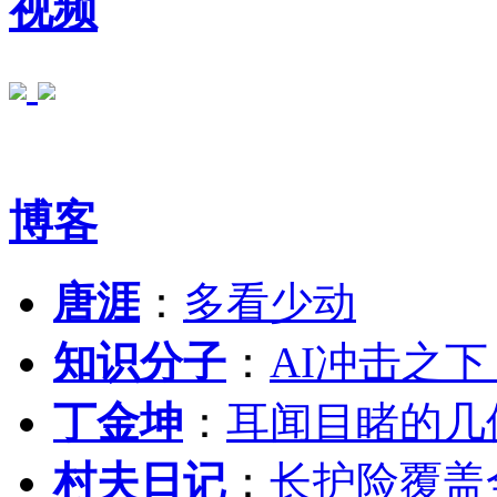
视频
博客
唐涯
：
多看少动
知识分子
：
AI冲击之
丁金坤
：
耳闻目睹的几
村夫日记
：
长护险覆盖