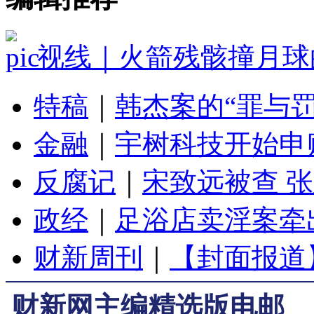
视线｜火箭残骸撞月球
特稿
｜
韩杰案的“罪与罚
金融
｜
宇树科技开始申
反腐记
｜
宋致远被查 
政经
｜
足浴店卖淫案牵
财新周刊
｜
【封面报道
财新网主编精选版电邮