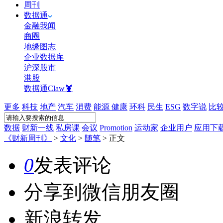
周刊
数据通
金融我闻
商圈
地缘图志
企业数据库
沪深股市
港股
数据通Claw🦞
更多
科技
地产
汽车
消费
能源
健康
环科
民生
ESG
数字说
比
数据
财新一线
私房课
会议
Promotion
运动家
企业用户
应用下
《财新周刊》
>
文化
>
随笔
>
正文
0
发表评论
分享到微信朋友圈
新浪转发