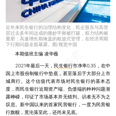
近年来民生银行的治理结构变化，民企股东与高管
层过去多年间达成的微妙平衡被打破，权力结构被
重塑；高速增长期掩盖的粗放式管理，在经济周期
下行期问题全面暴露。图/视觉中国
本期值班主编 凌华薇
2021年最后一天，
民生银行
市净率0.35，在中
国上市股份制银行中垫底，甚至落后于大部分上市
城商行。这个估值代表市场对民生银行的基本态
度，而民生银行近期资产端、负债端的种种问题渐
露峥嵘，印证了市场基本并无错判。识者无不为之
叹息。新中国以来的首家民营银行，一度为民营银
行旗舰，竟沦落至此，还尚未见底。