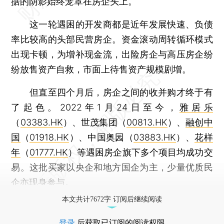
据的阴影始终笼罩在房企头上。
这一轮遇困的开发商都是近年发展快速、负债
率比较高的头部民营房企。资金滚动周转循环模式
出现卡顿，为增补现金流，出险房企与高压房企纷
纷放售资产自救，市面上待售资产规模剧增。
但直至四个月后，房企之间的收并购才终于有
了起色。2022年1月24日至今，
雅居乐
（
03383.HK
）、世茂集团（
00813.HK
）、
融创中
国
（
01918.HK
）、中国奥园（
03883.HK
）、
花样
年
（
01777.HK
）等遇困房企旗下多个项目均成功交
易。这批买家以央企和地方国企为主，少量优质民
企亦现身参与。
本文共计7672字 订阅后继续阅读
登录
后获取已订阅的阅读权限