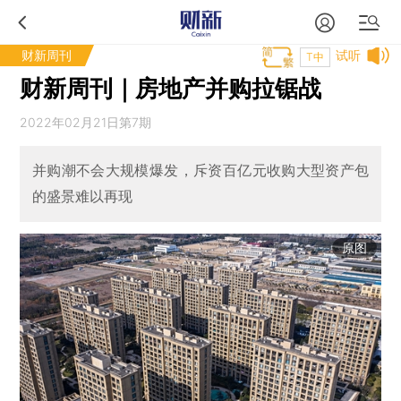
财新周刊
试听
T中
财新周刊｜房地产并购拉锯战
2022年02月21日第7期
并购潮不会大规模爆发，斥资百亿元收购大型资产包
的盛景难以再现
原图