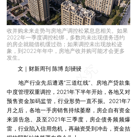
收并购未来走势与房地产调控松紧息息相关。如果
2022年一季度调控松绑，多数尚未出现债务违约
的房企就能借机缓过劲；如果调控未出现放松迹
象，到2022年年中，房地产收并购可能才会更多
发生。
文｜财新周刊 陈博 彭骎骎
地产行业先后遭遇“三道红线”、房地产贷款集
中度管理双重调控，2021年下半年开始，各地又对
预售资金加码监管，行业形势一直不振。2021年7
月之后，各地一手房销售持续萎靡，房企自有资金
来源告急。及至2021年三季度，房企债务频频爆
雷，行业陷入信用危机，再融资受到冲击，资金拮