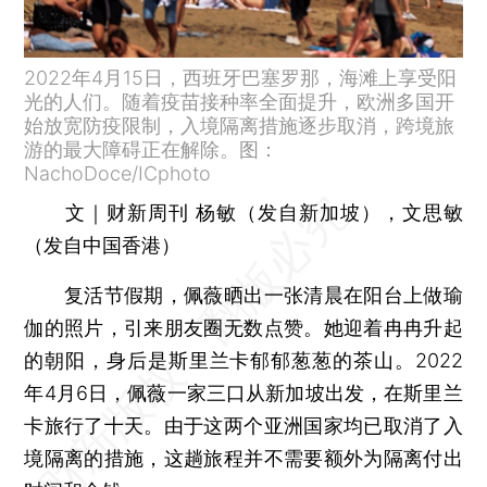
2022年4月15日，西班牙巴塞罗那，海滩上享受阳
光的人们。随着疫苗接种率全面提升，欧洲多国开
始放宽防疫限制，入境隔离措施逐步取消，跨境旅
游的最大障碍正在解除。图：
NachoDoce/ICphoto
文｜财新周刊 杨敏（发自新加坡），文思敏
（发自中国香港）
复活节假期，佩薇晒出一张清晨在阳台上做瑜
伽的照片，引来朋友圈无数点赞。她迎着冉冉升起
的朝阳，身后是斯里兰卡郁郁葱葱的茶山。2022
年4月6日，佩薇一家三口从新加坡出发，在斯里兰
卡旅行了十天。由于这两个亚洲国家均已取消了入
境隔离的措施，这趟旅程并不需要额外为隔离付出