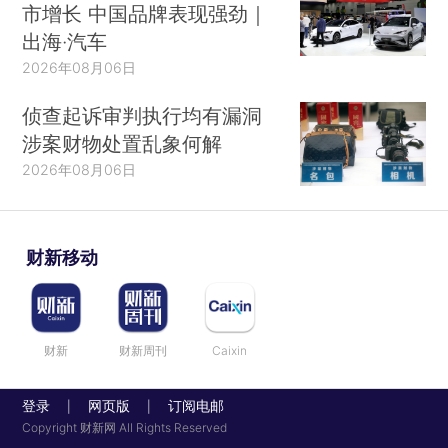
市增长 中国品牌表现强劲｜
出海·汽车
2026年08月06日
侦查起诉审判执行均有漏洞
涉案财物处置乱象何解
2026年08月06日
财新移动
财新
财新周刊
Caixin
登录
网页版
订阅电邮
|
|
Copyright 财新网 All Rights Reserved