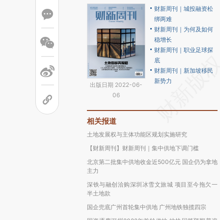
财新周刊｜城投融资松
绑两难
财新周刊｜为何及如何
稳增长
财新周刊｜职业足球探
底
财新周刊｜新加坡移民
新势力
出版日期 2022-06-
06
相关报道
土地发展权与主体功能区规划实施研究
【财新周刊】财新周刊｜集中供地下调门槛
北京第二批集中供地收金近500亿元 国企仍为拿地
主力
深铁与融创洽购深圳冰雪文旅城 项目至今拖欠一
半土地款
国企兜底广州首轮集中供地 广州地铁独揽四宗