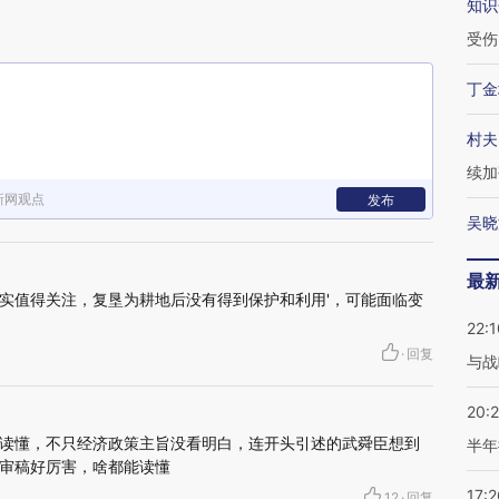
知识
受伤
丁金
村夫
续加
新网观点
发布
吴晓
最
实值得关注，复垦为耕地后没有得到保护和利用'，可能面临变
22:1
·
回复
与战
20:
读懂，不只经济政策主旨没看明白，连开头引述的武舜臣想到
半年
审稿好厉害，啥都能读懂
17:2
12
·
回复