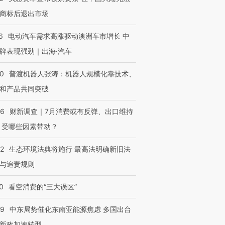
商标后退出市场
6
电动汽车需求高涨驱动澳洲车市增长 中
牌表现强劲｜出海·汽车
00
普渡机器人张涛：机器人规模化靠技术、
和产品共同突破
56
财新调查｜7月消费或有反弹、出口维持
 受哪些因素带动？
42
生态环境法典将施行 最高法明确新旧法
与追责规则
0
看空消费的“三大误区”
59
中东局势催化东南亚能源焦虑 多国出台
新政加速转型