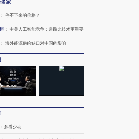
新名家
：
停不下来的价格？
恒
：
中美人工智能竞争：道路比技术更重要
：
海外能源供给缺口对中国的影响
频
客
：
多看少动