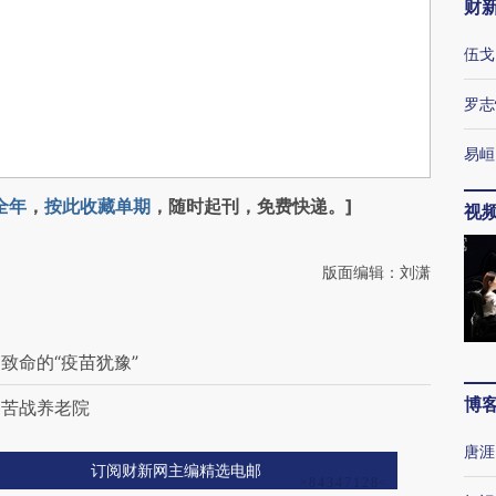
财
伍戈
罗志
易峘
全年
，
按此收藏单期
，随时起刊，免费快递。]
视
版面编辑：刘潇
致命的“疫苗犹豫”
博
：苦战养老院
唐涯
订阅财新网主编精选电邮