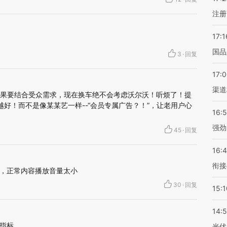
注册
17:1
国品
3
·
回复
17:
渠道
效果要结合受众需求，现在换车绝不会考虑沃尔沃！听烦了！提
好！而不是像某某艺一样--“会员专属广告？！”，让老用户心
16:
强劲
45
·
回复
16:
衔接
，正常内容播放音量太小
30
·
回复
15:1
14:
指标…
光伏