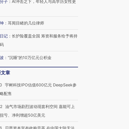
分子
：
AI冲击之下，年轻人与高学历女性更
坤
：
耳闻目睹的几位律师
日记
：
长护险覆盖全国 筹资和服务给予将持
码
波
：
“沉睡”的10万亿元公积金
新文章
0
宇树科技IPO估值600亿元 DeepSeek参
略配售
22
油气市场剧烈波动现套利空间 嘉能可上
扭亏、净利增超50亿美元
6
贝恩资本宣布收购贡茶 在中国大陆无法