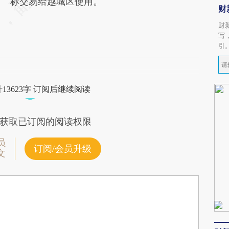
标交易给越城区使用。
财
财
写
引
13623字 订阅后继续阅读
获取已订阅的阅读权限
员
订阅/会员升级
文