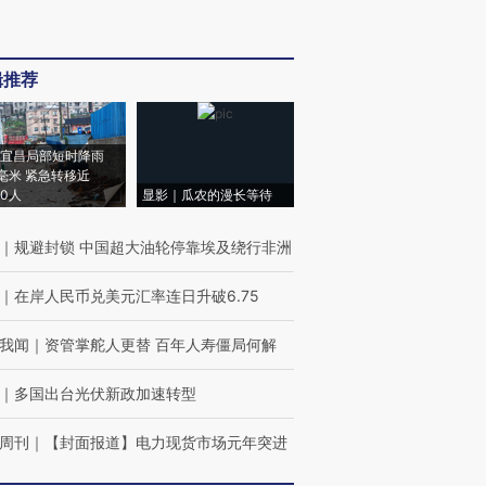
辑推荐
宜昌局部短时降雨
8毫米 紧急转移近
00人
显影｜瓜农的漫长等待
｜
规避封锁 中国超大油轮停靠埃及绕行非洲
｜
在岸人民币兑美元汇率连日升破6.75
我闻
｜
资管掌舵人更替 百年人寿僵局何解
｜
多国出台光伏新政加速转型
周刊
｜
【封面报道】电力现货市场元年突进