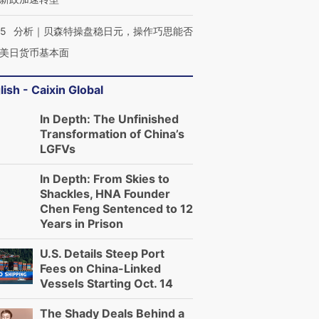
05
分析｜贝森特操盘稳日元，操作巧思能否
美日货币基本面
lish - Caixin Global
In Depth: The Unfinished
Transformation of China’s
LGFVs
In Depth: From Skies to
Shackles, HNA Founder
Chen Feng Sentenced to 12
Years in Prison
U.S. Details Steep Port
Fees on China-Linked
Vessels Starting Oct. 14
The Shady Deals Behind a