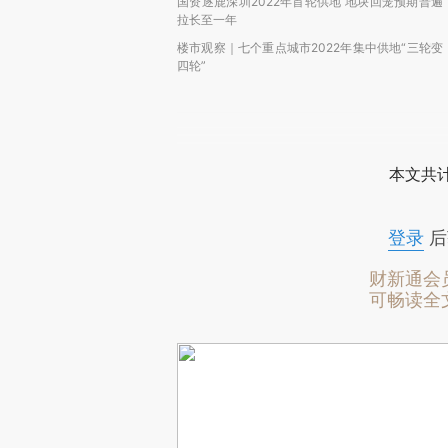
国资逐鹿深圳2022年首轮供地 地块回笼预期普遍
拉长至一年
楼市观察｜七个重点城市2022年集中供地“三轮变
四轮”
本文共计
登录
后
财新通会
可畅读全