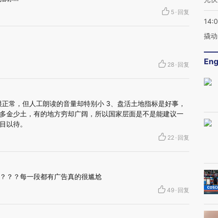
5
·
回复
14:
撬动
Eng
28
·
回复
很正常，但人工朗读的音量却特别小 3、盘活土地指标是好事，
多金少土，有的地方穷却广阔，所以国家层面是不是能建议一
目以待。
22
·
回复
？？？每一段都有广告真的很尴尬
49
·
回复