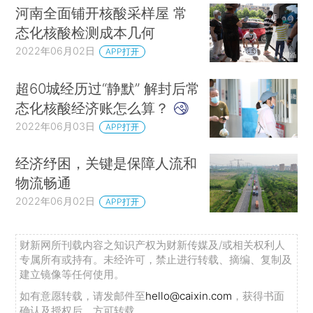
河南全面铺开核酸采样屋 常
态化核酸检测成本几何
2022年06月02日
APP打开
超60城经历过“静默” 解封后常
态化核酸经济账怎么算？
2022年06月03日
APP打开
经济纾困，关键是保障人流和
物流畅通
2022年06月02日
APP打开
财新网所刊载内容之知识产权为财新传媒及/或相关权利人
专属所有或持有。未经许可，禁止进行转载、摘编、复制及
建立镜像等任何使用。
如有意愿转载，请发邮件至
hello@caixin.com
，获得书面
确认及授权后，方可转载。