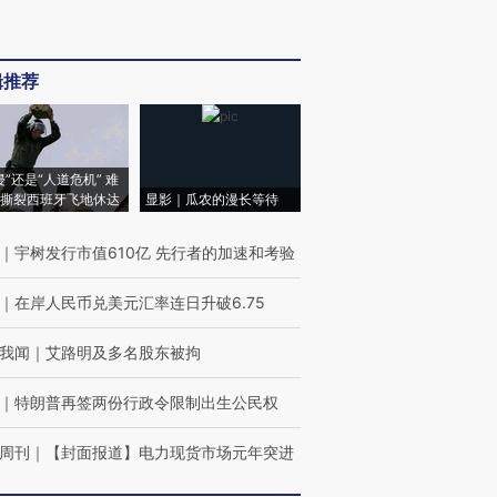
辑推荐
侵”还是“人道危机” 难
撕裂西班牙飞地休达
显影｜瓜农的漫长等待
｜
宇树发行市值610亿 先行者的加速和考验
｜
在岸人民币兑美元汇率连日升破6.75
我闻
｜
艾路明及多名股东被拘
｜
特朗普再签两份行政令限制出生公民权
周刊
｜
【封面报道】电力现货市场元年突进