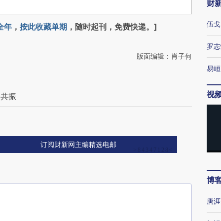
财
伍戈
全年
，
按此收藏单期
，随时起刊，免费快递。]
罗志
版面编辑：肖子何
易峘
视
播共振
订阅财新网主编精选电邮
博
唐涯