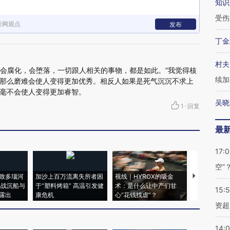
知识
受伤
新网观点
发布
丁金
村夫
难会腐化，会堕落，一切跟人相关的事物，都是如此。”我觉得核
续加
那么磨难会使人变得更加优秀。相反人如果是死气沉沉不求上
毫不会使人变得更加睿智。
吴晓
1
·
回复
最
17:
空”
致多瑙河
加沙上百万流离失所者困
视线｜HYROX的吸金
马航飞行员
二战沉船与
于“塑料烤箱” 高温引发健
术：是什么让中产们甘
粒摇头丸 尿
15:
露出
康危机
心“花钱找虐”？
毒品
资超
14: