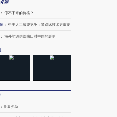
新名家
：
停不下来的价格？
恒
：
中美人工智能竞争：道路比技术更重要
：
海外能源供给缺口对中国的影响
频
客
：
多看少动