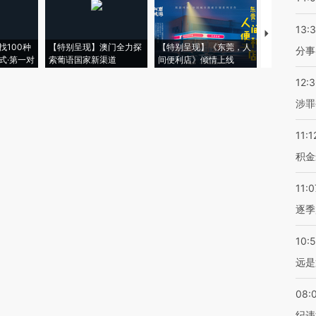
13:
【推广】走
找100种
【特别呈现】澳门全力探
【特别呈现】《东莞，人
会，让数智科
分事
式·第一对
索葡语国家新渠道
间便利店》倾情上线
业
12:
涉罪
11:1
积金
11:0
逐季
10:
远是
08:
纪违