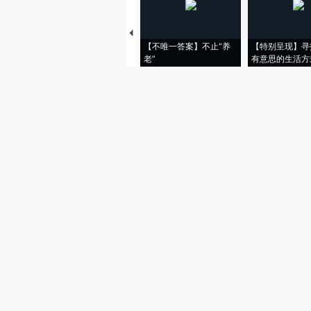
【不唯一答案】不止“养
【特别呈现】寻
老”
有意思的生活方