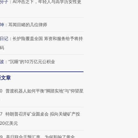
分子
：
AI冲击之下，年轻人与高学历女性更
坤
：
耳闻目睹的几位律师
日记
：
长护险覆盖全国 筹资和服务给予将持
码
波
：
“沉睡”的10万亿元公积金
新文章
00
普渡机器人如何平衡“脚踏实地”与“仰望星
？
跨国走私7万
视线｜被称为“蟑螂”的印
视线｜“入侵”还是“人道危
检体内含3种
度Z世代 用街头抗争将教
机”？难民潮撕裂西班牙
秘鲁纳斯
57
特朗普召开矿业圆桌会 拟向关键矿产投
育部长拱下台
飞地休达
13人遇难
20亿美元
09
美日联合干预汇率，为何影响了黄金