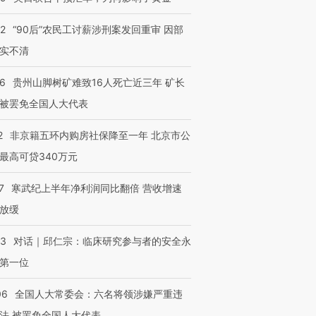
32
“90后”农民工讨薪涉刑案发回重审 因部
进第四届链博
【商旅对话】华住集团
技“链”接产
【特别呈现】寻找100种
CFO：不靠规模取胜，华
【特别呈
实不清
有意思的生活方式·第三对
住三大增长引擎是什么？
有意思的
36
贵州山脚树矿难致16人死亡近三年 矿长
被罢免全国人大代表
2
非京籍五环内购房社保降至一年 北京市公
最高可贷340万元
7
寒武纪上半年净利润同比翻倍 营收增速
放缓
53
对话｜邱仁宗：临床研究参与者的安全永
第一位
06
全国人大常委会：六名将领涉嫌严重违
法 被罢免全国人大代表