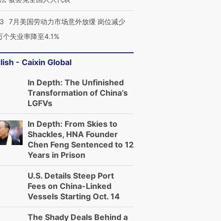
43
7月美国劳动力市场意外放缓 岗位减少
3万个失业率降至4.1%
lish - Caixin Global
In Depth: The Unfinished
Transformation of China’s
LGFVs
In Depth: From Skies to
Shackles, HNA Founder
Chen Feng Sentenced to 12
Years in Prison
U.S. Details Steep Port
Fees on China-Linked
Vessels Starting Oct. 14
The Shady Deals Behind a