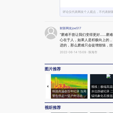
评论仅代表网友个人观点，不代表财
财新网友joe517
“磨难不曾让我们变得更好……磨
心在于人，如果人是积极向上的，
进的，那么磨难只会徒增烦恼，丝
2022-06-14 15:09 · 珠海市
图片推荐
视线｜极端高温
韩国高温创百年纪录 当局
水位跌破纪录 
警告停止一切户外活动
猛犸象化石接连
视听推荐