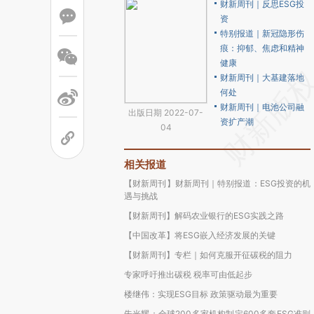
财新周刊｜反思ESG投
资
特别报道｜新冠隐形伤
痕：抑郁、焦虑和精神
健康
财新周刊｜大基建落地
何处
财新周刊｜电池公司融
出版日期 2022-07-
资扩产潮
04
相关报道
【财新周刊】财新周刊｜特别报道：ESG投资的机
遇与挑战
【财新周刊】解码农业银行的ESG实践之路
【中国改革】将ESG嵌入经济发展的关键
【财新周刊】专栏｜如何克服开征碳税的阻力
专家呼吁推出碳税 税率可由低起步
楼继伟：实现ESG目标 政策驱动最为重要
朱光耀：全球200多家机构制定600多套ESG准则