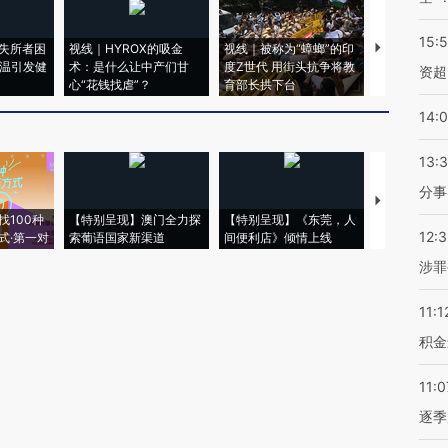
15:
失所者困
视线｜HYROX的吸金
视线｜被称为“蟑螂”的印
视线｜“入侵
高温引发健
术：是什么让中产们甘
度Z世代 用街头抗争将教
机”？难民潮
资超
心“花钱找虐”？
育部长拱下台
飞地休达
14:
13:
分事
【推广】走
找100种
【特别呈现】澳门全力探
【特别呈现】《东莞，人
会，让数智科
12:
式·第一对
索葡语国家新渠道
间便利店》倾情上线
业
涉罪
11:1
积金
11:0
逐季