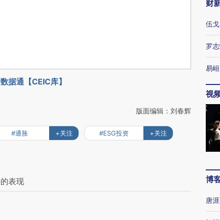
财
伍戈
罗志
易峘
数据通【CEIC库】
视
版面编辑：刘春辉
#通胀
+关注
#ESG投资
+关注
博
期的表现
唐涯