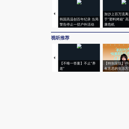
加沙上百万流离
韩国高温创百年纪录 当局
于“塑料烤箱” 
警告停止一切户外活动
康危机
视听推荐
【不唯一答案】不止“养
【特别呈现】寻
老”
有意思的生活方