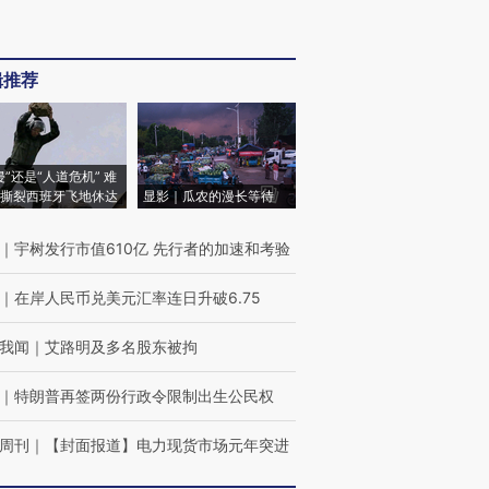
辑推荐
侵”还是“人道危机” 难
撕裂西班牙飞地休达
显影｜瓜农的漫长等待
｜
宇树发行市值610亿 先行者的加速和考验
｜
在岸人民币兑美元汇率连日升破6.75
我闻
｜
艾路明及多名股东被拘
｜
特朗普再签两份行政令限制出生公民权
周刊
｜
【封面报道】电力现货市场元年突进