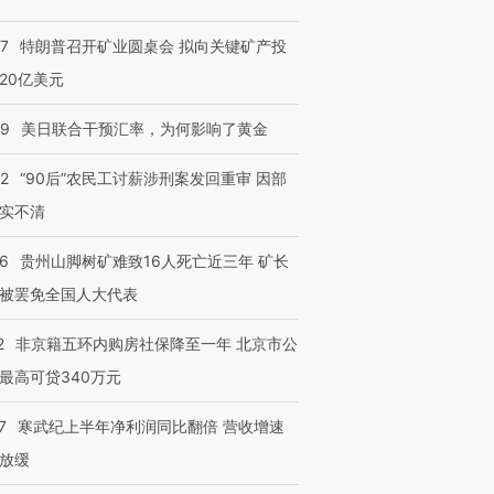
57
特朗普召开矿业圆桌会 拟向关键矿产投
”还是“人道危
湖北宜昌局部短时降雨
哈尔滨遭遇短时极端强降
撕裂西班牙
128毫米 紧急转移近
雨 3小时累计雨量超80毫
秘鲁纳斯
20亿美元
4000人
米
13人遇难
09
美日联合干预汇率，为何影响了黄金
32
“90后”农民工讨薪涉刑案发回重审 因部
实不清
进第四届链博
【商旅对话】华住集团
技“链”接产
【特别呈现】寻找100种
CFO：不靠规模取胜，华
【特别呈
36
贵州山脚树矿难致16人死亡近三年 矿长
有意思的生活方式·第三对
住三大增长引擎是什么？
有意思的
被罢免全国人大代表
2
非京籍五环内购房社保降至一年 北京市公
最高可贷340万元
7
寒武纪上半年净利润同比翻倍 营收增速
放缓