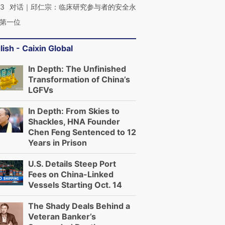
53
对话｜邱仁宗：临床研究参与者的安全永
第一位
lish - Caixin Global
In Depth: The Unfinished
Transformation of China’s
LGFVs
In Depth: From Skies to
Shackles, HNA Founder
Chen Feng Sentenced to 12
Years in Prison
U.S. Details Steep Port
Fees on China-Linked
Vessels Starting Oct. 14
The Shady Deals Behind a
Veteran Banker’s