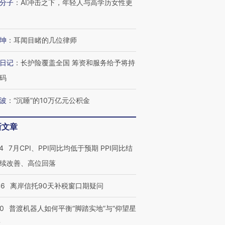
分子
：
AI冲击之下，年轻人与高学历女性更
坤
：
耳闻目睹的几位律师
日记
：
长护险覆盖全国 筹资和服务给予将持
码
波
：
“沉睡”的10万亿元公积金
新文章
4
7月CPI、PPI同比均低于预期 PPI同比结
续改善、高位回落
46
离岸信托90天补税窗口期疑问
00
普渡机器人如何平衡“脚踏实地”与“仰望星
？