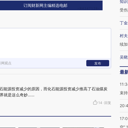
知识
订阅财新网主编精选电邮
受伤
丁金
村夫
续加
吴晓
新网观点
发布
最
11:3
化石能源投资减少的原因，而化石能源投资减少推高了石油煤炭
束持
界就是这么奇妙……
14
·
回复
20:
17:
空”