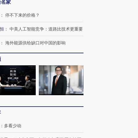
新名家
：
停不下来的价格？
恒
：
中美人工智能竞争：道路比技术更重要
：
海外能源供给缺口对中国的影响
频
客
：
多看少动