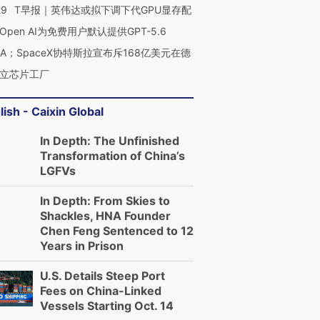
29
T早报｜英伟达或拟下调下代GPU显存配
Open AI为免费用户默认提供GPT-5.6
NA；SpaceX协特斯拉宣布斥168亿美元在德
立芯片工厂
OX的吸金
马航飞行员跨国走私7万
视线｜被称为“蟑螂”的印
lish - Caixin Global
让中产们甘
粒摇头丸 尿检体内含3种
度Z世代 用街头抗争将教
秘鲁纳斯
”？
毒品
育部长拱下台
13人遇难
In Depth: The Unfinished
Transformation of China’s
LGFVs
In Depth: From Skies to
进第四届链博
【商旅对话】华住集团
Shackles, HNA Founder
技“链”接产
【特别呈现】寻找100种
CFO：不靠规模取胜，华
【特别呈
Chen Feng Sentenced to 12
有意思的生活方式·第三对
住三大增长引擎是什么？
有意思的
Years in Prison
U.S. Details Steep Port
Fees on China-Linked
Vessels Starting Oct. 14