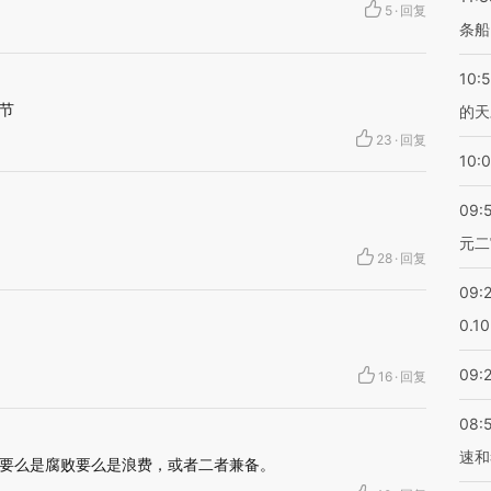
5
·
回复
条船
10:
节
的天
23
·
回复
10:
09:
元二
28
·
回复
09:
0.1
09:
16
·
回复
08:
速和
要么是腐败要么是浪费，或者二者兼备。