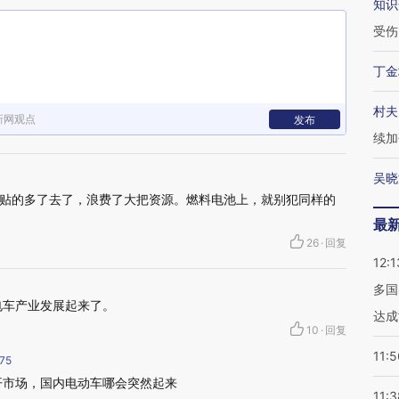
知识
受伤
丁金
村夫
新网观点
发布
续加
吴晓
贴的多了去了，浪费了大把资源。燃料电池上，就别犯同样的
最
26
·
回复
12:1
多国
电车产业发展起来了。
达成
10
·
回复
11:5
75
开市场，国内电动车哪会突然起来
11:3