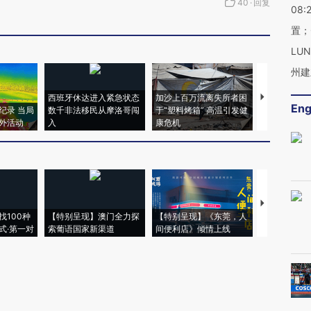
40
·
回复
08:
置；
LU
州建
西班牙休达进入紧急状态
加沙上百万流离失所者困
视线｜HYR
Eng
纪录 当局
数千非法移民从摩洛哥闯
于“塑料烤箱” 高温引发健
术：是什么
外活动
入
康危机
心“花钱找虐
【推广】走
找100种
【特别呈现】澳门全力探
【特别呈现】《东莞，人
会，让数智科
式·第一对
索葡语国家新渠道
间便利店》倾情上线
业