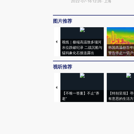
2022-07-16 12:26 · 上海
图片推荐
视线｜极端高温致多瑙河
水位跌破纪录 二战沉船与
韩国高温创百年
猛犸象化石接连露出
警告停止一切户
视听推荐
【不唯一答案】不止“养
【特别呈现】寻
老”
有意思的生活方