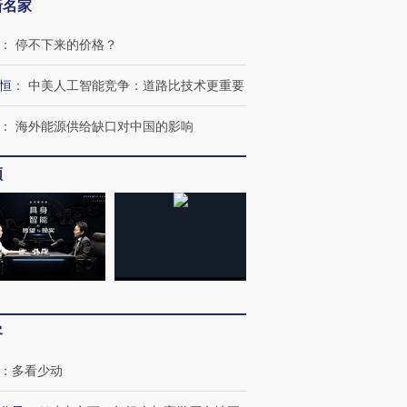
新名家
：
停不下来的价格？
恒
：
中美人工智能竞争：道路比技术更重要
：
海外能源供给缺口对中国的影响
频
客
：
多看少动