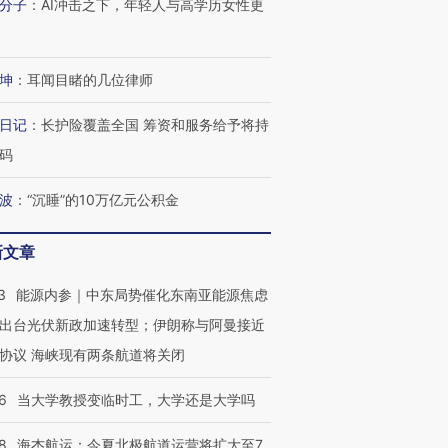
分子
：
AI冲击之下，年轻人与高学历女性更
坤
：
耳闻目睹的几位律师
日记
：
长护险覆盖全国 筹资和服务给予将持
码
波
：
“沉睡”的10万亿元公积金
新文章
3
能源内参｜中东局势催化东南亚能源焦虑
出台光伏新政加速转型；伊朗称与阿曼接近
协议 海峡现有两条航道将关闭
6
当大学教授变临时工，大学还是大学吗
8
海杰航运：今夏北极航道运营将扩大至7