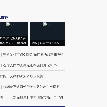
辑推荐
侵”还是“人道危机” 难
撕裂西班牙飞地休达
显影｜瓜农的漫长等待
｜
宇树发行市值610亿 先行者的加速和考验
｜
在岸人民币兑美元汇率连日升破6.75
我闻
｜
艾路明及多名股东被拘
｜
特朗普再签两份行政令限制出生公民权
周刊
｜
【封面报道】电力现货市场元年突进