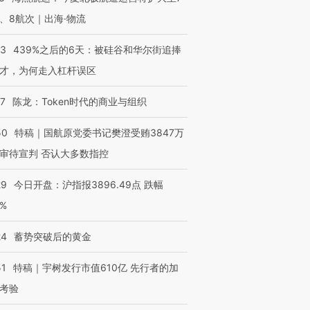
、8航次｜出海·物流
53
439%之后的6天：被硅谷和华尔街追捧
才，为何走入杠杆误区
07
陈龙：Token时代的商业与组织
50
特稿｜国航原党委书记樊澄受贿3847万
审待宣判 否认大多数指控
29
今日开盘：沪指报3896.49点 跌幅
0%
24
蓄势突破后的黄金
51
特稿｜宇树发行市值610亿 先行者的加
考验