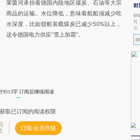
莱茵河承担着德国内陆地区煤炭、石油等大宗
财
商品的运输。水位降低，意味着航船须减少吃
财
写
水深度，比如驳船装载煤炭已减少50%以上，
引
这令德国电力供应“雪上加霜”。
9513字 订阅后继续阅读
获取已订阅的阅读权限
员
订阅/会员升级
文