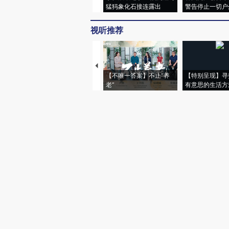
猛犸象化石接连露出
警告停止一切户
视听推荐
【不唯一答案】不止“养
【特别呈现】寻
老”
有意思的生活方