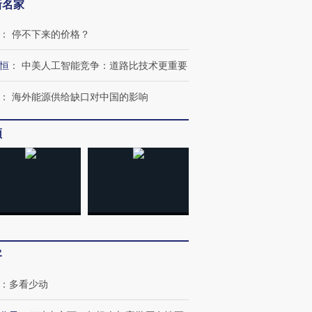
新名家
：
停不下来的价格？
恒
：
中美人工智能竞争：道路比技术更重要
：
海外能源供给缺口对中国的影响
频
客
：
多看少动