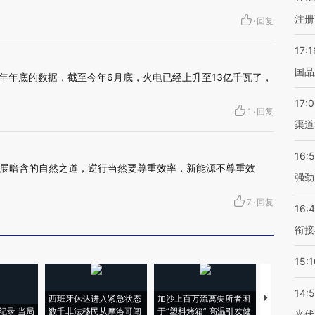
注册
·
回复
17:1
国品
021年年底的数据，截至今年6月底，火电已经上升至13亿千瓦了，
17:
1
·
回复
渠道
16:
展暗含的自然之道，逆行当然要尊重效率，新能源不尊重效
强劲
7
·
回复
16:
衔接
15:1
14:
西班牙休达进入紧急状态
加沙上百万流离失所者困
视线｜HYR
纪录 当局
数千非法移民从摩洛哥闯
于“塑料烤箱” 高温引发健
术：是什么
光伏