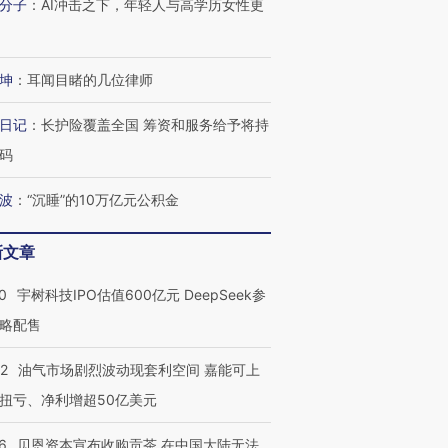
分子
：
AI冲击之下，年轻人与高学历女性更
坤
：
耳闻目睹的几位律师
日记
：
长护险覆盖全国 筹资和服务给予将持
码
波
：
“沉睡”的10万亿元公积金
新文章
0
宇树科技IPO估值600亿元 DeepSeek参
略配售
22
油气市场剧烈波动现套利空间 嘉能可上
扭亏、净利增超50亿美元
6
贝恩资本宣布收购贡茶 在中国大陆无法