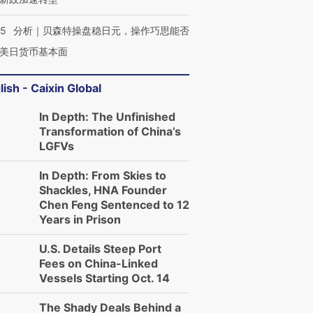
”？
毒品
育部长拱下台
13人遇难
05
分析｜贝森特操盘稳日元，操作巧思能否
美日货币基本面
lish - Caixin Global
进第四届链博
【商旅对话】华住集团
技“链”接产
【特别呈现】寻找100种
CFO：不靠规模取胜，华
【特别呈
In Depth: The Unfinished
有意思的生活方式·第三对
住三大增长引擎是什么？
有意思的
Transformation of China’s
LGFVs
In Depth: From Skies to
Shackles, HNA Founder
Chen Feng Sentenced to 12
Years in Prison
U.S. Details Steep Port
Fees on China-Linked
Vessels Starting Oct. 14
The Shady Deals Behind a