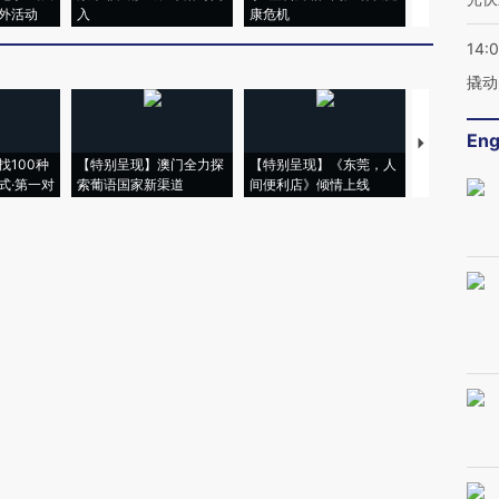
外活动
入
康危机
心“花钱找虐
14:
撬动
Eng
【推广】走
找100种
【特别呈现】澳门全力探
【特别呈现】《东莞，人
会，让数智科
式·第一对
索葡语国家新渠道
间便利店》倾情上线
业