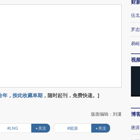
财
伍戈
罗志
易峘
视
全年
，
按此收藏单期
，随时起刊，免费快递。]
博
版面编辑：刘潇
唐涯
#LNG
+关注
#能源
+关注