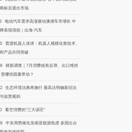
商标后退出市场
6
电动汽车需求高涨驱动澳洲车市增长 中
牌表现强劲｜出海·汽车
00
普渡机器人张涛：机器人规模化靠技术、
和产品共同突破
56
财新调查｜7月消费或有反弹、出口维持
 受哪些因素带动？
42
生态环境法典将施行 最高法明确新旧法
与追责规则
0
看空消费的“三大误区”
59
中东局势催化东南亚能源焦虑 多国出台
OX的吸金
马航飞行员跨国走私7万
视线｜被称为“蟑螂”的印
让中产们甘
粒摇头丸 尿检体内含3种
度Z世代 用街头抗争将教
秘鲁纳斯
新政加速转型