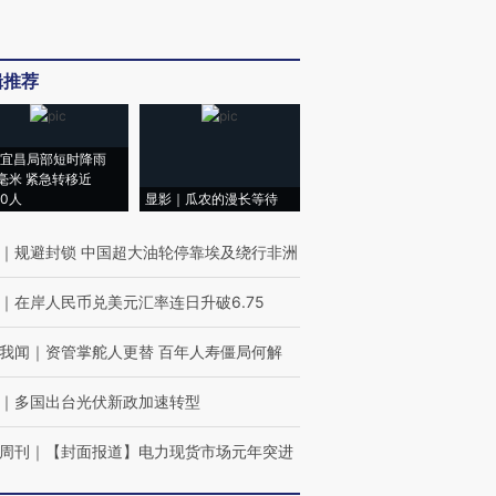
辑推荐
宜昌局部短时降雨
8毫米 紧急转移近
00人
显影｜瓜农的漫长等待
｜
规避封锁 中国超大油轮停靠埃及绕行非洲
｜
在岸人民币兑美元汇率连日升破6.75
我闻
｜
资管掌舵人更替 百年人寿僵局何解
｜
多国出台光伏新政加速转型
周刊
｜
【封面报道】电力现货市场元年突进