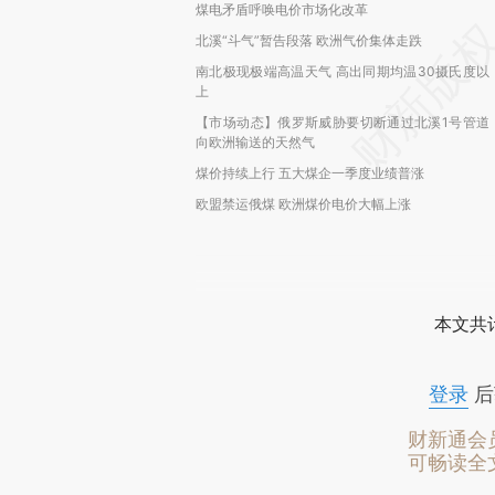
煤电矛盾呼唤电价市场化改革
北溪“斗气”暂告段落 欧洲气价集体走跌
南北极现极端高温天气 高出同期均温30摄氏度以
上
【市场动态】俄罗斯威胁要切断通过北溪1号管道
向欧洲输送的天然气
煤价持续上行 五大煤企一季度业绩普涨
欧盟禁运俄煤 欧洲煤价电价大幅上涨
本文共计
登录
后
财新通会
可畅读全