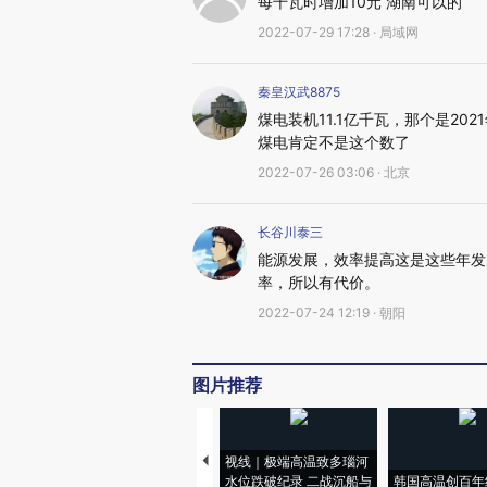
每千瓦时增加10元 湖南可以的
2022-07-29 17:28 · 局域网
秦皇汉武8875
煤电装机11.1亿千瓦，那个是2
煤电肯定不是这个数了
2022-07-26 03:06 · 北京
长谷川泰三
能源发展，效率提高这是这些年发
率，所以有代价。
2022-07-24 12:19 · 朝阳
图片推荐
视线｜极端高温致多瑙河
水位跌破纪录 二战沉船与
韩国高温创百年