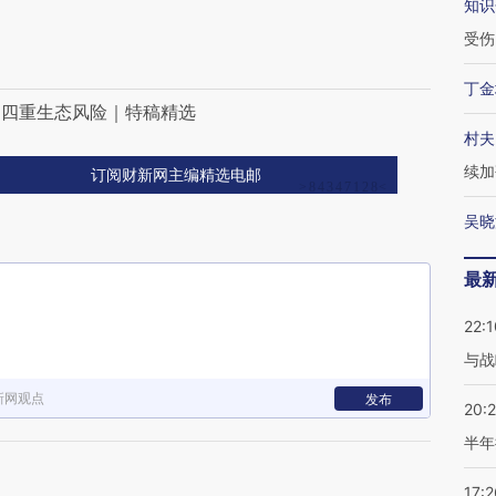
知识
受伤
丁金
的四重生态风险｜特稿精选
村夫
续加
订阅财新网主编精选电邮
吴晓
最
22:1
与战
新网观点
发布
20:
半年
17:2