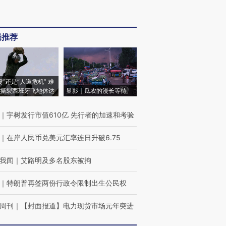
辑推荐
侵”还是“人道危机” 难
撕裂西班牙飞地休达
显影｜瓜农的漫长等待
｜
宇树发行市值610亿 先行者的加速和考验
｜
在岸人民币兑美元汇率连日升破6.75
我闻
｜
艾路明及多名股东被拘
｜
特朗普再签两份行政令限制出生公民权
周刊
｜
【封面报道】电力现货市场元年突进