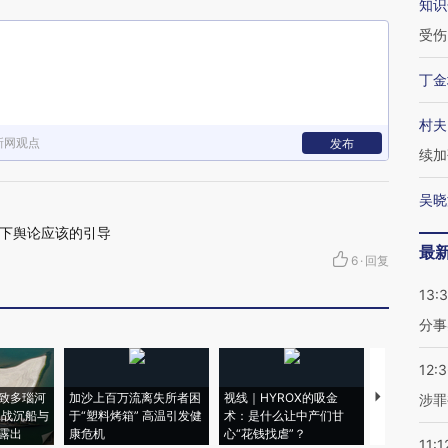
知识
受伤
丁金
村夫
新网观点
发布
续加
吴晓
下舆论应该的引导
最
6
·
回复
13:
分事
12:
致多瑙河
加沙上百万流离失所者困
视线｜HYROX的吸金
马航飞行员
涉罪
二战沉船与
于“塑料烤箱” 高温引发健
术：是什么让中产们甘
粒摇头丸 尿
露出
康危机
心“花钱找虐”？
毒品
11:1