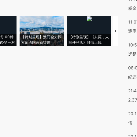
积金
11:0
逐季
【推广】走
找100种
【特别呈现】澳门全力探
【特别呈现】《东莞，人
会，让数智科
式·第一对
索葡语国家新渠道
间便利店》倾情上线
业
10:
远是
08:
纪违
21:
2.
20:
倍
20:1