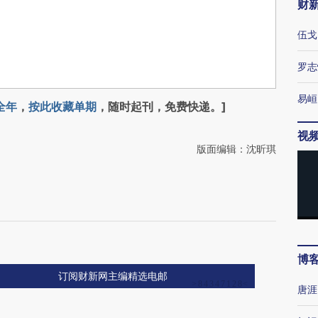
财
伍戈
罗志
易峘
全年
，
按此收藏单期
，随时起刊，免费快递。]
视
版面编辑：沈昕琪
博
订阅财新网主编精选电邮
唐涯