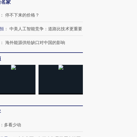
新名家
：
停不下来的价格？
恒
：
中美人工智能竞争：道路比技术更重要
：
海外能源供给缺口对中国的影响
频
客
：
多看少动