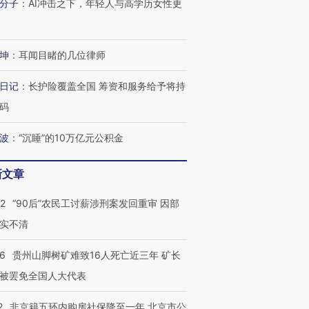
分子
：
AI冲击之下，年轻人与高学历女性更
坤
：
耳闻目睹的几位律师
日记
：
长护险覆盖全国 筹资和服务给予将持
码
波
：
“沉睡”的10万亿元公积金
新文章
32
“90后”农民工讨薪涉刑案发回重审 因部
实不清
36
贵州山脚树矿难致16人死亡近三年 矿长
跨国走私7万
视线｜被称为“蟑螂”的印
视线｜“入侵”还是“人道危
被罢免全国人大代表
检体内含3种
度Z世代 用街头抗争将教
机”？难民潮撕裂西班牙
秘鲁纳斯
育部长拱下台
飞地休达
13人遇难
2
非京籍五环内购房社保降至一年 北京市公