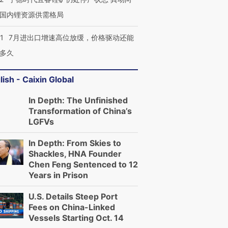
国内锂资源供需格局
1
7月进出口增速高位放缓，价格驱动还能
多久
lish - Caixin Global
In Depth: The Unfinished
Transformation of China’s
LGFVs
In Depth: From Skies to
Shackles, HNA Founder
Chen Feng Sentenced to 12
Years in Prison
U.S. Details Steep Port
Fees on China-Linked
Vessels Starting Oct. 14