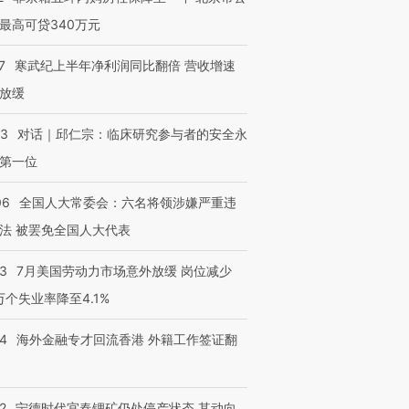
最高可贷340万元
7
寒武纪上半年净利润同比翻倍 营收增速
放缓
进第四届链博
【商旅对话】华住集团
技“链”接产
【特别呈现】寻找100种
CFO：不靠规模取胜，华
【特别呈
有意思的生活方式·第三对
住三大增长引擎是什么？
有意思的
53
对话｜邱仁宗：临床研究参与者的安全永
第一位
06
全国人大常委会：六名将领涉嫌严重违
法 被罢免全国人大代表
43
7月美国劳动力市场意外放缓 岗位减少
3万个失业率降至4.1%
14
海外金融专才回流香港 外籍工作签证翻
2
宁德时代宜春锂矿仍处停产状态 其动向