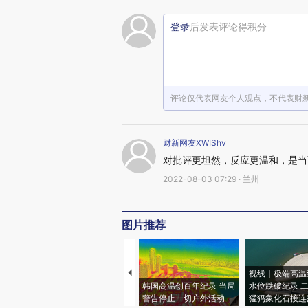
登录
后发表评论得积分
评论仅代表网友个人观点，不代表财
财新网友XWIShv
对批评更坦然，反应更温和，是当
2022-08-03 07:29 · 兰州
图片推荐
视线｜极端高温
韩国高温创百年纪录 当局
水位跌破纪录 
警告停止一切户外活动
猛犸象化石接连