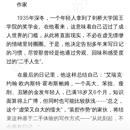
作家
1935年深冬，一个年轻人拿到了剑桥大学国王
学院的奖学金。在他看来，这意味着自己迈过了成
人世界的门槛，从此将直面现实，不必在虚无缥缈
的情绪里转圈圈。于是，他决定告别多年来写日记
的习惯，尽管那曾经是他通过旁观、回味和感受度
过的“二手人生”。
在最后的日记里，他这样总结自己：“艾瑞克·
约翰·欧内斯特·霍布斯鲍姆，一个高大、笨拙、瘦
削、丑陋的金发年轻人，已满18岁又6个月，知识
面算得上广博，但同时也可能比较肤浅⋯⋯”总之，
这个“虚荣又自大的懦夫”，“装腔作势”的家伙，将结
束这种基于二手体验的写作方式——“从此刻起，不
会再有日记。”