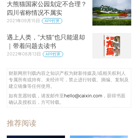
大熊猫国家公园划定不合理？
四川省称情况不属实
2021年09月15日
APP打开
遇上人类，“大猫”也只能退却
｜带着问题去读书
2022年08月13日
APP打开
财新网所刊载内容之知识产权为财新传媒及/或相关权利人
专属所有或持有。未经许可，禁止进行转载、摘编、复制及
建立镜像等任何使用。
如有意愿转载，请发邮件至
hello@caixin.com
，获得书面
确认及授权后，方可转载。
推荐阅读