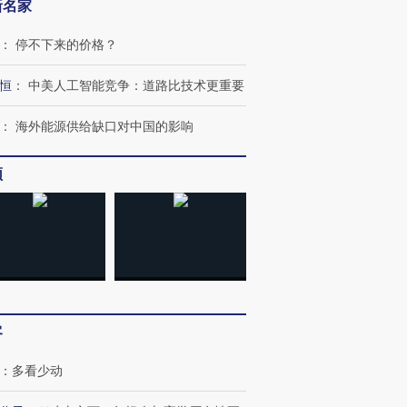
新名家
：
停不下来的价格？
恒
：
中美人工智能竞争：道路比技术更重要
：
海外能源供给缺口对中国的影响
频
客
：
多看少动