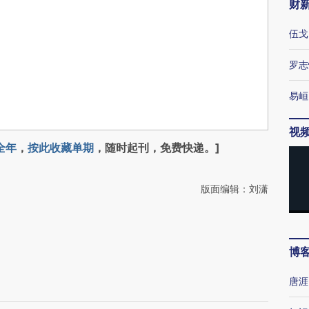
财
伍戈
罗志
易峘
视
全年
，
按此收藏单期
，随时起刊，免费快递。]
版面编辑：刘潇
博
唐涯