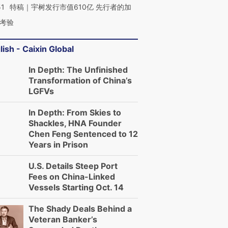
51
特稿｜宇树发行市值610亿 先行者的加
考验
lish - Caixin Global
In Depth: The Unfinished
Transformation of China’s
LGFVs
In Depth: From Skies to
Shackles, HNA Founder
Chen Feng Sentenced to 12
Years in Prison
U.S. Details Steep Port
Fees on China-Linked
Vessels Starting Oct. 14
The Shady Deals Behind a
Veteran Banker’s