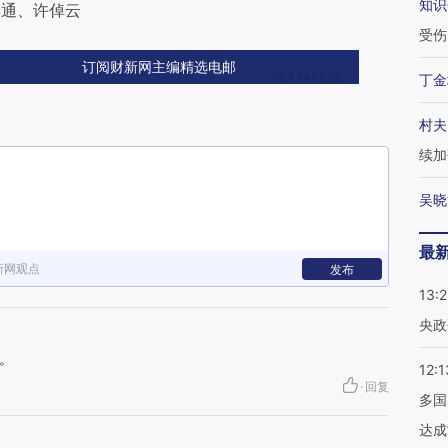
知识
孝通、许倬云
受伤
订阅财新网主编精选电邮
丁金
村夫
续加
吴晓
最
新网观点
发布
13:
央政
。
12:1
·
回复
多国
达成