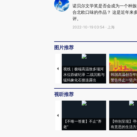
诺贝尔文学奖是否会成为一个种族
合北欧口味的作品？ 这是近年来
评。
2022-10-19 03:54 · 上海
图片推荐
视线｜极端高温致多瑙河
水位跌破纪录 二战沉船与
韩国高温创百年
猛犸象化石接连露出
警告停止一切户
视听推荐
【不唯一答案】不止“养
【特别呈现】寻
老”
有意思的生活方