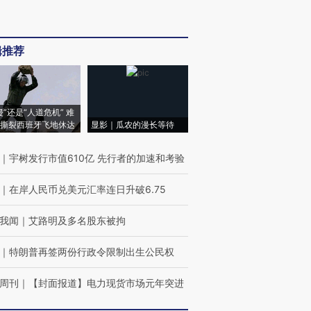
辑推荐
侵”还是“人道危机” 难
撕裂西班牙飞地休达
显影｜瓜农的漫长等待
｜
宇树发行市值610亿 先行者的加速和考验
｜
在岸人民币兑美元汇率连日升破6.75
我闻
｜
艾路明及多名股东被拘
｜
特朗普再签两份行政令限制出生公民权
周刊
｜
【封面报道】电力现货市场元年突进