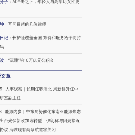
分子
：
AI冲击之下，年轻人与高学历女性更
坤
：
耳闻目睹的几位律师
日记
：
长护险覆盖全国 筹资和服务给予将持
码
波
：
“沉睡”的10万亿元公积金
新文章
25
人事观察｜长期任职湖北 周新群升任中
研室副主任
3
能源内参｜中东局势催化东南亚能源焦虑
出台光伏新政加速转型；伊朗称与阿曼接近
协议 海峡现有两条航道将关闭