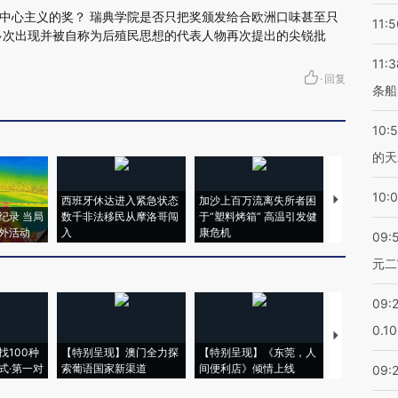
中心主义的奖？ 瑞典学院是否只把奖颁发给合欧洲口味甚至只
11:5
多次出现并被自称为后殖民思想的代表人物再次提出的尖锐批
11:3
·
回复
条船
10:
的天
10:
西班牙休达进入紧急状态
加沙上百万流离失所者困
视线｜HYR
纪录 当局
数千非法移民从摩洛哥闯
于“塑料烤箱” 高温引发健
术：是什么
外活动
入
康危机
心“花钱找虐
09:
元二
09:
0.1
【推广】走
找100种
【特别呈现】澳门全力探
【特别呈现】《东莞，人
会，让数智科
式·第一对
索葡语国家新渠道
间便利店》倾情上线
业
09: