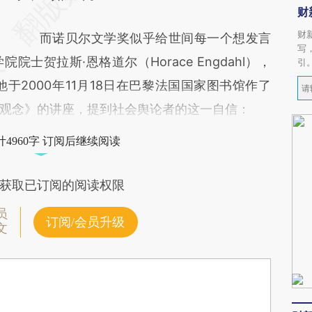
财
财
而诺贝尔文学奖似乎给世间每一个想发言
写
士贺拉斯·恩格道尔（Horace Engdahl），
引
他于2000年11月18日在巴黎法国国家图书馆作了
观念》的讲座，提到社会舆论者的这一自信：
4960字 订阅后继续阅读
获取已订阅的阅读权限
员
订阅/会员升级
文