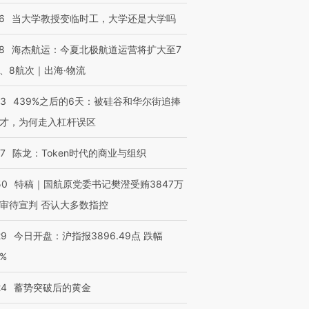
6
当大学教授变临时工，大学还是大学吗
8
海杰航运：今夏北极航道运营将扩大至7
、8航次｜出海·物流
53
439%之后的6天：被硅谷和华尔街追捧
才，为何走入杠杆误区
07
陈龙：Token时代的商业与组织
OX的吸金
马航飞行员跨国走私7万
视线｜被称为“蟑螂”的印
让中产们甘
粒摇头丸 尿检体内含3种
度Z世代 用街头抗争将教
秘鲁纳斯
”？
毒品
育部长拱下台
13人遇难
50
特稿｜国航原党委书记樊澄受贿3847万
审待宣判 否认大多数指控
29
今日开盘：沪指报3896.49点 跌幅
0%
进第四届链博
【商旅对话】华住集团
技“链”接产
【特别呈现】寻找100种
CFO：不靠规模取胜，华
【特别呈
有意思的生活方式·第三对
住三大增长引擎是什么？
有意思的
24
蓄势突破后的黄金