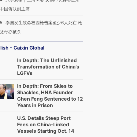
中国侨联副主席
45
泰国发生致命校园枪击案至少6人死亡 枪
进第四届链博
【商旅对话】华住集团
父母亦被杀
技“链”接产
【特别呈现】寻找100种
CFO：不靠规模取胜，华
【特别呈
有意思的生活方式·第三对
住三大增长引擎是什么？
有意思的
lish - Caixin Global
In Depth: The Unfinished
Transformation of China’s
LGFVs
In Depth: From Skies to
Shackles, HNA Founder
Chen Feng Sentenced to 12
Years in Prison
U.S. Details Steep Port
Fees on China-Linked
Vessels Starting Oct. 14