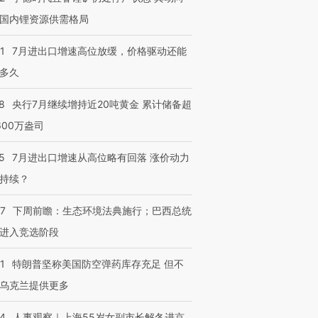
国内锂资源供需格局
1
7月进出口增速高位放缓，价格驱动还能
多久
8
央行7月继续增持近20吨黄金 累计储备超
600万盎司
5
7月进出口增速从高位略有回落 涨价动力
持续？
07
下周前瞻：生态环境法典施行；巴西总统
进入竞选阶段
1
特朗普坚称美国防空弹药库存充足 但不
跨国走私7万
视线｜被称为“蟑螂”的印
视线｜“入侵”还是“人道危
乌克兰提供更多
检体内含3种
度Z世代 用街头抗争将教
机”？难民潮撕裂西班牙
秘鲁纳斯
育部长拱下台
飞地休达
13人遇难
24
人事观察｜上海55岁女副市长解冬进京