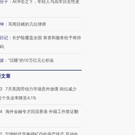
分子
：
AI冲击之下，年轻人与高学历女性更
坤
：
耳闻目睹的几位律师
日记
：
长护险覆盖全国 筹资和服务给予将持
码
波
：
“沉睡”的10万亿元公积金
新文章
43
7月美国劳动力市场意外放缓 岗位减少
3万个失业率降至4.1%
14
海外金融专才回流香港 外籍工作签证翻
2
宁德时代宜春锂矿仍处停产状态 其动向