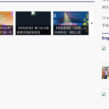
候任
17:
【推广】走
手祖
找100种
【特别呈现】澳门全力探
【特别呈现】《东莞，人
会，让数智科
式·第一对
索葡语国家新渠道
间便利店》倾情上线
业
Eng