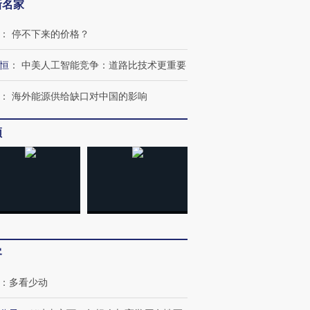
新名家
：
停不下来的价格？
恒
：
中美人工智能竞争：道路比技术更重要
：
海外能源供给缺口对中国的影响
频
客
：
多看少动