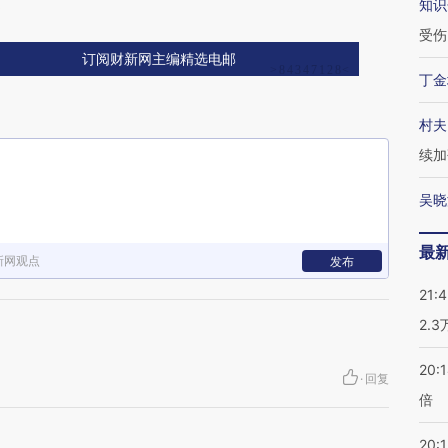
疫
知识
受伤
订阅财新网主编精选电邮
丁金
村夫
续加
吴晓
最
新网观点
发布
21:
2.
20:
·
回复
倍
20:1