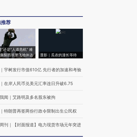
辑推荐
侵”还是“人道危机” 难
撕裂西班牙飞地休达
显影｜瓜农的漫长等待
｜
宇树发行市值610亿 先行者的加速和考验
｜
在岸人民币兑美元汇率连日升破6.75
我闻
｜
艾路明及多名股东被拘
｜
特朗普再签两份行政令限制出生公民权
周刊
｜
【封面报道】电力现货市场元年突进