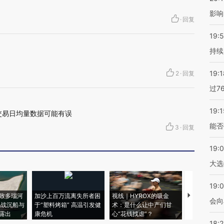
影响
·
回复
19:5
持续
19:1
2
·
回复
过7
19:1
交易日均量数据可能有误
能否
3
·
回复
19:
大选
19:0
致多瑙河
加沙上百万流离失所者困
视线｜HYROX的吸金
马航飞行员
会向
二战沉船与
于“塑料烤箱” 高温引发健
术：是什么让中产们甘
粒摇头丸 尿
露出
康危机
心“花钱找虐”？
毒品
18: