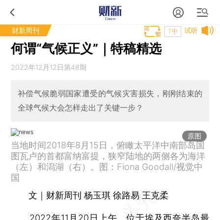
财新周刊
试听
T中
何谓“气候正义”｜特稿精选
2022年12月12日第48期
补偿气候脆弱国家遭受的气候灾害损失，刚刚结束的
全球气候大会怎样走出了关键一步？
原图
当地时间2018年8月15日，俯瞰太平洋中南部岛国
图瓦卢的首都富纳富提，狭窄陆地的两侧各为海洋
（左）和潟湖（右）。图：Fiona Goodall/视觉中
国
文｜财新周刊 杨玉琪 徐路易 王克柔
2022年11月20日上午，位于埃及西奈半岛最