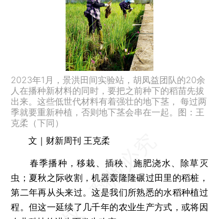
2023年1月，景洪田间实验站，胡凤益团队的20余
人在播种新材料的同时，要把之前种下的稻苗先拔
出来。这些低世代材料有着强壮的地下茎， 每过两
季就要重新种植，否则地下茎会串在一起。图：王
克柔（下同）
文｜财新周刊 王克柔
春季播种，移栽、插秧、施肥浇水、除草灭
虫；夏秋之际收割，机器轰隆隆碾过田里的稻桩，
第二年再从头来过。这是我们所熟悉的水稻种植过
程。但这一延续了几千年的农业生产方式，或将因