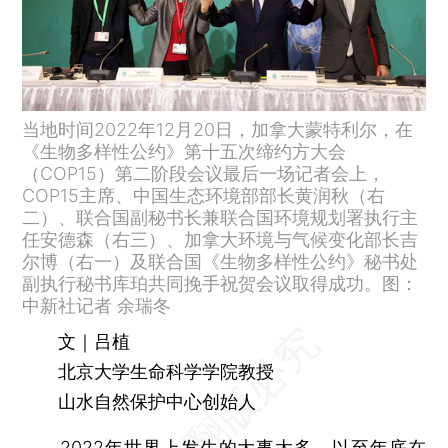
当地时间2022年12月20日，加拿大蒙特利尔，在
《生物多样性公约》第十五次缔约方大会
（COP15）第二阶段会议最后一场记者会上，
COP15主席、中国生态环境部部长黄润秋（右
二）、联合国副秘书长兼联合国环境规划署执行主
任安德森（右三）、加拿大环境与气候变化部长吉
尔博（右一）及联合国《生物多样性公约》秘书处
副执行秘书库珀共同挽手祝贺会议取得成功。图：
中新社记者 余瑞冬
文｜吕植
北京大学生命科学学院教授
山水自然保护中心创始人
2022年世界上发生的大事太多，以至年底在