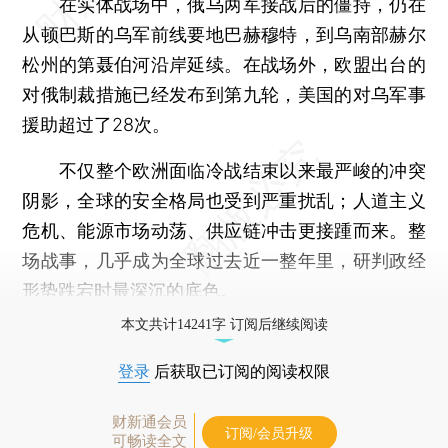
在实体战场中，俄乌两军接战后的僵持，仍在
从顿巴斯的乌军前线要地巴赫穆特，到乌南部赫尔
松州的第聂伯河沿岸延续。在战场外，欧盟出台的
对俄制裁措施已经发布到第九轮，美国的对乌军事
援助超过了28次。
不仅整个欧洲面临冷战结束以来最严峻的冲突
阴影，全球的安全格局也受到严重扰乱；人道主义
危机、能源市场动荡、供应链冲击更接踵而来。整
场战事，几乎成为全球过去近一整年里，研判政经
形势跌宕时最深沉的底色。
本文共计14241字 订阅后继续阅读
登录
后获取已订阅的阅读权限
财新通会员
订阅/会员升级
可畅读全文