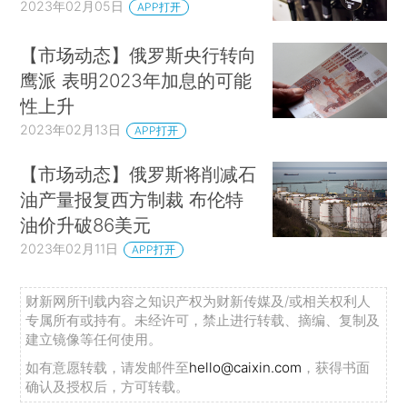
2023年02月05日
APP打开
【市场动态】俄罗斯央行转向
鹰派 表明2023年加息的可能
性上升
2023年02月13日
APP打开
【市场动态】俄罗斯将削减石
油产量报复西方制裁 布伦特
油价升破86美元
2023年02月11日
APP打开
财新网所刊载内容之知识产权为财新传媒及/或相关权利人
专属所有或持有。未经许可，禁止进行转载、摘编、复制及
建立镜像等任何使用。
如有意愿转载，请发邮件至
hello@caixin.com
，获得书面
确认及授权后，方可转载。