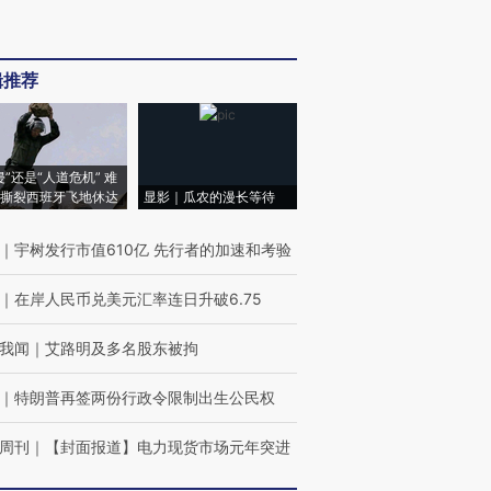
辑推荐
侵”还是“人道危机” 难
撕裂西班牙飞地休达
显影｜瓜农的漫长等待
｜
宇树发行市值610亿 先行者的加速和考验
｜
在岸人民币兑美元汇率连日升破6.75
我闻
｜
艾路明及多名股东被拘
｜
特朗普再签两份行政令限制出生公民权
周刊
｜
【封面报道】电力现货市场元年突进