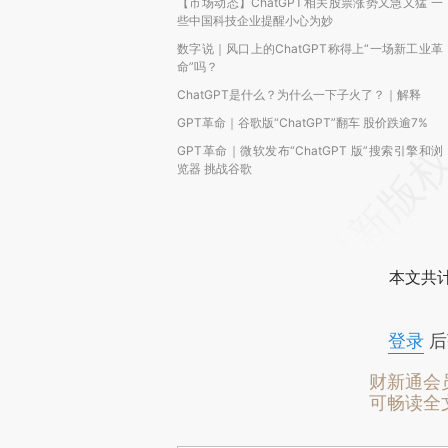
【市场动态】ChatGPT相关股票涨势又急又猛 一
些中国科技企业提醒小心为妙
数字说｜风口上的ChatGPT称得上“一场新工业革
命”吗？
ChatGPT是什么？为什么一下子火了？｜解释
GPT革命｜谷歌版“ChatGPT”翻车 股价跌逾7%
GPT革命｜微软发布“ChatGPT 版”搜索引擎和浏
览器 挑战谷歌
本文共计
登录
后
财新通会
可畅读全