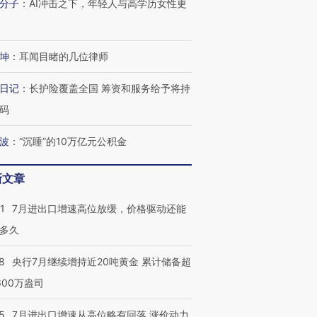
分子
：
AI冲击之下，年轻人与高学历女性更
坤
：
耳闻目睹的几位律师
日记
：
长护险覆盖全国 筹资和服务给予将持
码
波
：
“沉睡”的10万亿元公积金
新文章
1
7月进出口增速高位放缓，价格驱动还能
多久
8
央行7月继续增持近20吨黄金 累计储备超
600万盎司
5
7月进出口增速从高位略有回落 涨价动力