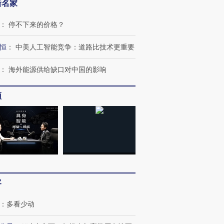
新名家
：
停不下来的价格？
恒
：
中美人工智能竞争：道路比技术更重要
：
海外能源供给缺口对中国的影响
频
客
：
多看少动