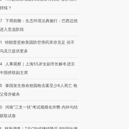
持续？
07
下周前瞻：生态环境法典施行；巴西总统
进入竞选阶段
1
特朗普坚称美国防空弹药库存充足 但不
乌克兰提供更多
24
人事观察｜上海55岁女副市长解冬进京
中国侨联副主席
45
泰国发生致命校园枪击案至少6人死亡 枪
父母亦被杀
40
河南“三支一扶”考试规模化作弊 内外勾结
获取试卷
4
财新调查｜7月CPI或继续降温 PPI同比增