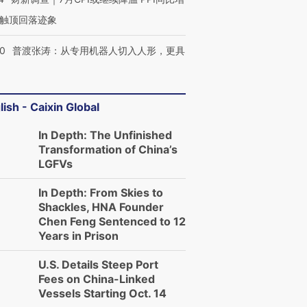
触顶回落迹象
00
普渡张涛：从专用机器人切入人形，更具
lish - Caixin Global
In Depth: The Unfinished
Transformation of China’s
LGFVs
In Depth: From Skies to
Shackles, HNA Founder
Chen Feng Sentenced to 12
Years in Prison
U.S. Details Steep Port
Fees on China-Linked
Vessels Starting Oct. 14