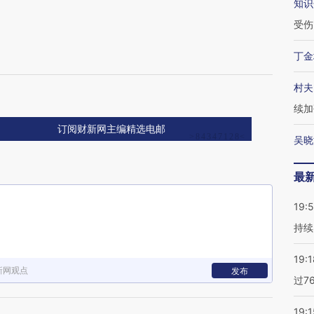
知识
受伤
丁金
村夫
续加
订阅财新网主编精选电邮
吴晓
最
19:5
持续
19:1
新网观点
发布
过7
19:1