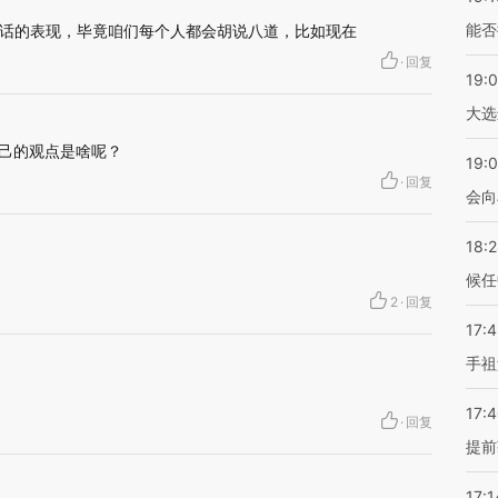
能否
话的表现，毕竟咱们每个人都会胡说八道，比如现在
·
回复
19:
大选
自己的观点是啥呢？
19:0
·
回复
会向
18:
候任
2
·
回复
17:
手祖
17:
·
回复
提前
17:1