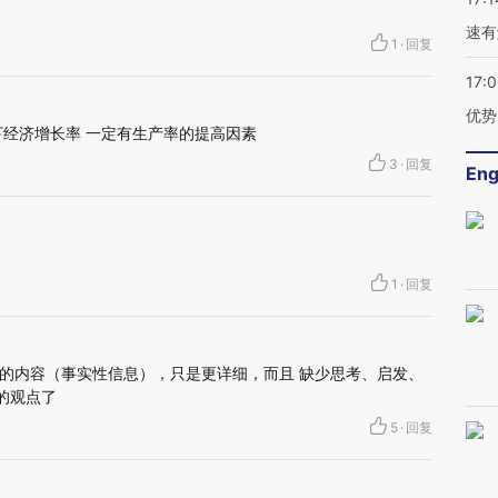
速有
1
·
回复
17:
优势
下经济增长率 一定有生产率的提高因素
3
·
回复
Eng
1
·
回复
的内容（事实性信息），只是更详细，而且 缺少思考、启发、
的观点了
5
·
回复