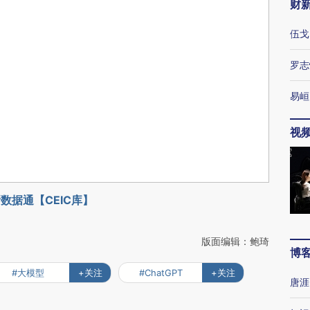
财
伍戈
罗志
易峘
视
数据通【CEIC库】
版面编辑：鲍琦
博
#大模型
+关注
#ChatGPT
+关注
唐涯