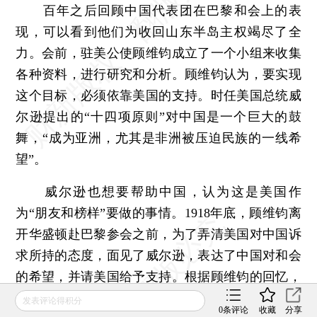
百年之后回顾中国代表团在巴黎和会上的表
现，可以看到他们为收回山东半岛主权竭尽了全
力。会前，驻美公使顾维钧成立了一个小组来收集
各种资料，进行研究和分析。顾维钧认为，要实现
这个目标，必须依靠美国的支持。时任美国总统威
尔逊提出的“十四项原则”对中国是一个巨大的鼓
舞，“成为亚洲，尤其是非洲被压迫民族的一线希
望”。
威尔逊也想要帮助中国，认为这是美国作
为“朋友和榜样”要做的事情。1918年底，顾维钧离
开华盛顿赴巴黎参会之前，为了弄清美国对中国诉
求所持的态度，面见了威尔逊，表达了中国对和会
的希望，并请美国给予支持。根据顾维钧的回忆，
威尔逊的态度非常友好，甚至主动邀请顾维钧同船
发表评论得积分
0
条评论
收藏
分享