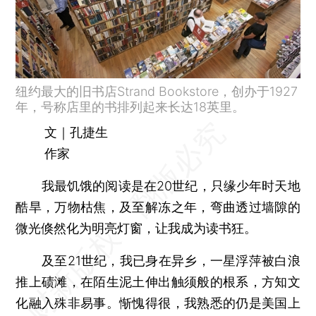
纽约最大的旧书店Strand Bookstore，创办于1927
年，号称店里的书排列起来长达18英里。
文｜孔捷生
作家
我最饥饿的阅读是在20世纪，只缘少年时天地
酷旱，万物枯焦，及至解冻之年，弯曲透过墙隙的
微光倏然化为明亮灯窗，让我成为读书狂。
及至21世纪，我已身在异乡，一星浮萍被白浪
推上碛滩，在陌生泥土伸出触须般的根系，方知文
化融入殊非易事。惭愧得很，我熟悉的仍是美国上