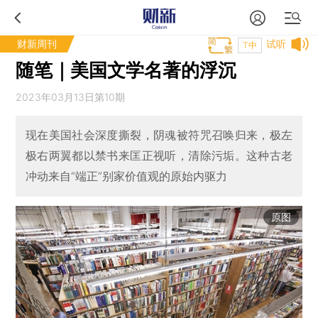
财新周刊
试听
T中
随笔｜美国文学名著的浮沉
2023年03月13日第10期
现在美国社会深度撕裂，阴魂被符咒召唤归来，极左
极右两翼都以禁书来匡正视听，清除污垢。这种古老
冲动来自“端正”别家价值观的原始内驱力
原图